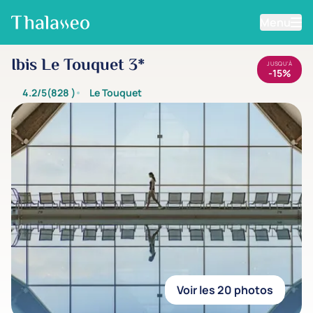
Menu
Aller au contenu principal
Ibis Le Touquet 3*
JUSQU'À
-15%
4.2/5
(828
)
Le Touquet
Voir les 20 photos