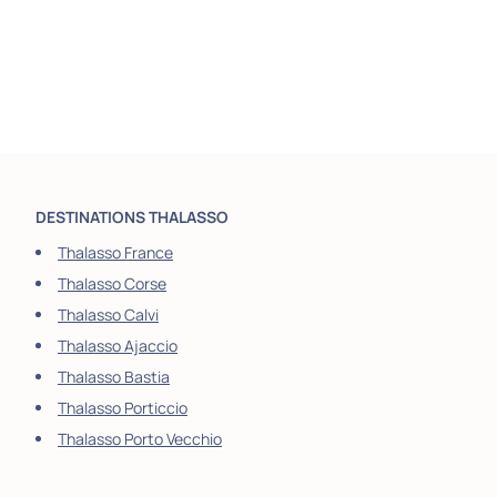
DESTINATIONS THALASSO
Thalasso France
Thalasso Corse
Thalasso Calvi
Thalasso Ajaccio
Thalasso Bastia
Thalasso Porticcio
Thalasso Porto Vecchio