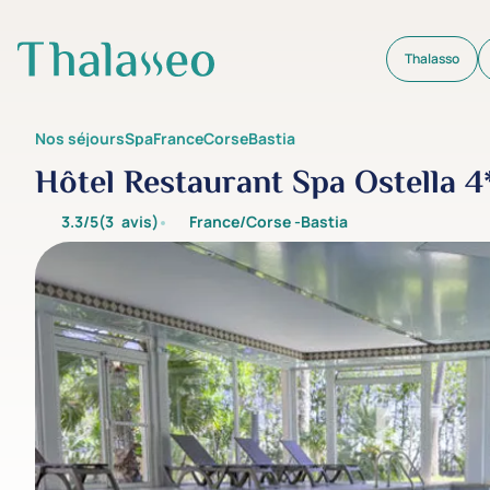
Thalasso
Aller au contenu principal
Nos séjours
Spa
France
Corse
Bastia
Hôtel Restaurant Spa Ostella 4
3.3/5
(3
avis
)
France/Corse -
Bastia