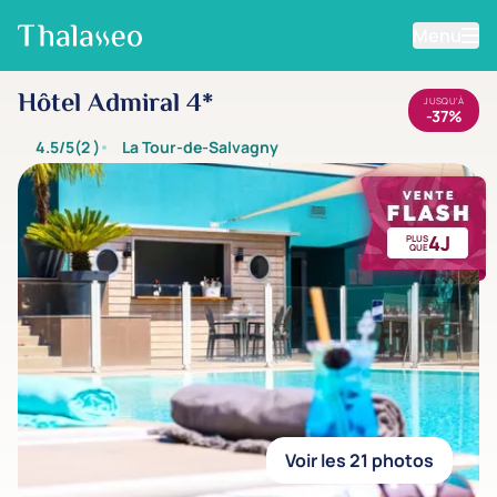
Menu
Aller au contenu principal
Hôtel Admiral 4*
JUSQU'À
-37%
4.5/5
(2
)
La Tour-de-Salvagny
4J
PLUS
QUE
Voir les 21 photos