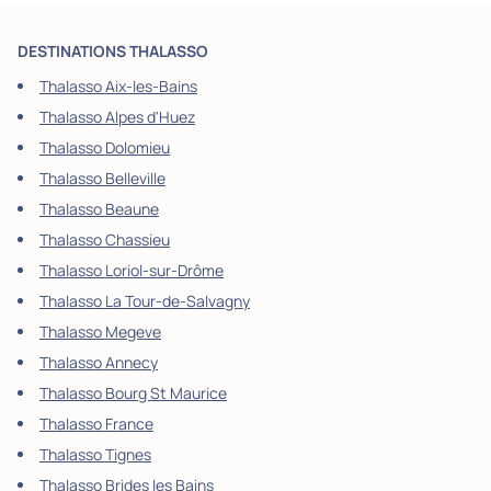
DESTINATIONS THALASSO
Thalasso Aix-les-Bains
Thalasso Alpes d'Huez
Thalasso Dolomieu
Thalasso Belleville
Thalasso Beaune
Thalasso Chassieu
Thalasso Loriol-sur-Drôme
Thalasso La Tour-de-Salvagny
Thalasso Megeve
Thalasso Annecy
Thalasso Bourg St Maurice
Thalasso France
Thalasso Tignes
Thalasso Brides les Bains