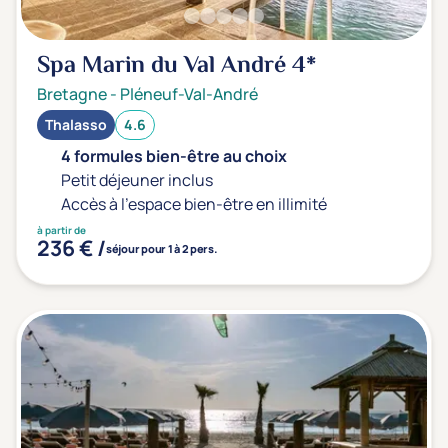
Spa Marin du Val André
4*
Bretagne
-
Pléneuf-Val-André
Thalasso
4.6
4 formules bien-être au choix
Petit déjeuner inclus
Accès à l'espace bien-être en illimité
à partir de
236 € /
séjour pour 1 à 2 pers.