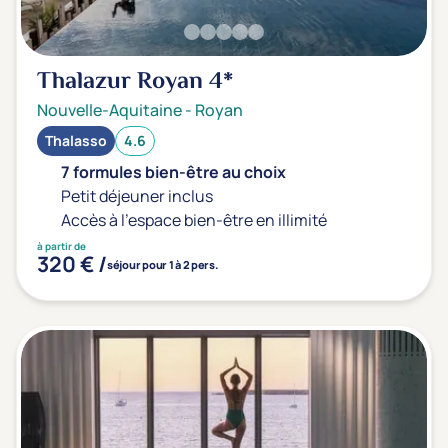
Thalazur Royan
4*
Nouvelle-Aquitaine
-
Royan
Thalasso
4.6
7 formules bien-être au choix
Petit déjeuner inclus
Accès à l'espace bien-être en illimité
à partir de
320 € /
séjour pour 1 à 2 pers.