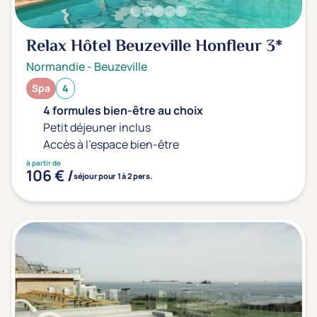
Relax Hôtel Beuzeville Honfleur
3*
Normandie
-
Beuzeville
Spa
4
4 formules bien-être au choix
Petit déjeuner inclus
Accès à l'espace bien-être
à partir de
106 € /
séjour pour 1 à 2 pers.