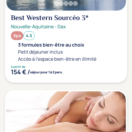
Best Western Sourcéo
3*
Nouvelle-Aquitaine
-
Dax
Spa
4.5
3 formules bien-être au choix
Petit déjeuner inclus
Accès à l'espace bien-être en illimité
à partir de
154 € /
séjour pour 1 à 2 pers.