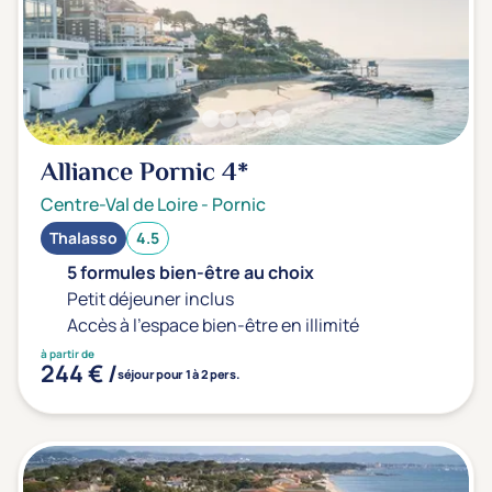
Alliance Pornic
4*
Centre-Val de Loire
-
Pornic
Thalasso
4.5
5 formules bien-être au choix
Petit déjeuner inclus
Accès à l'espace bien-être en illimité
à partir de
244 € /
séjour pour 1 à 2 pers.