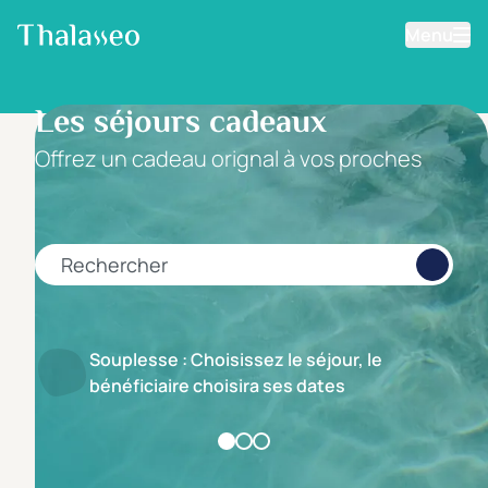
Menu
Aller au contenu principal
Filtrer les résultats
Les séjours cadeaux
Offrez un cadeau orignal à vos proches
Catégorie d'hôtel
5 étoiles *****
(26)
4 étoiles ****
(121)
3 étoiles ***
(44)
Rechercher
Note de nos clients
D'après notre partenaire Avis-Vérifiés
Souplesse : Choisissez le séjour, le
Parfait: 4.5+
(76)
bénéficiaire choisira ses dates
Excellent: 4+
(174)
Très bien: 3.5+
(183)