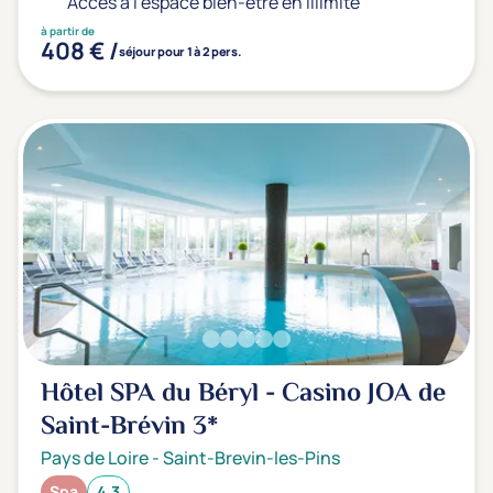
Accès à l'espace bien-être en illimité
à partir de
408 € /
séjour pour 1 à 2 pers.
Hôtel SPA du Béryl - Casino JOA de
Saint-Brévin
3*
Pays de Loire
-
Saint-Brevin-les-Pins
Spa
4.3