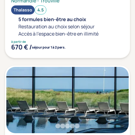
Normandie
-
Trouville
Thalasso
4.5
Distance de chez vous
5 formules bien-être au choix
Établissements proches de chez moi
Restauration au choix selon séjour
Accès à l'espace bien-être en illimité
Km
à partir de
670 € /
séjour pour 1 à 2 pers.