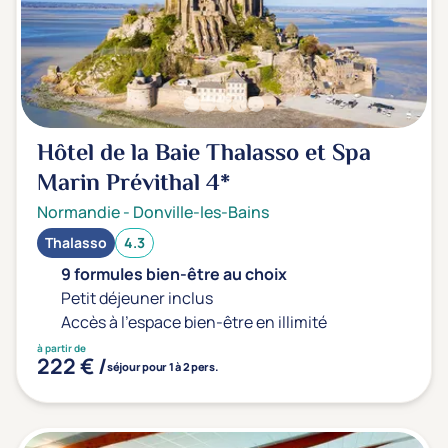
Hôtel de la Baie Thalasso et Spa
Marin Prévithal
4*
Normandie
-
Donville-les-Bains
Thalasso
4.3
9 formules bien-être au choix
Petit déjeuner inclus
Accès à l'espace bien-être en illimité
à partir de
222 € /
séjour pour 1 à 2 pers.