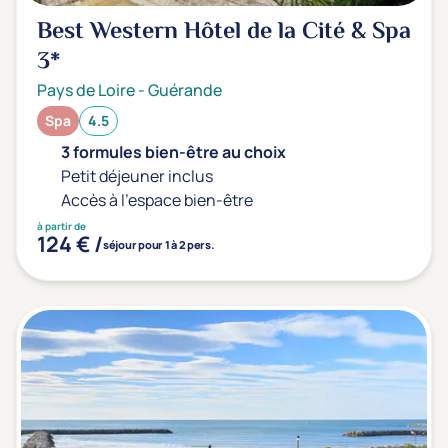
Best Western Hôtel de la Cité & Spa
3*
Pays de Loire
-
Guérande
Spa
4.5
3 formules bien-être au choix
Petit déjeuner inclus
Accès à l'espace bien-être
à partir de
124 € /
séjour pour 1 à 2 pers.