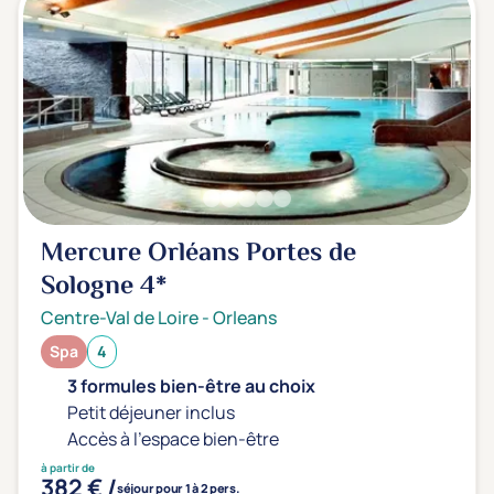
Mercure Orléans Portes de
Sologne
4*
Centre-Val de Loire
-
Orleans
Spa
4
3 formules bien-être au choix
Petit déjeuner inclus
Accès à l'espace bien-être
à partir de
382 € /
séjour pour 1 à 2 pers.