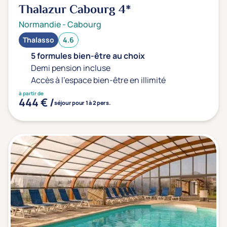
Thalazur Cabourg
4*
Normandie
-
Cabourg
Thalasso
4.6
5 formules bien-être au choix
Demi pension incluse
Accès à l'espace bien-être en illimité
à partir de
444 € /
séjour pour 1 à 2 pers.