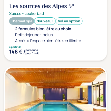
Type de séjour
Les sources des Alpes
5*
Suisse
-
Leukerbad
Thermal Spa
Nouveau !
Vol en option
Thalasso
Thermal Spa
Spa
2 formules bien-être au choix
Petit déjeuner inclus
Accès à l'espace bien-être en illimité
Thématiques bien-être
à partir de
Accès à l'espace bien-être
(0)
148 € /
personne
pour 1 nuit
Massage, détente, Rituel du monde
(0)
Remise en forme
(0)
Beauté & anti-âge
(0)
Silhouette, Minceur
(0)
Gestion du stress / sommeil
(0)
Spécial dos
(0)
Prévention santé
(0)