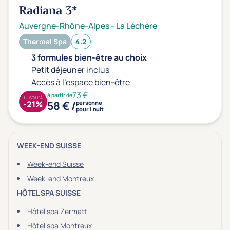
Radiana
3*
Auvergne-Rhône-Alpes
-
La Léchère
Thermal Spa
4.2
3 formules bien-être au choix
Petit déjeuner inclus
Accès à l'espace bien-être
73 €
à partir de
JUSQU'À
58 € /
-21%
personne
pour 1 nuit
WEEK-END SUISSE
Week-end Suisse
Week-end Montreux
HÔTEL SPA SUISSE
Hôtel spa Zermatt
Hôtel spa Montreux