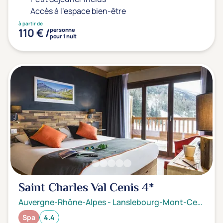
Accès à l'espace bien-être
à partir de
110 € /
personne
pour 1 nuit
Saint Charles Val Cenis
4*
Auvergne-Rhône-Alpes
-
Lanslebourg-Mont-Cenis
Spa
4.4