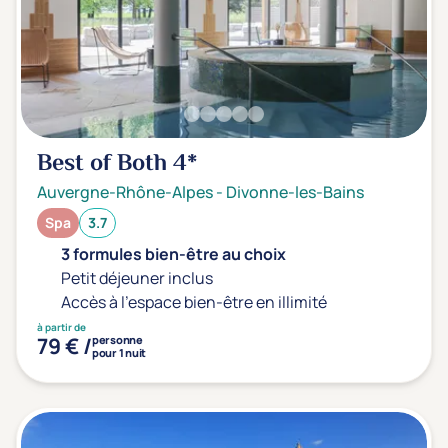
Best of Both
4*
Auvergne-Rhône-Alpes
-
Divonne-les-Bains
Spa
3.7
3 formules bien-être au choix
Petit déjeuner inclus
Accès à l'espace bien-être en illimité
à partir de
79 € /
personne
pour 1 nuit