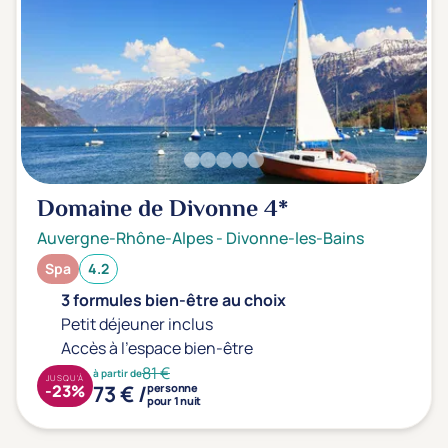
Domaine de Divonne
4*
Auvergne-Rhône-Alpes
-
Divonne-les-Bains
Spa
4.2
3 formules bien-être au choix
Petit déjeuner inclus
Accès à l'espace bien-être
81 €
à partir de
JUSQU'À
73 € /
-23%
personne
pour 1 nuit