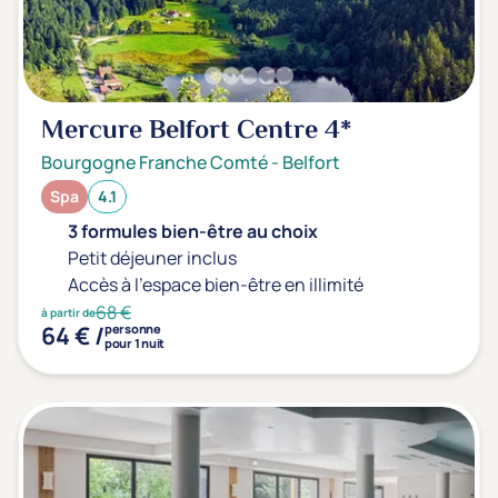
Transports & hébergement
Soins sans hébergement
(0)
Offre séjour + vol inclus
(0)
Mercure Belfort Centre
4*
Bourgogne Franche Comté
-
Belfort
Spa
4.1
3 formules bien-être au choix
Petit déjeuner inclus
Accès à l'espace bien-être en illimité
68 €
à partir de
64 € /
personne
pour 1 nuit