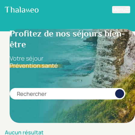
Menu
Aller au contenu principal
Filtrer les résultats
Profitez de nos séjours bien-
être
Fourchette de prix
Prix par personne
Votre séjour
Prévention santé
Minimum
Maximum
€
€
Rechercher
Catégorie d'hôtel
5 étoiles *****
(0)
4 étoiles ****
(0)
Aucun résultat