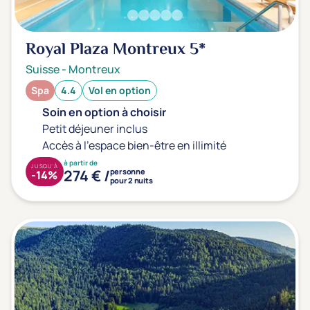
Sport
(0)
Yoga
(0)
Royal Plaza Montreux
5*
Suisse
-
Montreux
Offres spéciales
Spa
4.4
Vol en option
Vente Flash & Promo
(0)
Soin en option à choisir
Petit déjeuner inclus
Offres spéciales Solo
(0)
Accès à l'espace bien-être en illimité
à partir de
JUSQU'À
274 € /
personne
-14%
pour 2 nuits
Distance de chez vous
Établissements proches de chez moi
Km