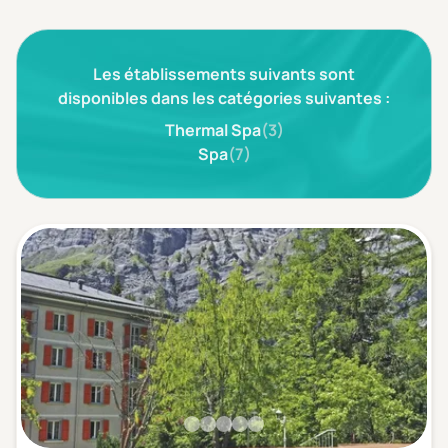
3 étoiles ***
(0)
Les établissements suivants sont
Note de nos clients
D'après notre partenaire Avis-Vérifiés
disponibles dans les catégories suivantes :
Parfait: 4.5+
(0)
Thermal Spa
(3)
Excellent: 4+
(0)
Spa
(7)
Très bien: 3.5+
(0)
Envie de
Bord de mer
(0)
Ville
(0)
Montagne
(0)
Campagne
(0)