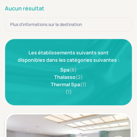
3 étoiles ***
(0)
Aucun résultat
Note de nos clients
Plus d'informations sur la destination
D'après notre partenaire Avis-Vérifiés
Parfait: 4.5+
(0)
Excellent: 4+
(0)
Les établissements suivants sont
Très bien: 3.5+
(0)
disponibles dans les catégories suivantes :
Spa
(6)
Thalasso
(2)
Envie de
Thermal Spa
(1)
Bord de mer
(0)
(1)
Ville
(0)
Montagne
(0)
Campagne
(0)