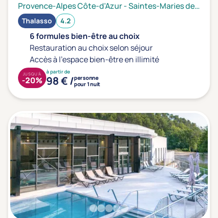
Provence-Alpes Côte-d'Azur
-
Saintes-Maries de la mer
Thalasso
4.2
6 formules bien-être au choix
Restauration au choix selon séjour
Accès à l'espace bien-être en illimité
à partir de
JUSQU'À
98 € /
personne
-20%
pour 1 nuit