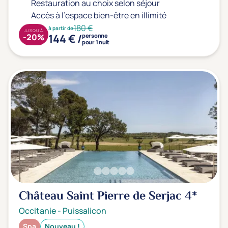
Restauration au choix selon séjour
Accès à l'espace bien-être en illimité
180 €
à partir de
JUSQU'À
144 € /
-20%
personne
pour 1 nuit
Château Saint Pierre de Serjac
4*
Occitanie
-
Puissalicon
Spa
Nouveau !