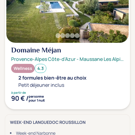
Domaine Méjan
Provence-Alpes Côte-d'Azur
-
Maussane Les Alpilles
Wellness
4.3
2 formules bien-être au choix
Petit déjeuner inclus
à partir de
90 € /
personne
pour 1 nuit
WEEK-END LANGUEDOC ROUSSILLON
Week-end Narbonne