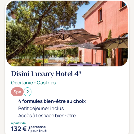
Sport
(0)
Yoga
(0)
Offres spéciales
Vente Flash & Promo
(0)
Offres spéciales Solo
(0)
Disini Luxury Hotel
4*
Distance de chez vous
Occitanie
-
Castries
Établissements proches de chez moi
Spa
2
4 formules bien-être au choix
Km
Petit déjeuner inclus
Accès à l'espace bien-être
à partir de
132 € /
personne
pour 1 nuit