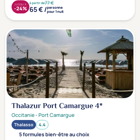
77 €
à partir de
JUSQU'À
65 € /
-24%
personne
pour 1 nuit
Thalazur Port Camargue
4*
Occitanie
-
Port Camargue
Thalasso
4.4
5 formules bien-être au choix