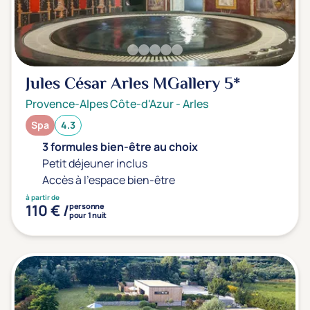
Jules César Arles MGallery
5*
Provence-Alpes Côte-d'Azur
-
Arles
Spa
4.3
3 formules bien-être au choix
Petit déjeuner inclus
Accès à l'espace bien-être
à partir de
110 € /
personne
pour 1 nuit