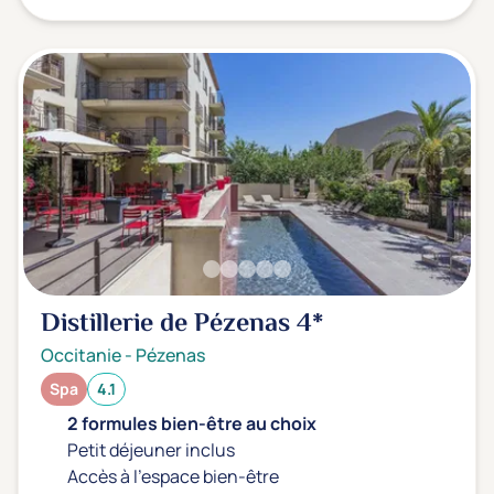
Transports & hébergement
Soins sans hébergement
(0)
Offre séjour + vol inclus
(0)
Distillerie de Pézenas
4*
Occitanie
-
Pézenas
Spa
4.1
2 formules bien-être au choix
Petit déjeuner inclus
Accès à l'espace bien-être