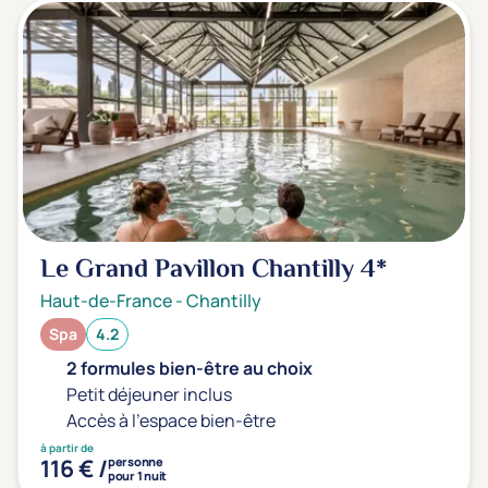
Le Grand Pavillon Chantilly
4*
Haut-de-France
-
Chantilly
Spa
4.2
2 formules bien-être au choix
Petit déjeuner inclus
Accès à l'espace bien-être
à partir de
116 € /
personne
pour 1 nuit