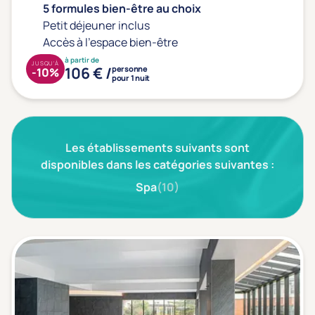
Type de séjour
5 formules bien-être au choix
Petit déjeuner inclus
Accès à l'espace bien-être
Thalasso
Thermal Spa
Spa
à partir de
JUSQU'À
106 € /
personne
-10%
(1)
pour 1 nuit
Thématiques bien-être
Les établissements suivants sont
Accès à l'espace bien-être
(1)
disponibles dans les catégories suivantes :
Massage, détente, Rituel du monde
(1)
Spa
(10)
Remise en forme
(0)
Beauté & anti-âge
(1)
Silhouette, Minceur
(1)
Gestion du stress / sommeil
(0)
Spécial dos
(0)