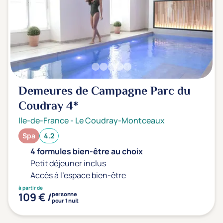
Transports & hébergement
Soins sans hébergement
(1)
Offre séjour + vol inclus
(0)
Demeures de Campagne Parc du
Coudray
4*
Ile-de-France
-
Le Coudray-Montceaux
Spa
4.2
4 formules bien-être au choix
Petit déjeuner inclus
Accès à l'espace bien-être
à partir de
109 € /
personne
pour 1 nuit