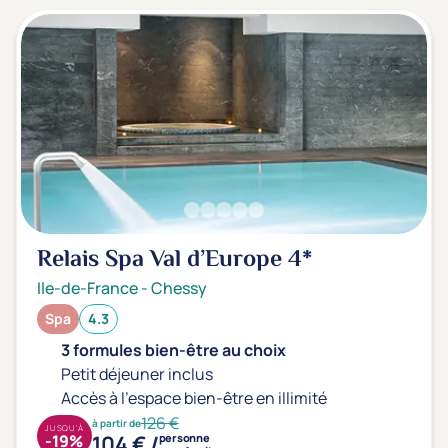
Relais Spa Val d’Europe
4*
Ile-de-France
-
Chessy
Spa
4.3
3 formules bien-être au choix
Petit déjeuner inclus
Accès à l'espace bien-être en illimité
126 €
à partir de
JUSQU'À
104 € /
-19%
personne