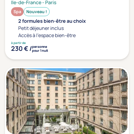
Ile-de-France
-
Paris
Spa
Nouveau !
2 formules bien-être au choix
Petit déjeuner inclus
Accès à l'espace bien-être
à partir de
230 € /
personne
pour 1 nuit