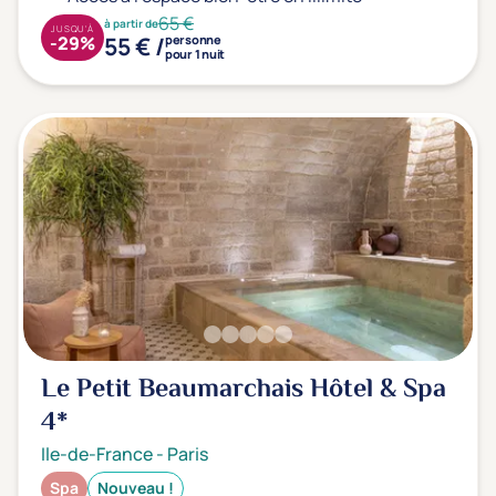
65 €
à partir de
JUSQU'À
55 € /
-29%
personne
pour 1 nuit
Le Petit Beaumarchais Hôtel & Spa
4*
Ile-de-France
-
Paris
Spa
Nouveau !