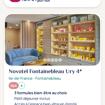
pour 1 nuit
Novotel Fontainebleau Ury
4*
Ile-de-France
-
Fontainebleau
Spa
4
3 formules bien-être au choix
Petit déjeuner inclus
Accès à l'espace bien-être en illimité