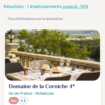
3 étoiles ***
(0)
Résultats : 1 établissements
jusqu'à -10%
Note de nos clients
Plus d'informations sur la destination
D'après notre partenaire Avis-Vérifiés
Parfait: 4.5+
(0)
Excellent: 4+
(1)
Très bien: 3.5+
(0)
Envie de
Bord de mer
(0)
Ville
(0)
Montagne
(0)
Domaine de la Corniche
4*
Campagne
(1)
Ile-de-France
-
Rolleboise
Spa
4.2