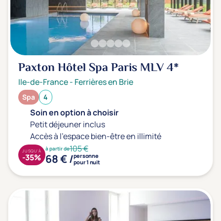
Prévention santé
(0)
Sport
(0)
Yoga
(0)
Paxton Hôtel Spa Paris MLV
4*
Offres spéciales
Ile-de-France
-
Ferrières en Brie
Vente Flash & Promo
(1)
Spa
4
Offres spéciales Solo
(0)
Soin en option à choisir
Petit déjeuner inclus
Accès à l'espace bien-être en illimité
Distance de chez vous
105 €
à partir de
JUSQU'À
68 € /
-35%
personne
Établissements proches de chez moi
pour 1 nuit
Km