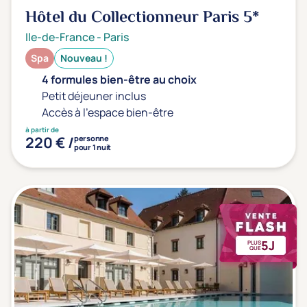
Hôtel du Collectionneur Paris
5*
Ile-de-France
-
Paris
Spa
Nouveau !
4 formules bien-être au choix
Petit déjeuner inclus
Accès à l'espace bien-être
à partir de
220 € /
personne
pour 1 nuit
5J
PLUS
QUE