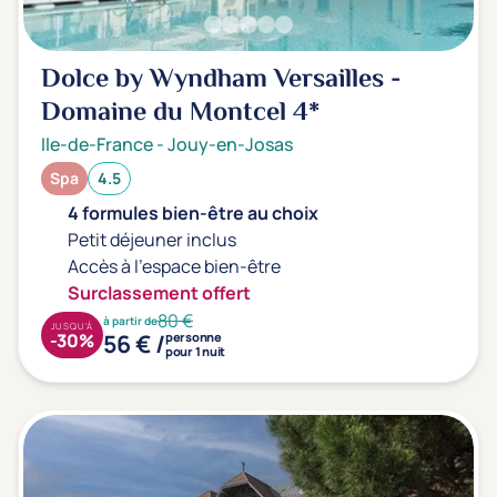
Dolce by Wyndham Versailles -
Domaine du Montcel
4*
Ile-de-France
-
Jouy-en-Josas
Spa
4.5
4 formules bien-être au choix
Petit déjeuner inclus
Accès à l'espace bien-être
Surclassement offert
80 €
à partir de
JUSQU'À
56 € /
-30%
personne
pour 1 nuit