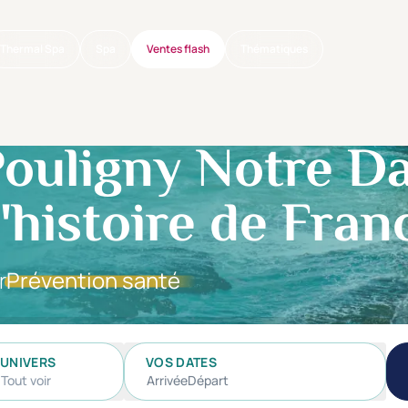
Thermal Spa
Spa
Ventes flash
Thématiques
ouligny Notre D
l'histoire de Fran
r
Prévention santé
UNIVERS
VOS DATES
Tout voir
Arrivée
Départ