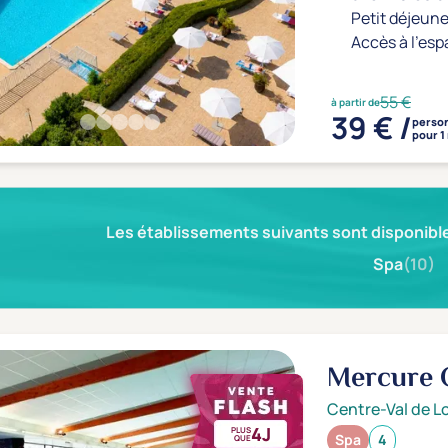
Petit déjeune
Accès à l'esp
55 €
à partir de
39 € /
perso
pour 1
Les établissements suivants sont disponible
Spa
(10)
Mercure 
Centre-Val de Lo
4J
PLUS
Spa
4
QUE