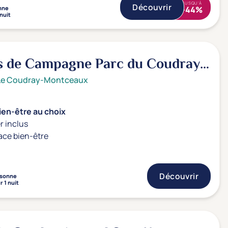
JUSQU'À
Découvrir
nne
-44%
 nuit
 de Campagne Parc du Coudray
Le Coudray-Montceaux
ien-être au choix
r inclus
ace bien-être
Découvrir
sonne
r 1 nuit