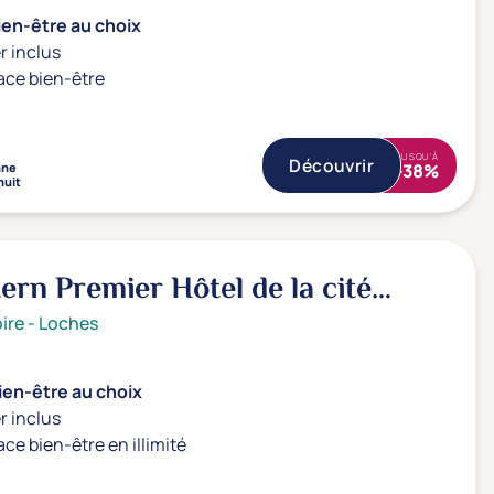
ien-être au choix
r inclus
ace bien-être
JUSQU'À
Découvrir
nne
-38%
nuit
ern Premier Hôtel de la cité
ire
-
Loches
ien-être au choix
r inclus
ace bien-être en illimité