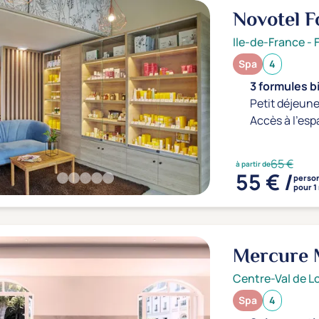
Novotel F
Ile-de-France
-
Spa
4
3 formules b
Petit déjeune
Accès à l'esp
65 €
à partir de
55 € /
perso
pour 1
Mercure 
Centre-Val de Lo
Spa
4