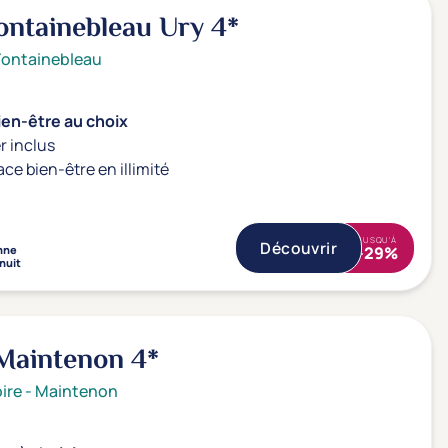
ontainebleau Ury
4*
Fontainebleau
ien-être au choix
r inclus
ace bien-être en illimité
JUSQU'À
Découvrir
nne
-29%
 nuit
Maintenon
4*
ire
-
Maintenon