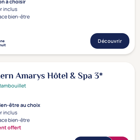
n à choisir
r inclus
ace bien-être
Découvrir
nne
nuit
tern Amarys Hôtel & Spa
3*
Rambouillet
ien-être au choix
r inclus
ace bien-être
nt offert