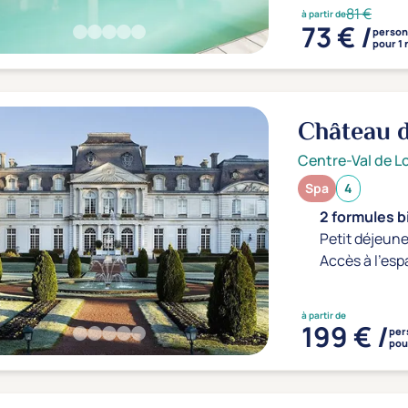
81 €
à partir de
73 € /
perso
pour 1 
Château d
Centre-Val de Lo
Spa
4
2 formules b
Petit déjeune
Accès à l'esp
à partir de
199 € /
per
pour