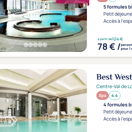
5 formules b
Petit déjeune
Accès à l'esp
124 €
à partir de
78 € /
perso
pour 1 
Best West
Royale
4*
Centre-Val de Lo
Spa
4.4
4 formules b
Petit déjeune
Accès à l'esp