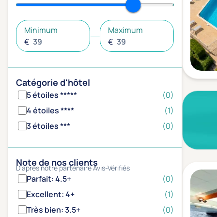
Minimum
Maximum
€
€
Catégorie d'hôtel
5 étoiles *****
(0)
4 étoiles ****
(1)
3 étoiles ***
(0)
Note de nos clients
D'après notre partenaire Avis-Vérifiés
Parfait: 4.5+
(0)
Excellent: 4+
(1)
Très bien: 3.5+
(0)