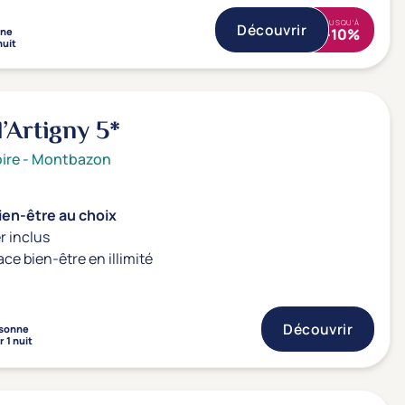
JUSQU'À
Découvrir
nne
-10%
nuit
’Artigny
5*
ire
-
Montbazon
ien-être au choix
r inclus
ace bien-être en illimité
Découvrir
sonne
 1 nuit