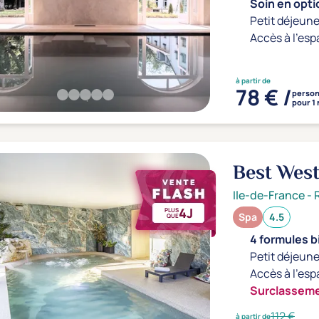
Soin en optio
Petit déjeune
Accès à l'esp
à partir de
78 € /
perso
pour 1 
Best Wes
Ile-de-France
-
4J
PLUS
Spa
4.5
QUE
4 formules b
Petit déjeune
Accès à l'esp
Surclasseme
112 €
à partir de