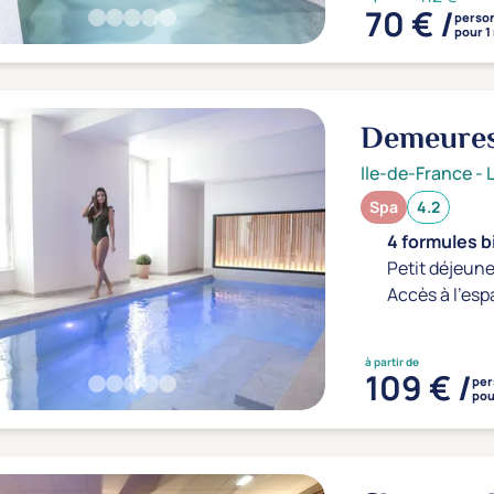
70 € /
perso
pour 1
Demeures
4*
Ile-de-France
-
Spa
4.2
4 formules b
Petit déjeune
Accès à l'esp
à partir de
109 € /
per
pou