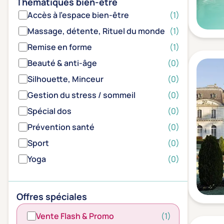
Thématiques bien-être
Accès à l'espace bien-être
(1)
Massage, détente, Rituel du monde
(1)
Remise en forme
(1)
Beauté & anti-âge
(0)
Silhouette, Minceur
(0)
Gestion du stress / sommeil
(0)
Spécial dos
(0)
Prévention santé
(0)
Sport
(0)
Yoga
(0)
Offres spéciales
Vente Flash & Promo
(1)