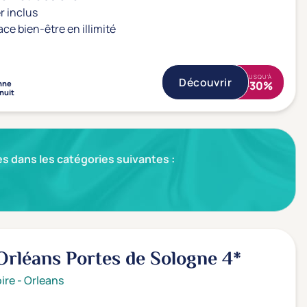
r inclus
ace bien-être en illimité
JUSQU'À
Découvrir
nne
-30%
 nuit
s dans les catégories suivantes :
Orléans Portes de Sologne
4*
ire
-
Orleans