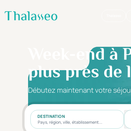
Thalasso
Aller au contenu principal
Week-end à P
plus près de 
Débutez maintenant votre séjou
DESTINATION