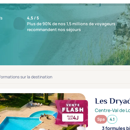
fs
4,5 / 5
Plus de 90% de nos 1,5 millions de voyageurs
recommandent nos séjours
ts : 1 établissements
jusqu'à -30%
nformations sur la destination
Les Drya
Centre-Val de Lo
4J
PLUS
Spa
4.1
QUE
3 formules b