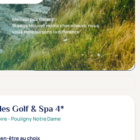
Meilleur prix Garanti :
Si vous trouvez moins cher ailleurs, nous
vous remboursons la différence
Trier par
Nos recommandations en premier
des Golf & Spa
4*
ire
-
Pouligny Notre Dame
ien-être au choix