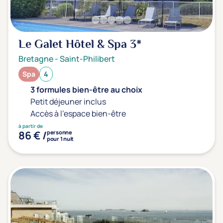
Le Galet Hôtel & Spa
3*
Bretagne
-
Saint-Philibert
Spa
4
3 formules bien-être au choix
Petit déjeuner inclus
Accès à l'espace bien-être
à partir de
86 € /
personne
pour 1 nuit