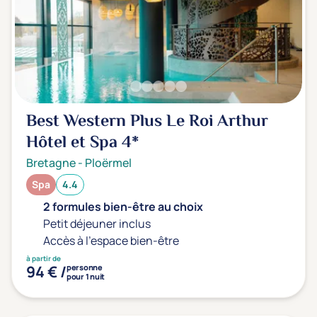
Transports & hébergement
Soins sans hébergement
(1)
Offre séjour + vol inclus
(0)
Best Western Plus Le Roi Arthur
Hôtel et Spa
4*
Bretagne
-
Ploërmel
Spa
4.4
2 formules bien-être au choix
Petit déjeuner inclus
Accès à l'espace bien-être
à partir de
94 € /
personne
pour 1 nuit