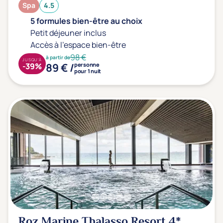
Spa
4.5
5 formules bien-être au choix
Petit déjeuner inclus
Accès à l'espace bien-être
98 €
à partir de
JUSQU'À
89 € /
-39%
personne
pour 1 nuit
Roz Marine Thalasso Resort
4*