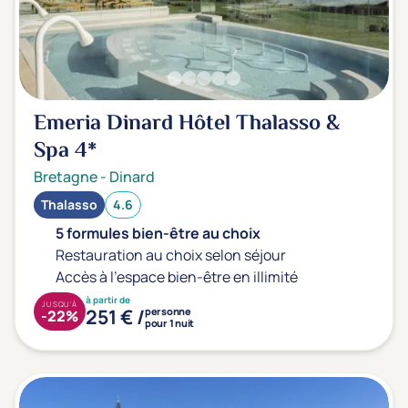
Emeria Dinard Hôtel Thalasso &
Spa
4*
Bretagne
-
Dinard
Thalasso
4.6
5 formules bien-être au choix
Restauration au choix selon séjour
Accès à l'espace bien-être en illimité
à partir de
JUSQU'À
251 € /
personne
-22%
pour 1 nuit