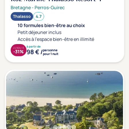
Bretagne
-
Perros-Guirec
Thalasso
4.7
10 formules bien-être au choix
Petit déjeuner inclus
Accès à l'espace bien-être en illimité
à partir de
JUSQU'À
98 € /
personne
-31%
pour 1 nuit