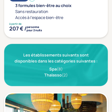
Prévention santé
(0)
3 formules bien-être au choix
Sport
(0)
Sans restauration
Yoga
(0)
Accès à l'espace bien-être
à partir de
207 € /
personne
pour 2 nuits
Offres spéciales
Vente Flash & Promo
(1)
Offres spéciales Solo
(0)
Les établissements suivants sont
disponibles dans les catégories suivantes :
Spa
(8)
Distance de chez vous
Thalasso
(2)
Établissements proches de chez moi
Km