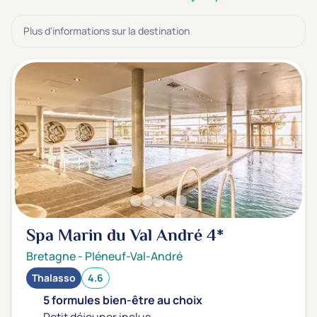
3 étoiles ***
(0)
Plus d'informations sur la destination
Note de nos clients
D'après notre partenaire Avis-Vérifiés
Parfait: 4.5+
(2)
Excellent: 4+
(0)
Très bien: 3.5+
(0)
Envie de
Bord de mer
(2)
Ville
(0)
Spa Marin du Val André
4*
Montagne
(0)
Bretagne
-
Pléneuf-Val-André
Campagne
(0)
Thalasso
4.6
5 formules bien-être au choix