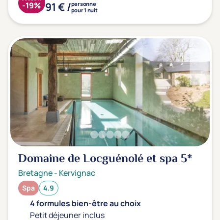
91 € /
-19%
personne
pour 1 nuit
Domaine de Locguénolé et spa
5*
Bretagne
-
Kervignac
Spa
4.9
4 formules bien-être au choix
Petit déjeuner inclus