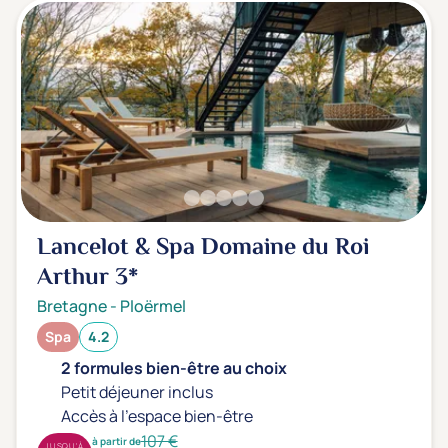
Lancelot & Spa Domaine du Roi
Arthur
3*
Bretagne
-
Ploërmel
Spa
4.2
2 formules bien-être au choix
Petit déjeuner inclus
Accès à l'espace bien-être
107 €
à partir de
JUSQU'À