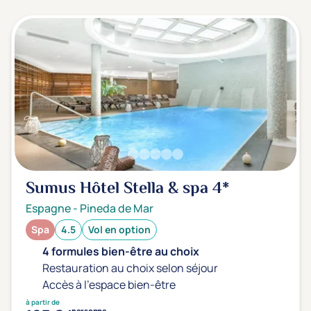
3 étoiles ***
(0)
Note de nos clients
D'après notre partenaire Avis-Vérifiés
Parfait: 4.5+
(1)
Excellent: 4+
(2)
Très bien: 3.5+
(0)
Envie de
Sumus Hôtel Stella & spa
4*
Bord de mer
(1)
Espagne
-
Pineda de Mar
Ville
(1)
Spa
4.5
Vol en option
Montagne
(0)
4 formules bien-être au choix
Campagne
(0)
Restauration au choix selon séjour
Accès à l'espace bien-être
à partir de
personne