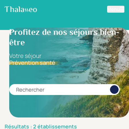
Menu
Aller au contenu principal
Filtrer les résultats
Profitez de nos séjours bien-
être
Fourchette de prix
Prix par personne
Votre séjour
Prévention santé
Minimum
Maximum
€
€
Rechercher
Catégorie d'hôtel
5 étoiles *****
(0)
4 étoiles ****
(2)
Résultats : 2 établissements