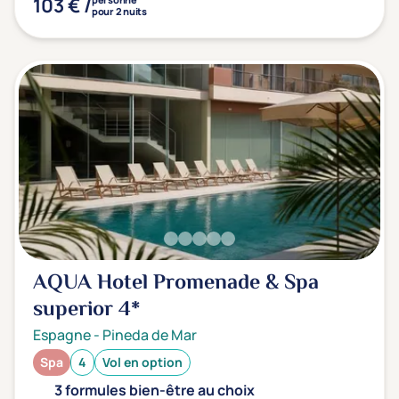
103 € /
Type de séjour
pour 2 nuits
Thalasso
Thermal Spa
Spa
(2)
Thématiques bien-être
Accès à l'espace bien-être
(2)
Massage, détente, Rituel du monde
(2)
Remise en forme
(0)
AQUA Hotel Promenade & Spa
Beauté & anti-âge
(2)
superior
4*
Silhouette, Minceur
(0)
Espagne
-
Pineda de Mar
Gestion du stress / sommeil
(0)
Spa
4
Vol en option
Spécial dos
(0)
3 formules bien-être au choix