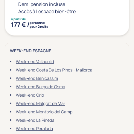
Prévention santé
(0)
Demi pension incluse
Sport
(0)
Accès à l'espace bien-être
Yoga
(0)
à partir de
177 € /
personne
pour 2 nuits
Offres spéciales
WEEK-END ESPAGNE
Vente Flash & Promo
(0)
Week-end Valladolid
Offres spéciales Solo
(0)
Week-end Costa De Los Pinos - Mallorca
Week-end Benicassim
Week-end Burgo de Osma
Distance de chez vous
Week-end Orio
Établissements proches de chez moi
Week-end Malgrat de Mar
Km
Week-end Montbrio del Camp
Week-end La Pineda
Week-end Peralada