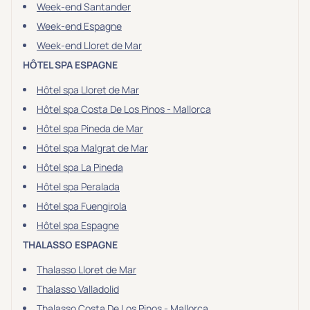
Week-end Santander
Transports & hébergement
Week-end Espagne
Soins sans hébergement
(0)
Week-end Lloret de Mar
Offre séjour + vol inclus
(2)
HÔTEL SPA ESPAGNE
Hôtel spa Lloret de Mar
Hôtel spa Costa De Los Pinos - Mallorca
Hôtel spa Pineda de Mar
Hôtel spa Malgrat de Mar
Hôtel spa La Pineda
Hôtel spa Peralada
Hôtel spa Fuengirola
Hôtel spa Espagne
THALASSO ESPAGNE
Thalasso Lloret de Mar
Thalasso Valladolid
Thalasso Costa De Los Pinos - Mallorca