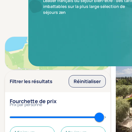
Leader français du séjour bien-être : des tari
imbattables sur la plus large sélection de
séjours zen
Résulta
Voir sur la carte
Filtrer les résultats
Réinitialiser
Fourchette de prix
Prix par personne