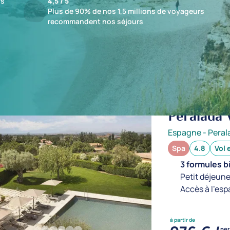
fs
4,5 / 5
Plus de 90% de nos 1,5 millions de voyageurs
recommandent nos séjours
ts : 1 établissements
jusqu'à -12%
Peralada 
Espagne
-
Peral
Spa
4.8
Vol 
3 formules b
Petit déjeune
Accès à l'esp
à partir de
pe