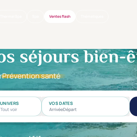
Thermal Spa
Spa
Ventes flash
Thématiques
os séjours bien-ê
r
Prévention santé
UNIVERS
VOS DATES
Tout voir
Arrivée
Départ