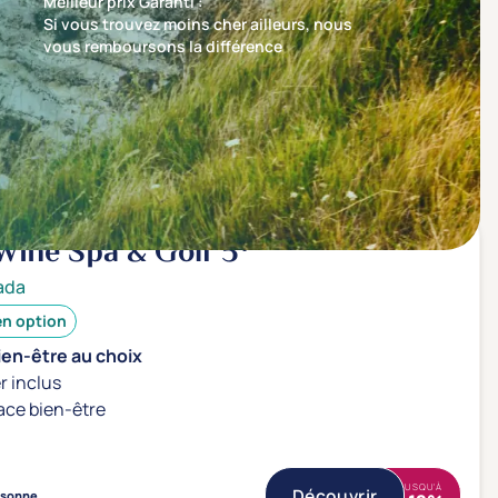
Meilleur prix Garanti :
Si vous trouvez moins cher ailleurs, nous
vous remboursons la différence
Trier par
Nos recommandations en premier
Wine Spa & Golf
5*
ada
en option
ien-être au choix
r inclus
ace bien-être
JUSQU'À
Découvrir
rsonne