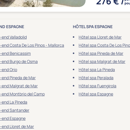
276 € /
pou
ND ESPAGNE
HÔTEL SPA ESPAGNE
end Valladolid
Hôtel spa Lloret de Mar
end Costa De Los Pinos - Mallorca
Hôtel spa Costa De Los Pino
-end Benicassim
Hôtel spa Pineda de Mar
-end Burgo de Osma
Hôtel spa Malgrat de Mar
-end Orio
Hôtel spa La Pineda
-end Pineda de Mar
Hôtel spa Peralada
-end Malgrat de Mar
Hôtel spa Fuengirola
-end Montbrio del Camp
Hôtel spa Espagne
-end La Pineda
-end Santander
-end Espagne
end Lloret de Mar