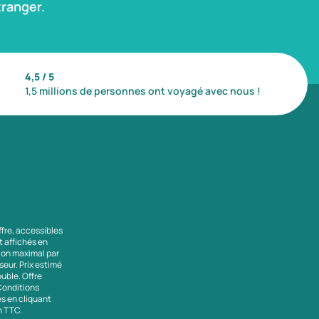
ranger.
4,5 / 5
1,5 millions de personnes ont voyagé avec nous !
ffre, accessibles
nt affichés en
tion maximal par
seur. Prix estimé
uble. Offre
 Conditions
es en cliquant
en TTC.