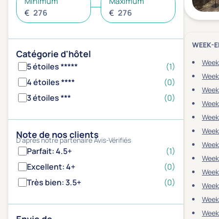
Minimum
Maximum
€
€
WEEK-E
Catégorie d'hôtel
Week-
5 étoiles *****
(1)
Week-
4 étoiles ****
(0)
Week
3 étoiles ***
(0)
Week
Week
Week
Note de nos clients
D'après notre partenaire Avis-Vérifiés
Week
Parfait: 4.5+
(1)
Week
Excellent: 4+
(0)
Week
Très bien: 3.5+
(0)
Week
Week
Week-