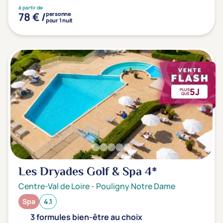
à partir de
78 € /
personne
pour 1 nuit
5J
PLUS
QUE
Les Dryades Golf & Spa
4*
Centre-Val de Loire
-
Pouligny Notre Dame
Spa
4.1
3 formules bien-être au choix