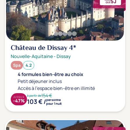
5J
QUE
Château de Dissay
4*
Nouvelle-Aquitaine
-
Dissay
Spa
4.2
4 formules bien-être au choix
Petit déjeuner inclus
Accès à l'espace bien-être en illimité
154 €
à partir de
JUSQU'À
103 € /
-47%
personne
pour 1 nuit