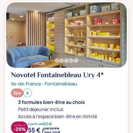
Novotel Fontainebleau Ury
4*
Ile-de-France
-
Fontainebleau
Spa
4
3 formules bien-être au choix
Petit déjeuner inclus
Accès à l'espace bien-être en illimité
65 €
à partir de
JUSQU'À
55 € /
-29%
personne
pour 1 nuit