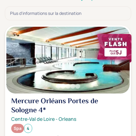
3 étoiles ***
(0)
Plus d'informations sur la destination
Note de nos clients
D'après notre partenaire Avis-Vérifiés
Parfait: 4.5+
(0)
Excellent: 4+
(1)
5J
PLUS
Très bien: 3.5+
(0)
QUE
Envie de
Bord de mer
(0)
Ville
(0)
Mercure Orléans Portes de
Montagne
(0)
Sologne
4*
Campagne
(1)
Centre-Val de Loire
-
Orleans
Spa
4