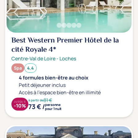
Prévention santé
(0)
Sport
(0)
Yoga
(0)
Best Western Premier Hôtel de la
Offres spéciales
cité Royale
4*
Vente Flash & Promo
(1)
Centre-Val de Loire
-
Loches
Offres spéciales Solo
(0)
Spa
4.4
4 formules bien-être au choix
Petit déjeuner inclus
Distance de chez vous
Accès à l'espace bien-être en illimité
Établissements proches de chez moi
81 €
à partir de
JUSQU'À
73 € /
-10%
personne
pour 1 nuit
Km