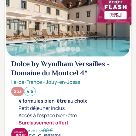
5J
PLUS
QUE
Dolce by Wyndham Versailles -
Domaine du Montcel
4*
Ile-de-France
-
Jouy-en-Josas
Spa
4.5
4 formules bien-être au choix
Petit déjeuner inclus
Accès à l'espace bien-être
Surclassement offert
80 €
à partir de
JUSQU'À
-30%
personne