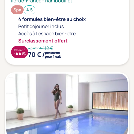
Ile-de-France
-
Rambouillet
Spa
4.5
4 formules bien-être au choix
Petit déjeuner inclus
Accès à l'espace bien-être
Surclassement offert
112 €
à partir de
JUSQU'À
70 € /
-44%
personne
pour 1 nuit