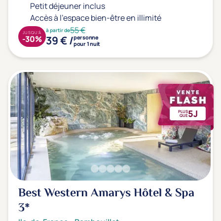
Petit déjeuner inclus
Accès à l'espace bien-être en illimité
55 €
à partir de
JUSQU'À
39 € /
-30%
personne
pour 1 nuit
5J
PLUS
QUE
Best Western Amarys Hôtel & Spa
3*