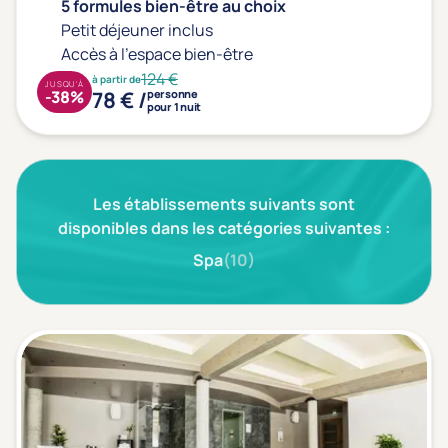
Type de séjour
5 formules bien-être au choix
Petit déjeuner inclus
Accès à l'espace bien-être
124 €
à partir de
Thalasso
Thermal Spa
Spa
JUSQU'À
78 € /
-38%
personne
pour 1 nuit
(1)
Thématiques bien-être
Les établissements suivants sont
Accès à l'espace bien-être
(1)
disponibles dans les catégories suivantes :
Massage, détente, Rituel du monde
(1)
Spa
(10)
Remise en forme
(1)
Beauté & anti-âge
(1)
Silhouette, Minceur
(0)
Gestion du stress / sommeil
(0)
Spécial dos
(0)