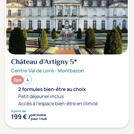
Transports & hébergement
Soins sans hébergement
(1)
Offre séjour + vol inclus
(0)
Château d’Artigny
5*
Centre-Val de Loire
-
Montbazon
Spa
4
2 formules bien-être au choix
Petit déjeuner inclus
Accès à l'espace bien-être en illimité
à partir de
199 € /
personne
pour 1 nuit