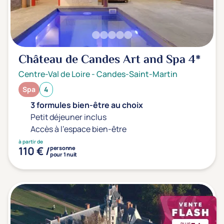
Château de Candes Art and Spa
4*
Centre-Val de Loire
-
Candes-Saint-Martin
Spa
4
3 formules bien-être au choix
Petit déjeuner inclus
Accès à l'espace bien-être
à partir de
110 € /
personne
pour 1 nuit
PLUS