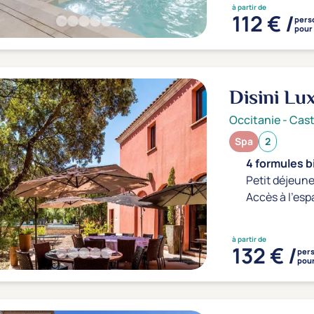
à partir de
112 € /
pers
pour 
Disini Lu
Occitanie
-
Cast
Spa
2
4 formules b
Petit déjeune
Accès à l'esp
à partir de
132 € /
per
pour