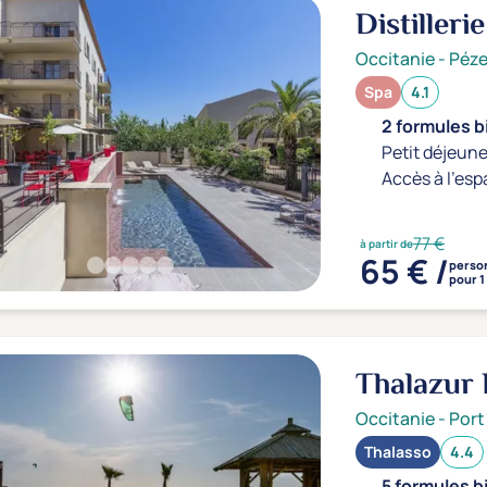
Distiller
Occitanie
-
Péz
Spa
4.1
2 formules b
Petit déjeune
Accès à l'esp
77 €
à partir de
65 € /
perso
pour 1
Thalazur
Occitanie
-
Por
Thalasso
4.4
5 formules b