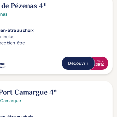
ie de Pézenas
4*
enas
ien-être au choix
r inclus
ace bien-être
JUSQU'À
Découvrir
nne
-25%
 nuit
 Port Camargue
4*
t Camargue
ien-être au choix