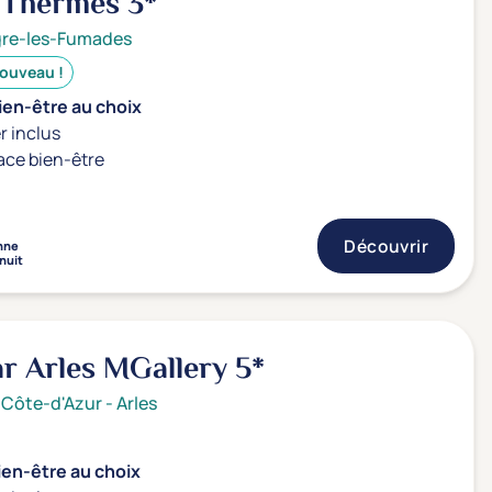
s Thermes
3*
gre-les-Fumades
ouveau !
ien-être au choix
r inclus
ace bien-être
Découvrir
nne
 nuit
ar Arles MGallery
5*
 Côte-d'Azur
-
Arles
ien-être au choix