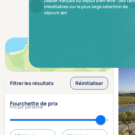
Leader français du séjour bien-être : des tari
imbattables sur la plus large sélection de
séjours zen
Résulta
Voir sur la carte
Filtrer les résultats
Réinitialiser
Fourchette de prix
Prix par personne