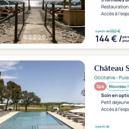
Restauration 
Accès à l'esp
180 €
à partir de
144 € /
per
pour
Château S
Occitanie
-
Puis
Spa
Nouveau !
Soin en optio
Petit déjeune
Accès à l'esp
à partir de