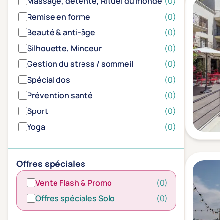
Massage, détente, Rituel du monde
(0)
Remise en forme
(0)
Beauté & anti-âge
(0)
Silhouette, Minceur
(0)
Gestion du stress / sommeil
(0)
Spécial dos
(0)
Prévention santé
(0)
Sport
(0)
Yoga
(0)
Offres spéciales
Vente Flash & Promo
(0)
Offres spéciales Solo
(0)