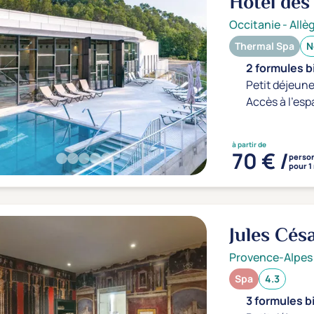
Hôtel de
Occitanie
-
Allè
Thermal Spa
N
2 formules b
Petit déjeune
Accès à l'esp
à partir de
70 € /
perso
pour 1
Jules Cés
Provence-Alpes
Spa
4.3
3 formules b