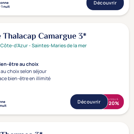
Découvrir
sonne
 1 nuit
e Thalacap Camargue
3*
 Côte-d'Azur
-
Saintes-Maries de la mer
ien-être au choix
au choix selon séjour
ace bien-être en illimité
JUSQU'À
Découvrir
nne
-20%
 nuit