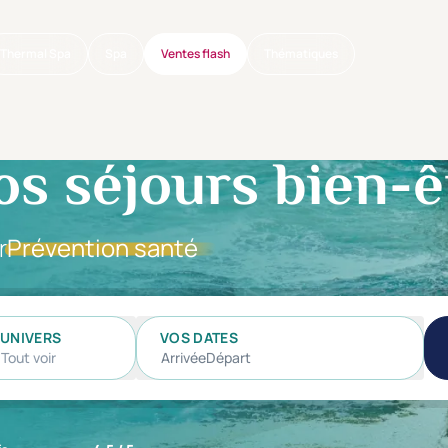
Thermal Spa
Spa
Ventes flash
Thématiques
os séjours bien-ê
r
Prévention santé
UNIVERS
VOS DATES
Tout voir
Arrivée
Départ