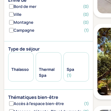
Envie de
Bord de mer
(0)
Ville
(0)
Montagne
(0)
Campagne
(1)
Type de séjour
Thalasso
Thermal
Spa
Spa
(1)
Thématiques bien-être
Accès à l'espace bien-être
(1)