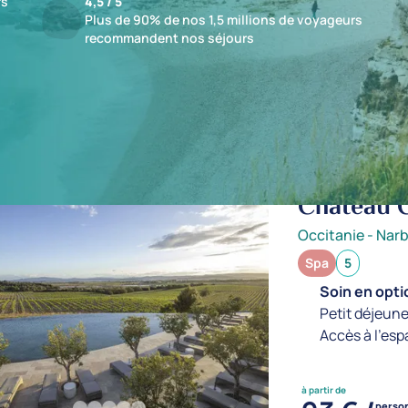
fs
4,5 / 5
Plus de 90% de nos 1,5 millions de voyageurs
recommandent nos séjours
ts : 1 établissements
Château 
Occitanie
-
Nar
Spa
5
Soin en optio
Petit déjeune
Accès à l'esp
à partir de
perso