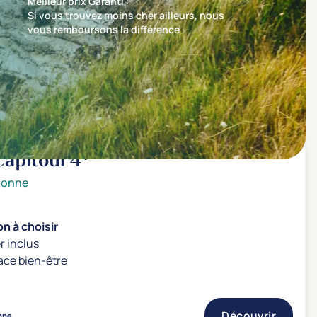
Meilleur prix Garanti :
Si vous trouvez moins cher ailleurs, nous
vous remboursons la différence
Trier par
Nos recommandations en premier
Capitoul
4*
bonne
n à choisir
r inclus
ace bien-être
Découvrir
nne