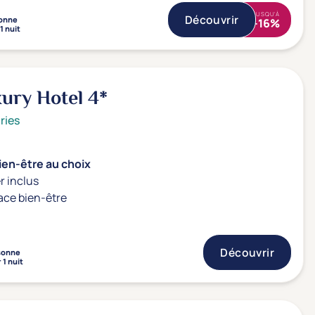
JUSQU'À
Découvrir
onne
-16%
1 nuit
xury Hotel
4*
ries
ien-être au choix
r inclus
ace bien-être
Découvrir
sonne
 1 nuit