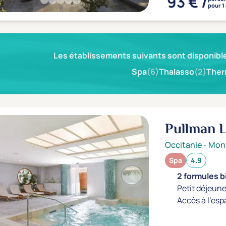
93 € /
pour 1
Les établissements suivants sont disponible
Spa
(6)
Thalasso
(2)
Ther
Pullman L
Occitanie
-
Mont
Spa
4.9
2 formules b
Petit déjeune
Accès à l'esp