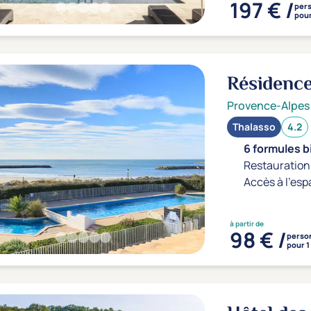
197 € /
per
pour
Résidenc
Provence-Alpes
Thalasso
4.2
6 formules b
Restauration 
Accès à l'esp
à partir de
98 € /
perso
pour 1