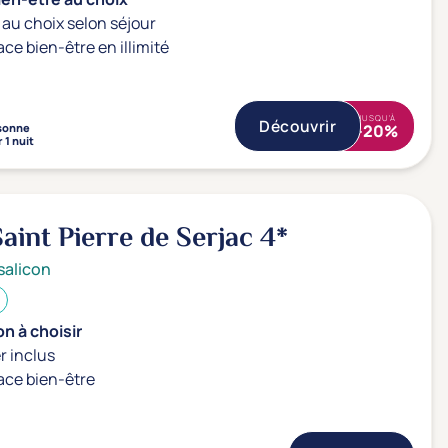
au choix selon séjour
ace bien-être en illimité
JUSQU'À
Découvrir
sonne
-20%
 1 nuit
aint Pierre de Serjac
4*
salicon
n à choisir
r inclus
ace bien-être