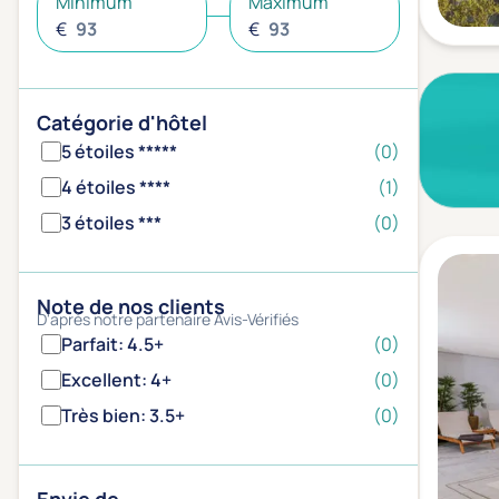
Minimum
Maximum
€
€
Catégorie d'hôtel
5 étoiles *****
(0)
4 étoiles ****
(1)
3 étoiles ***
(0)
Note de nos clients
D'après notre partenaire Avis-Vérifiés
Parfait: 4.5+
(0)
Excellent: 4+
(0)
Très bien: 3.5+
(0)