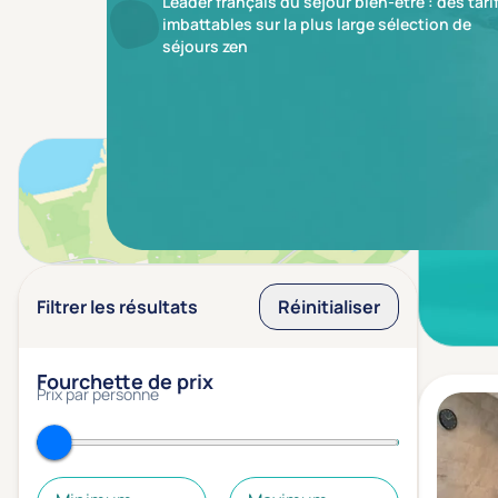
Leader français du séjour bien-être : des tari
imbattables sur la plus large sélection de
séjours zen
Aucun r
Voir sur la carte
Filtrer les résultats
Réinitialiser
Fourchette de prix
Prix par personne