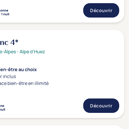
Découvrir
sonne
 1 nuit
anc
4*
e-Alpes
-
Alpe d'Huez
ien-être au choix
r inclus
ace bien-être en illimité
Découvrir
nne
nuit