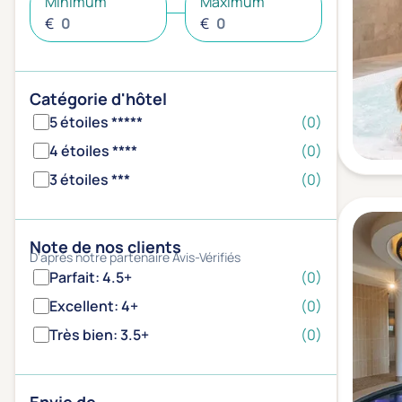
Minimum
Maximum
€
€
Catégorie d'hôtel
5 étoiles *****
(0)
4 étoiles ****
(0)
3 étoiles ***
(0)
Note de nos clients
D'après notre partenaire Avis-Vérifiés
Parfait: 4.5+
(0)
Excellent: 4+
(0)
Très bien: 3.5+
(0)