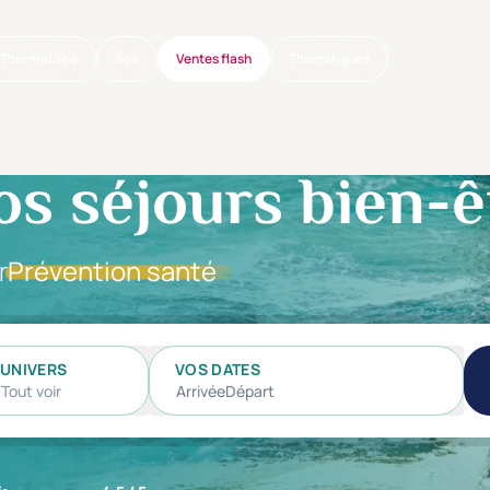
Thermal Spa
Spa
Ventes flash
Thématiques
os séjours bien-ê
r
Prévention santé
UNIVERS
VOS DATES
Tout voir
Arrivée
Départ