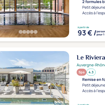
2 formules b
Petit déjeune
Accès à l'esp
à partir de
93 € /
perso
pour 1
Le Rivier
Auvergne-Rhôn
Spa
4.3
Remise en f
Petit déjeune
Accès à l'esp
à partir de