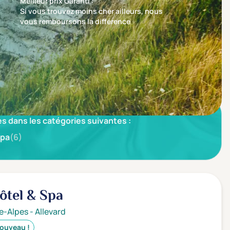
Meilleur prix Garanti :
Si vous trouvez moins cher ailleurs, nous
vous remboursons la différence
Trier par
Nos recommandations en premier
s dans les catégories suivantes :
pa
(6)
ôtel & Spa
e-Alpes
-
Allevard
ouveau !