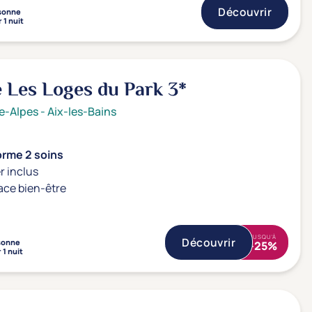
Découvrir
sonne
 1 nuit
 Les Loges du Park
3*
e-Alpes
-
Aix-les-Bains
orme 2 soins
r inclus
ace bien-être
JUSQU'À
Découvrir
sonne
-25%
 1 nuit