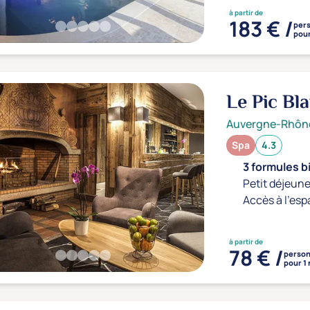
à partir de
183 € /
per
pour
Le Pic Bl
Auvergne-Rhôn
Spa
4.3
3 formules b
Petit déjeune
Accès à l'esp
à partir de
78 € /
perso
pour 1 