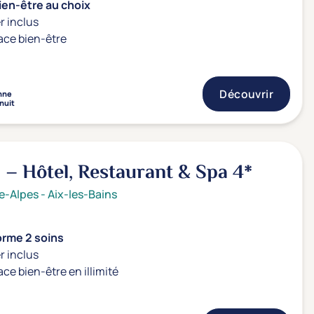
ien-être au choix
r inclus
ace bien-être
Découvrir
nne
 nuit
a – Hôtel, Restaurant & Spa
4*
e-Alpes
-
Aix-les-Bains
orme 2 soins
r inclus
ace bien-être en illimité