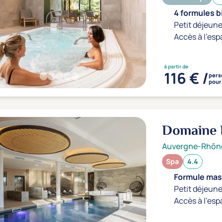
4 formules b
Petit déjeune
Accès à l'esp
à partir de
116 € /
pers
pour 
Domaine 
Auvergne-Rhôn
Spa
4.4
Formule mass
Petit déjeune
Accès à l'esp