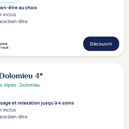
ien-être au choix
r inclus
ace bien-être
Découvrir
onne
1 nuit
Dolomieu
4*
e-Alpes
-
Dolomieu
age et relaxation jusqu'à 4 soins
r inclus
ace bien-être