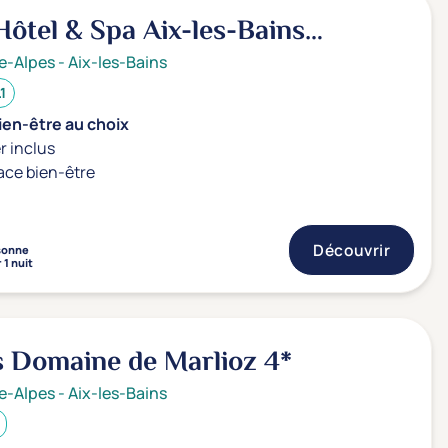
ôtel & Spa Aix-les-Bains
de Marlioz
4*
e-Alpes
-
Aix-les-Bains
.1
ien-être au choix
r inclus
ace bien-être
Découvrir
sonne
 1 nuit
es Domaine de Marlioz
4*
e-Alpes
-
Aix-les-Bains