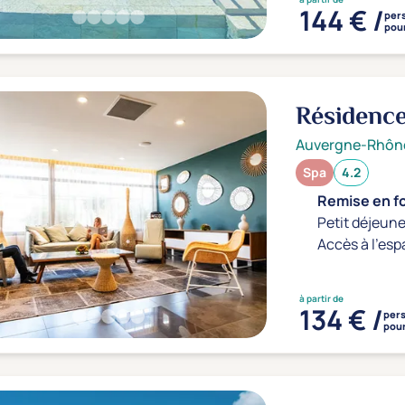
144 € /
per
pour
Résidence
Auvergne-Rhôn
Spa
4.2
Remise en f
Petit déjeune
Accès à l'esp
à partir de
134 € /
per
pour