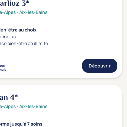
Marlioz
3*
e-Alpes
-
Aix-les-Bains
ien-être au choix
r inclus
ace bien-être en illimité
Découvrir
nne
 nuit
ban
4*
e-Alpes
-
Aix-les-Bains
rme jusqu'à 7 soins