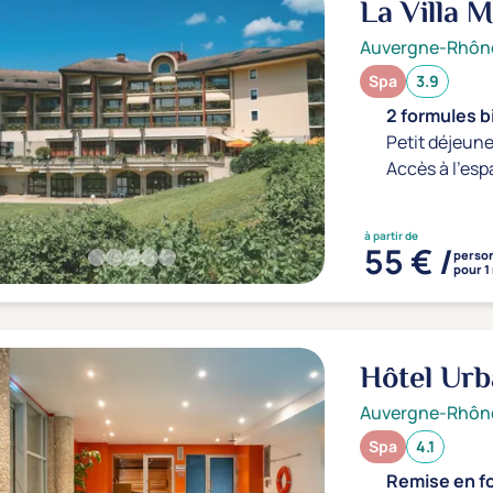
La Villa 
Auvergne-Rhôn
Spa
3.9
2 formules b
Petit déjeune
Accès à l'esp
à partir de
55 € /
perso
pour 1
Hôtel Ur
Auvergne-Rhôn
Spa
4.1
Remise en fo