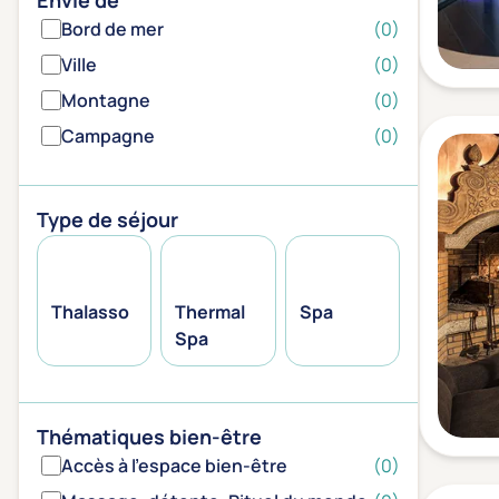
Envie de
Bord de mer
(0)
Ville
(0)
Montagne
(0)
Campagne
(0)
Type de séjour
Thalasso
Thermal
Spa
Spa
Thématiques bien-être
Accès à l'espace bien-être
(0)