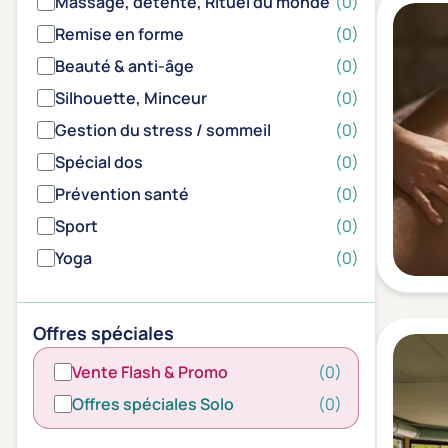
Massage, détente, Rituel du monde
(0)
Remise en forme
(0)
Beauté & anti-âge
(0)
Silhouette, Minceur
(0)
Gestion du stress / sommeil
(0)
Spécial dos
(0)
Prévention santé
(0)
Sport
(0)
Yoga
(0)
Offres spéciales
Vente Flash & Promo
(0)
Offres spéciales Solo
(0)