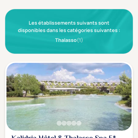
3 étoiles ***
(0)
Les établissements suivants sont
Note de nos clients
D'après notre partenaire Avis-Vérifiés
disponibles dans les catégories suivantes :
Parfait: 4.5+
(0)
Thalasso
(1)
Excellent: 4+
(0)
Très bien: 3.5+
(0)
Envie de
Bord de mer
(0)
Ville
(0)
Montagne
(0)
Campagne
(0)