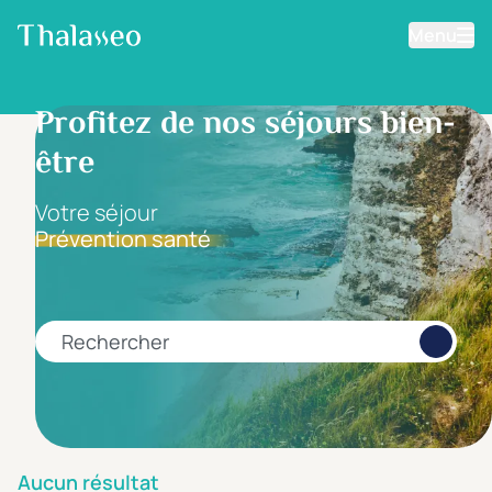
Menu
Aller au contenu principal
Filtrer les résultats
Profitez de nos séjours bien-
être
Fourchette de prix
Prix par personne
Votre séjour
Prévention santé
Minimum
Maximum
€
€
Rechercher
Catégorie d'hôtel
5 étoiles *****
(0)
4 étoiles ****
(0)
Aucun résultat