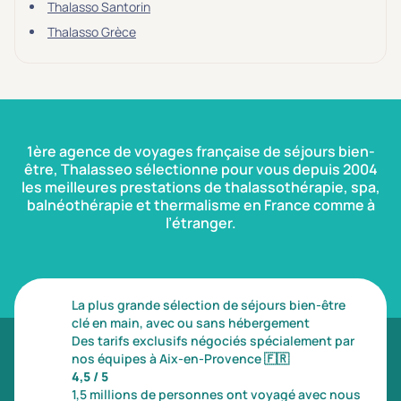
Transports & hébergement
Thalasso Santorin
Soins sans hébergement
(0)
Thalasso Grèce
Offre séjour + vol inclus
(0)
1ère agence de voyages française de séjours bien-
être, Thalasseo sélectionne pour vous depuis 2004
les meilleures prestations de thalassothérapie, spa,
balnéothérapie et thermalisme en France comme à
l’étranger.
La plus grande sélection de séjours bien-être
clé en main, avec ou sans hébergement
Des tarifs exclusifs négociés spécialement par
nos équipes à Aix-en-Provence
🇫🇷
4,5 / 5
1,5 millions de personnes ont voyagé avec nous