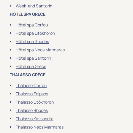
Sport
(0)
Week-end Santorin
Yoga
(0)
HÔTEL SPA GRÈCE
Hôtel spa Corfou
Hôtel spa Litókhoron
Offres spéciales
Hôtel spa Rhodes
Vente Flash & Promo
(0)
Hôtel spa Neos Marmaras
Offres spéciales Solo
(0)
Hôtel spa Santorin
Hôtel spa Grèce
THALASSO GRÈCE
Distance de chez vous
Thalasso Corfou
Établissements proches de chez moi
Thalasso Edipsos
Thalasso Litókhoron
Km
Thalasso Rhodes
Thalasso Kassandra
Thalasso Neos Marmaras