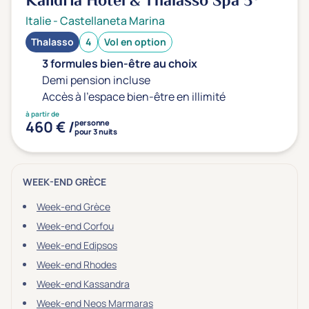
Kalidria Hôtel & Thalasso Spa
5*
Type de séjour
Italie
-
Castellaneta Marina
Thalasso
4
Vol en option
Thalasso
Thermal Spa
Spa
3 formules bien-être au choix
Demi pension incluse
Accès à l'espace bien-être en illimité
à partir de
Thématiques bien-être
460 € /
personne
pour 3 nuits
Accès à l'espace bien-être
(0)
Massage, détente, Rituel du monde
(0)
WEEK-END GRÈCE
Remise en forme
(0)
Beauté & anti-âge
(0)
Week-end Grèce
Silhouette, Minceur
Week-end Corfou
(0)
Week-end Edipsos
Gestion du stress / sommeil
(0)
Week-end Rhodes
Spécial dos
(0)
Week-end Kassandra
Prévention santé
(0)
Week-end Neos Marmaras