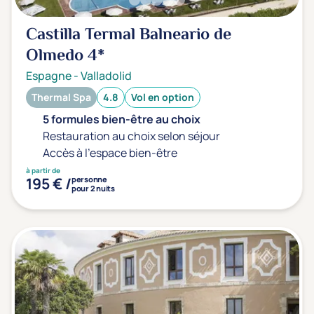
Type de séjour
Castilla Termal Balneario de
Olmedo
4*
Thalasso
Thermal Spa
Spa
Espagne
-
Valladolid
Thermal Spa
4.8
Vol en option
5 formules bien-être au choix
Thématiques bien-être
Restauration au choix selon séjour
Accès à l'espace bien-être
(0)
Accès à l'espace bien-être
Massage, détente, Rituel du monde
(0)
à partir de
195 € /
personne
Remise en forme
(0)
pour 2 nuits
Beauté & anti-âge
(0)
Silhouette, Minceur
(0)
Gestion du stress / sommeil
(0)
Spécial dos
(0)
Prévention santé
(0)