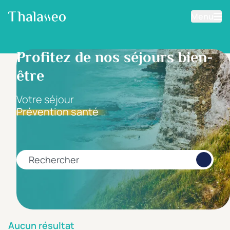
Menu
Aller au contenu principal
Filtrer les résultats
Profitez de nos séjours bien-
être
Fourchette de prix
Prix par personne
Votre séjour
Prévention santé
Minimum
Maximum
€
€
Rechercher
Catégorie d'hôtel
5 étoiles *****
(0)
4 étoiles ****
(0)
Aucun résultat