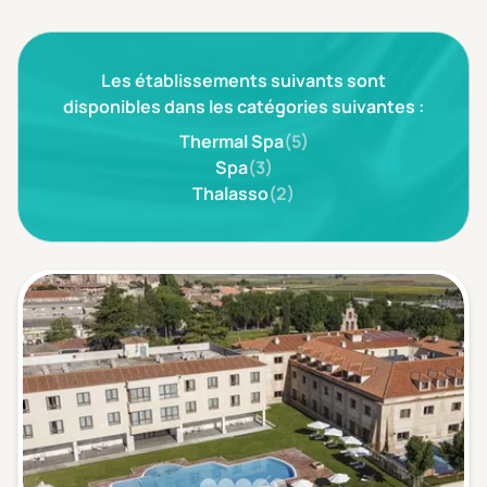
3 étoiles ***
(0)
Les établissements suivants sont
Note de nos clients
D'après notre partenaire Avis-Vérifiés
disponibles dans les catégories suivantes :
Parfait: 4.5+
(0)
Thermal Spa
(5)
Excellent: 4+
(0)
Spa
(3)
Thalasso
(2)
Très bien: 3.5+
(0)
Envie de
Bord de mer
(0)
Ville
(0)
Montagne
(0)
Campagne
(0)