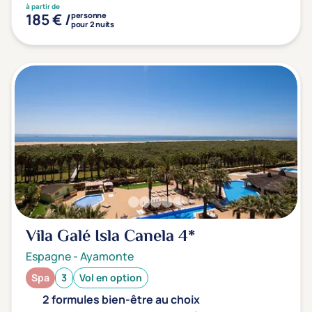
à partir de
185 € /
personne
pour 2 nuits
Vila Galé Isla Canela
4*
Espagne
-
Ayamonte
Spa
3
Vol en option
2 formules bien-être au choix