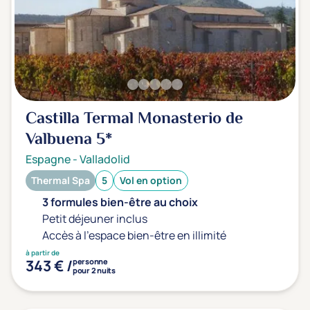
Transports & hébergement
Soins sans hébergement
(0)
Offre séjour + vol inclus
(0)
Castilla Termal Monasterio de
Valbuena
5*
Espagne
-
Valladolid
Thermal Spa
5
Vol en option
3 formules bien-être au choix
Petit déjeuner inclus
Accès à l'espace bien-être en illimité
à partir de
343 € /
personne
pour 2 nuits