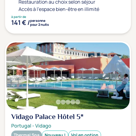
Restauration au choix selon séjour
Accès à l'espace bien-être en illimité
à partir de
141 € /
personne
pour 2 nuits
Vidago Palace Hôtel
5*
Portugal
-
Vidago
Thermal Spa
Nouveau !
Vol en option