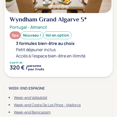
Wyndham Grand Algarve
5*
Portugal
-
Almancil
Spa
Nouveau !
Vol en option
3 formules bien-être au choix
Petit déjeuner inclus
Accès à l'espace bien-être en illimité
à partir de
320 € /
personne
pour 3 nuits
WEEK-END ESPAGNE
Week-end Valladolid
Week-end Costa De Los Pinos - Mallorca
Week-end Benicassim