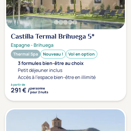
Sport
(0)
Yoga
(0)
Offres spéciales
Castilla Termal Brihuega
5*
Espagne
-
Brihuega
Vente Flash & Promo
(0)
Thermal Spa
Nouveau !
Vol en option
Offres spéciales Solo
(0)
3 formules bien-être au choix
Petit déjeuner inclus
Accès à l'espace bien-être en illimité
Distance de chez vous
à partir de
Établissements proches de chez moi
291 € /
personne
pour 2 nuits
Km