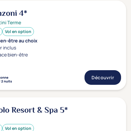
nzoni
4*
ini Terme
Vol en option
ien-être au choix
r inclus
ace bien-être
Découvrir
sonne
 2 nuits
olo Resort & Spa
5*
Vol en option