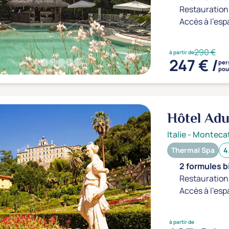
Restauration 
Accès à l'esp
290 €
à partir de
247 € /
per
pou
Hôtel Adu
Italie
-
Montecat
Thermal Spa
4
2 formules b
Restauration 
Accès à l'esp
à partir de