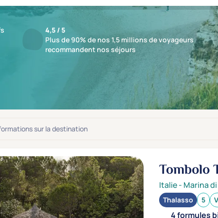
fs
4,5 / 5
Plus de 90% de nos 1,5 millions de voyageurs
recommandent nos séjours
ts : 15 établissements
jusqu'à -70%
nformations sur la destination
Tombolo 
Italie
-
Marina d
Thalasso
5
V
4 formules b