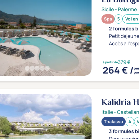
Sicile
-
Palerme
Spa
5
Vol en
2 formules b
Petit déjeune
Accès à l'esp
379 €
à partir de
264 € /
pe
pou
Kalidria 
Italie
-
Castella
Thalasso
4
V
3 formules b
Demi pension