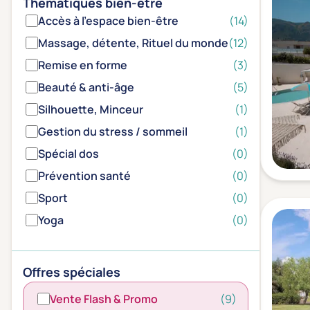
Thématiques bien-être
Accès à l'espace bien-être
(14)
Massage, détente, Rituel du monde
(12)
Remise en forme
(3)
Beauté & anti-âge
(5)
Silhouette, Minceur
(1)
Gestion du stress / sommeil
(1)
Spécial dos
(0)
Prévention santé
(0)
Sport
(0)
Yoga
(0)
Offres spéciales
Vente Flash & Promo
(9)