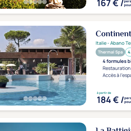
167 € /
per
pour
Continent
Italie
-
Abano T
Thermal Spa
4
4 formules b
Restauration 
Accès à l'esp
à partir de
184 € /
per
pour
La Battig