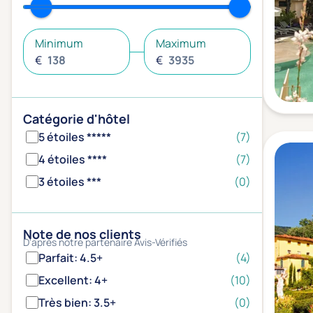
Minimum
Maximum
€
€
Catégorie d'hôtel
5 étoiles *****
(7)
4 étoiles ****
(7)
3 étoiles ***
(0)
Note de nos clients
D'après notre partenaire Avis-Vérifiés
Parfait: 4.5+
(4)
Excellent: 4+
(10)
Très bien: 3.5+
(0)