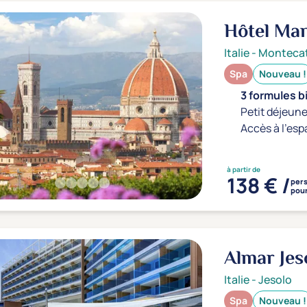
Hôtel Ma
Italie
-
Montecat
Spa
Nouveau !
3 formules b
Petit déjeune
Accès à l'esp
à partir de
138 € /
per
pour
Almar Jes
Italie
-
Jesolo
Spa
Nouveau !