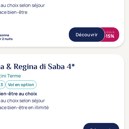
au choix selon séjour
ace bien-être
JUSQU'À
Découvrir
sonne
-15%
r 2 nuits
a & Regina di Saba
4*
ini Terme
.3
Vol en option
ien-être au choix
au choix selon séjour
ace bien-être en illimité