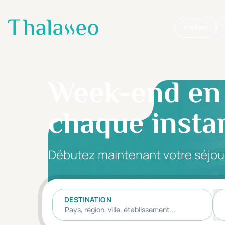
Thalasso
Aller au contenu principal
Week-end en I
chaque insta
Débutez maintenant votre séjou
DESTINATION