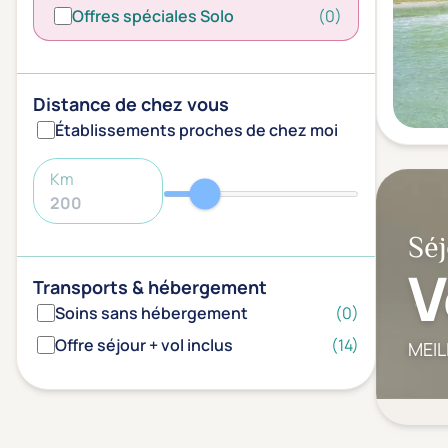
Offres spéciales Solo
(0)
Distance de chez vous
Établissements proches de chez moi
Km
Séj
V
Transports & hébergement
Soins sans hébergement
(0)
Offre séjour + vol inclus
(14)
MEIL