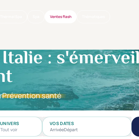
Thermal Spa
Spa
Ventes flash
Thématiques
talie : s'émerveil
nt
r
Prévention santé
UNIVERS
VOS DATES
Tout voir
Arrivée
Départ