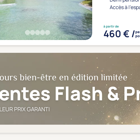
Accès à l'esp
à partir de
460 € /
pe
po
ours bien-être en édition limitée
entes Flash & 
LEUR PRIX GARANTI