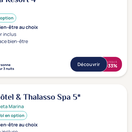
 option
ien-être au choix
r inclus
ace bien-être
JUSQU'À
Découvrir
rsonne
-33%
r 3 nuits
Hôtel & Thalasso Spa
5*
neta Marina
ol en option
ien-être au choix
 incluse