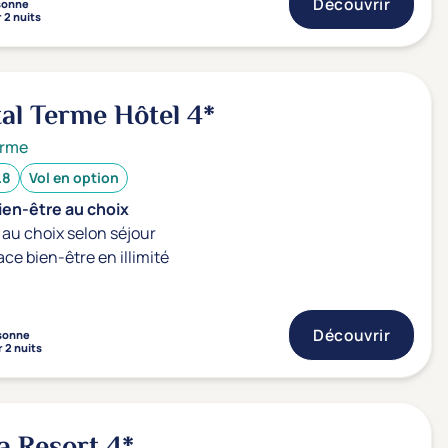
Découvrir
sonne
 2 nuits
al Terme Hôtel
4*
erme
.8
Vol en option
ien-être au choix
au choix selon séjour
ace bien-être en illimité
Découvrir
sonne
 2 nuits
ia Resort
4*