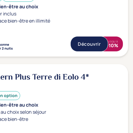
ien-être au choix
r inclus
ace bien-être en illimité
JUSQU'À
Découvrir
sonne
-10%
 2 nuits
ern Plus Terre di Eolo
4*
en option
ien-être au choix
au choix selon séjour
ace bien-être