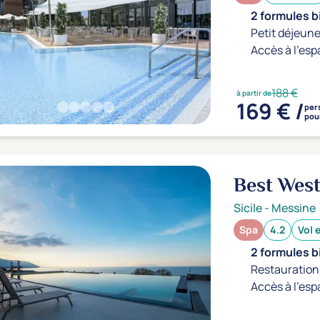
2 formules b
Petit déjeune
Accès à l'esp
188 €
à partir de
169 € /
per
pour
Best West
Sicile
-
Messine
Spa
4.2
Vol 
2 formules b
Restauration 
Accès à l'esp