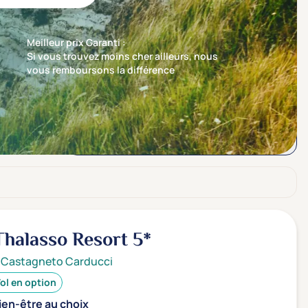
Meilleur prix Garanti :
Si vous trouvez moins cher ailleurs, nous
vous remboursons la différence
Trier par
Nos recommandations en premier
Thalasso Resort
5*
i Castagneto Carducci
ol en option
ien-être au choix