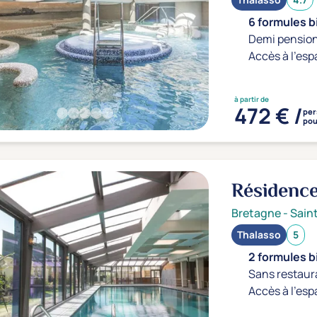
6 formules b
Demi pension
Accès à l'esp
à partir de
472 € /
per
pou
Résidenc
Bretagne
-
Sain
Thalasso
5
2 formules b
Sans restaur
Accès à l'esp