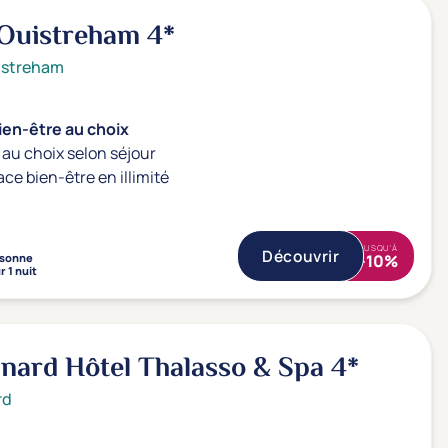
 Ouistreham
4*
istreham
ien-être au choix
au choix selon séjour
ace bien-être en illimité
JUSQU'À
Découvrir
sonne
-10%
r 1 nuit
nard Hôtel Thalasso & Spa
4*
rd