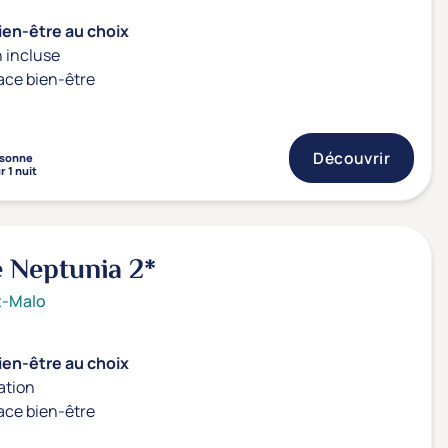
ien-être au choix
 incluse
ace bien-être
Découvrir
sonne
r 1 nuit
e Neptunia
2*
t-Malo
ien-être au choix
ation
ace bien-être