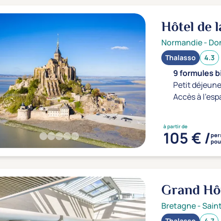
Hôtel de 
Prévithal
Normandie
-
Don
Thalasso
4.3
9 formules b
Petit déjeune
Accès à l'esp
à partir de
105 € /
per
pour
Grand Hô
Bretagne
-
Sain
Thalasso
4.7