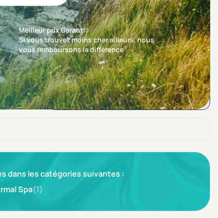
Meilleur prix Garanti :
Si vous trouvez moins cher ailleurs, nous
vous remboursons la différence
Trier par
Nos recommandations en premier
s dans les catégories suivantes :
rmal Spa
(1)