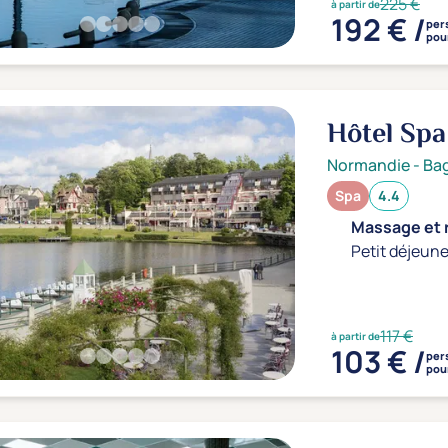
225 €
à partir de
192 € /
per
pour
Hôtel Spa
Normandie
-
Bag
Spa
4.4
Massage et r
Petit déjeune
117 €
à partir de
103 € /
per
pour