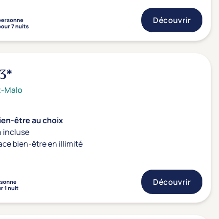
Découvrir
personne
pour 7 nuits
3*
t-Malo
ien-être au choix
 incluse
ace bien-être en illimité
Découvrir
rsonne
r 1 nuit