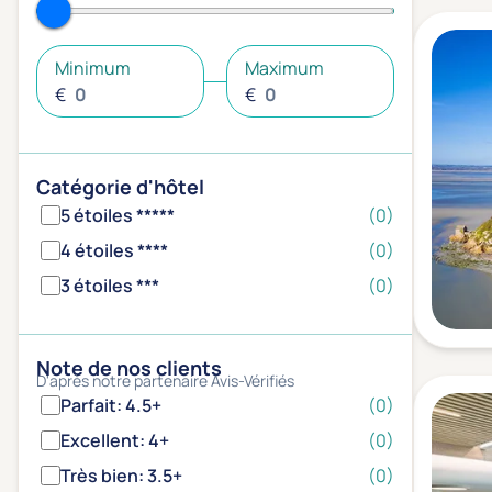
Minimum
Maximum
€
€
Catégorie d'hôtel
5 étoiles *****
(0)
4 étoiles ****
(0)
3 étoiles ***
(0)
Note de nos clients
D'après notre partenaire Avis-Vérifiés
Parfait: 4.5+
(0)
Excellent: 4+
(0)
Très bien: 3.5+
(0)