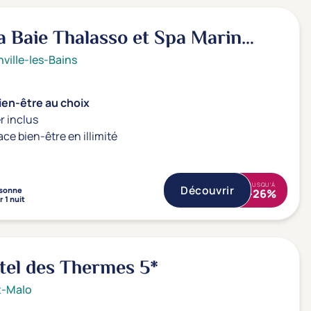
la Baie Thalasso et Spa Marin
4*
ville-les-Bains
ien-être au choix
r inclus
ace bien-être en illimité
JUSQU'À
Découvrir
sonne
-26%
 1 nuit
tel des Thermes
5*
t-Malo