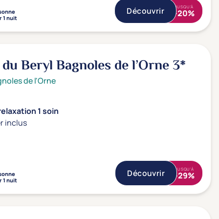
JUSQU'À
Découvrir
sonne
-20%
 1 nuit
 du Beryl Bagnoles de l’Orne
3*
noles de l'Orne
elaxation 1 soin
r inclus
JUSQU'À
Découvrir
sonne
-29%
 1 nuit