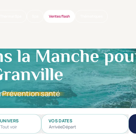
Thermal Spa
Spa
Ventes flash
Thématiques
s la Manche pou
ranville
r
Prévention santé
UNIVERS
VOS DATES
Tout voir
Arrivée
Départ