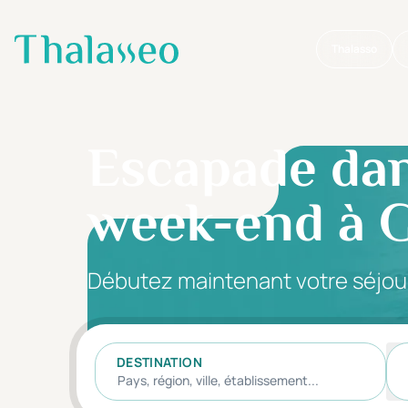
Thalasso
Aller au contenu principal
Escapade dan
week-end à G
Débutez maintenant votre séjou
DESTINATION