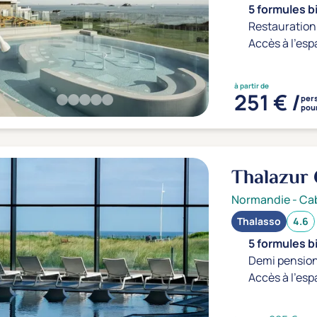
5 formules b
Restauration 
Accès à l'esp
à partir de
251 € /
per
pour
Thalazur
Normandie
-
Ca
Thalasso
4.6
5 formules b
Demi pension
Accès à l'esp