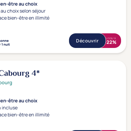
ien-être au choix
au choix selon séjour
ace bien-être en illimité
JUSQU'À
Découvrir
sonne
-22%
 1 nuit
 Cabourg
4*
bourg
ien-être au choix
 incluse
ace bien-être en illimité