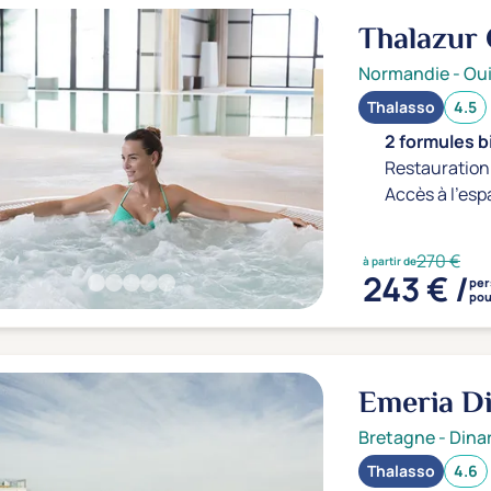
Thalazur
Normandie
-
Ou
Thalasso
4.5
2 formules b
Restauration 
Accès à l'esp
270 €
à partir de
243 € /
per
pou
Emeria Di
Bretagne
-
Dina
Thalasso
4.6