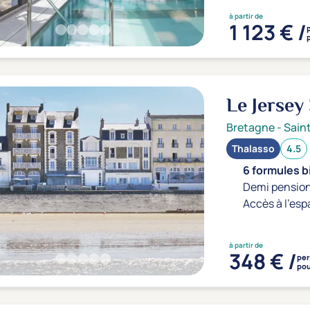
à partir de
1 123 € /
Le Jersey
Bretagne
-
Sain
Thalasso
4.5
6 formules b
Demi pension
Accès à l'esp
à partir de
348 € /
pe
pou