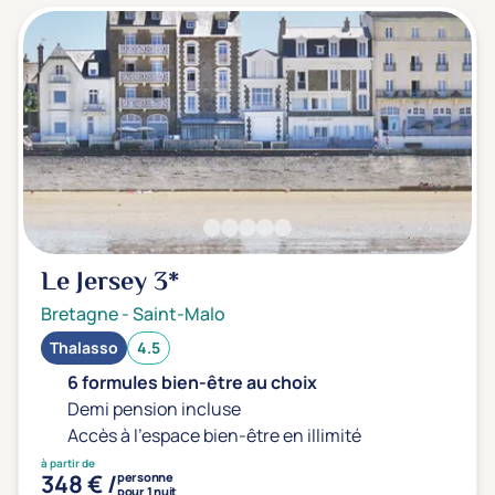
Le Jersey
3*
Bretagne
-
Saint-Malo
Thalasso
4.5
6 formules bien-être au choix
Demi pension incluse
Accès à l'espace bien-être en illimité
à partir de
348 € /
personne
pour 1 nuit