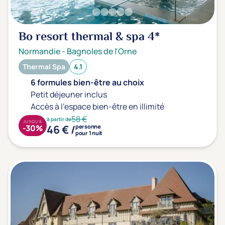
Bo resort thermal & spa
4*
Normandie
-
Bagnoles de l'Orne
Thermal Spa
4.1
6 formules bien-être au choix
Petit déjeuner inclus
Accès à l'espace bien-être en illimité
58 €
à partir de
JUSQU'À
46 € /
-30%
personne
pour 1 nuit