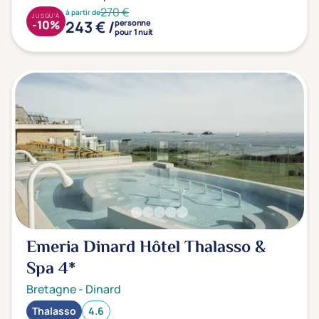
270 €
à partir de
JUSQU'À
243 € /
-10%
personne
pour 1 nuit
Emeria Dinard Hôtel Thalasso &
Spa
4*
Bretagne
-
Dinard
Thalasso
4.6