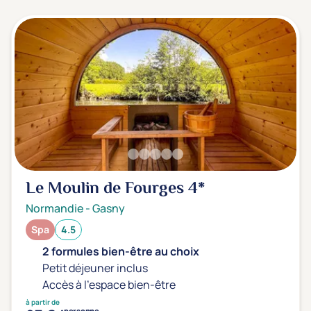
3 étoiles ***
(0)
Note de nos clients
D'après notre partenaire Avis-Vérifiés
Parfait: 4.5+
(1)
Excellent: 4+
(0)
Très bien: 3.5+
(0)
Envie de
Le Moulin de Fourges
4*
Bord de mer
(0)
Normandie
-
Gasny
Ville
(0)
Spa
4.5
Montagne
(0)
2 formules bien-être au choix
Campagne
(1)
Petit déjeuner inclus
Accès à l'espace bien-être
à partir de
personne