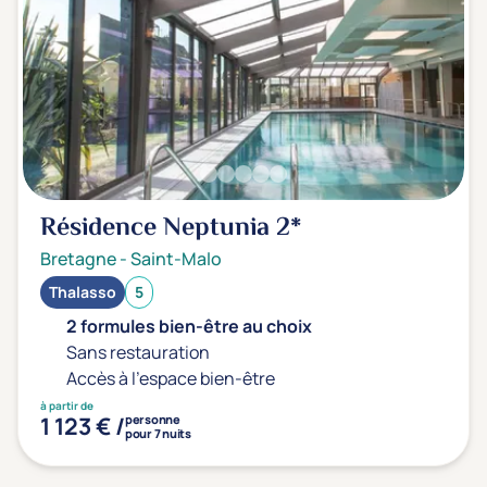
Résidence Neptunia
2*
Bretagne
-
Saint-Malo
Thalasso
5
2 formules bien-être au choix
Sans restauration
Accès à l'espace bien-être
à partir de
1 123 € /
personne
pour 7 nuits