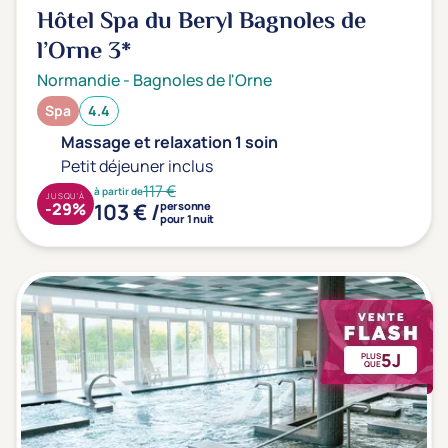
Hôtel Spa du Beryl Bagnoles de
l’Orne
3*
Normandie
-
Bagnoles de l'Orne
Spa
4.4
Massage et relaxation 1 soin
Petit déjeuner inclus
117 €
à partir de
JUSQU'À
103 € /
-29%
personne
pour 1 nuit
5J
PLUS
QUE