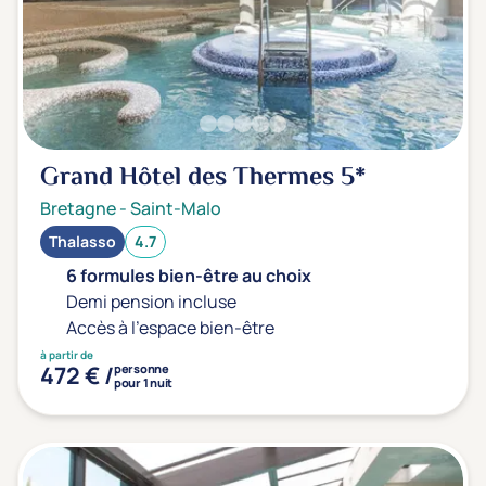
Transports & hébergement
Soins sans hébergement
(1)
Offre séjour + vol inclus
(0)
Grand Hôtel des Thermes
5*
Bretagne
-
Saint-Malo
Thalasso
4.7
6 formules bien-être au choix
Demi pension incluse
Accès à l'espace bien-être
à partir de
472 € /
personne
pour 1 nuit