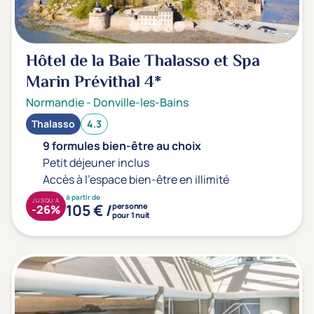
Prévention santé
(0)
Sport
(0)
Yoga
(0)
Hôtel de la Baie Thalasso et Spa
Marin Prévithal
4*
Offres spéciales
Normandie
-
Donville-les-Bains
Thalasso
4.3
Vente Flash & Promo
(0)
9 formules bien-être au choix
Offres spéciales Solo
(0)
Petit déjeuner inclus
Accès à l'espace bien-être en illimité
à partir de
JUSQU'À
105 € /
personne
Distance de chez vous
-26%
pour 1 nuit
Établissements proches de chez moi
Km