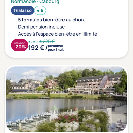
Normandie
-
Cabourg
Thalasso
4.6
5 formules bien-être au choix
Demi pension incluse
Accès à l'espace bien-être en illimité
225 €
à partir de
JUSQU'À
192 € /
-20%
personne
pour 1 nuit