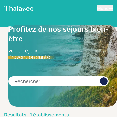
Menu
Aller au contenu principal
Filtrer les résultats
Profitez de nos séjours bien-
être
Fourchette de prix
Prix par personne
Votre séjour
Prévention santé
Minimum
Maximum
€
€
Rechercher
Catégorie d'hôtel
5 étoiles *****
(0)
4 étoiles ****
(1)
Résultats : 1 établissements