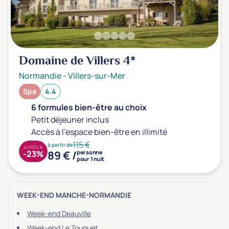
Domaine de Villers
4*
Normandie
-
Villers-sur-Mer
Spa
4.4
6 formules bien-être au choix
Petit déjeuner inclus
Accès à l'espace bien-être en illimité
115 €
à partir de
JUSQU'À
89 € /
-23%
personne
pour 1 nuit
WEEK-END MANCHE-NORMANDIE
Week-end Deauville
Week-end Le Touquet