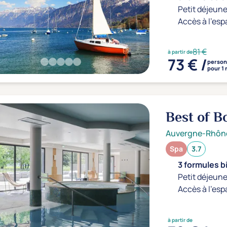
Petit déjeune
Accès à l'esp
81 €
à partir de
73 € /
perso
pour 1 
Best of B
Auvergne-Rhôn
Spa
3.7
3 formules b
Petit déjeune
Accès à l'esp
à partir de