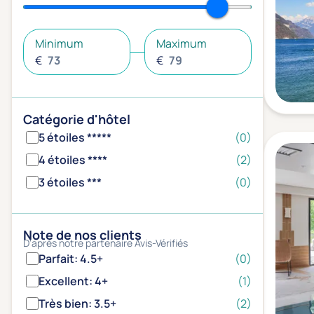
Minimum
Maximum
€
€
Catégorie d'hôtel
5 étoiles *****
(0)
4 étoiles ****
(2)
3 étoiles ***
(0)
Note de nos clients
D'après notre partenaire Avis-Vérifiés
Parfait: 4.5+
(0)
Excellent: 4+
(1)
Très bien: 3.5+
(2)