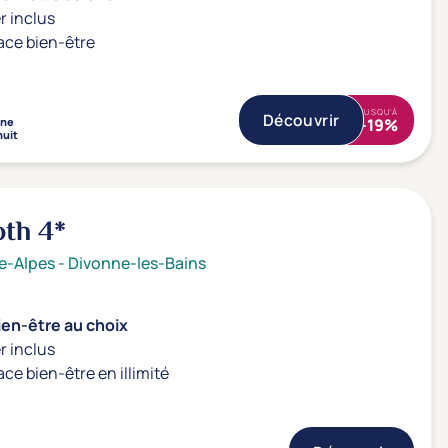
r inclus
ace bien-être
JUSQU'À
Découvrir
nne
-19%
nuit
oth
4*
e-Alpes
-
Divonne-les-Bains
ien-être au choix
r inclus
ace bien-être en illimité