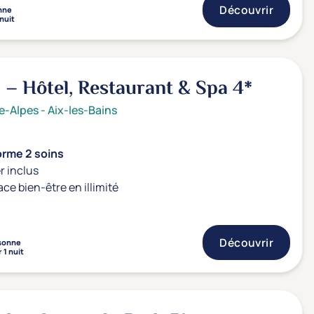
Découvrir
nne
 nuit
a – Hôtel, Restaurant & Spa
4*
e-Alpes
-
Aix-les-Bains
orme 2 soins
r inclus
ace bien-être en illimité
Découvrir
sonne
 1 nuit