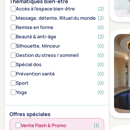
Thématiques bien-être
Accès à l'espace bien-être
(2)
Massage, détente, Rituel du monde
(2)
Remise en forme
(0)
Beauté & anti-âge
(2)
Silhouette, Minceur
(0)
Gestion du stress / sommeil
(0)
Spécial dos
(0)
Prévention santé
(0)
Sport
(0)
Yoga
(0)
Offres spéciales
Vente Flash & Promo
(1)