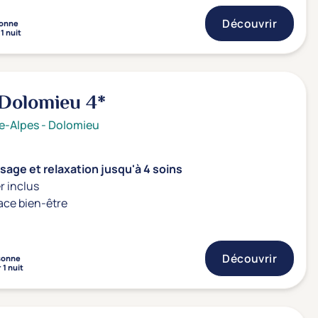
Découvrir
onne
1 nuit
Dolomieu
4*
e-Alpes
-
Dolomieu
age et relaxation jusqu'à 4 soins
r inclus
ace bien-être
Découvrir
sonne
 1 nuit