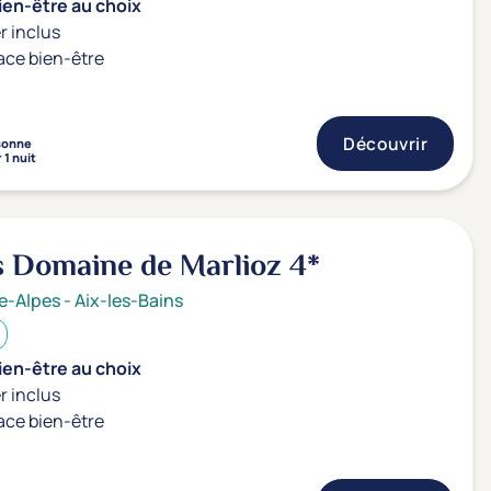
ien-être au choix
r inclus
ace bien-être
Découvrir
sonne
 1 nuit
es Domaine de Marlioz
4*
e-Alpes
-
Aix-les-Bains
ien-être au choix
r inclus
ace bien-être