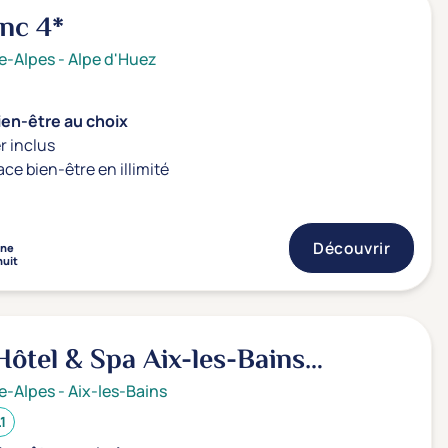
anc
4*
e-Alpes
-
Alpe d'Huez
ien-être au choix
r inclus
ace bien-être en illimité
Découvrir
nne
nuit
ôtel & Spa Aix-les-Bains
de Marlioz
4*
e-Alpes
-
Aix-les-Bains
.1