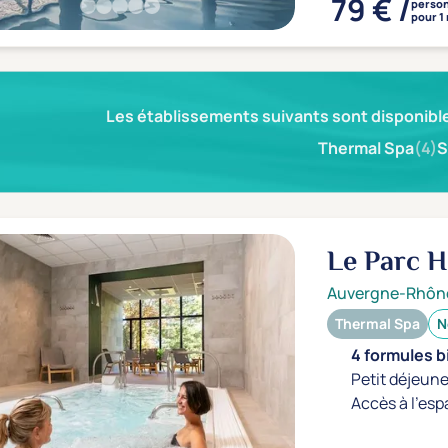
79 € /
perso
pour 1 
Les établissements suivants sont disponible
Thermal Spa
(4)
S
Le Parc H
Auvergne-Rhôn
Thermal Spa
N
4 formules b
Petit déjeune
Accès à l'esp