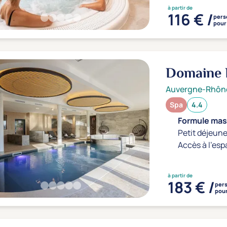
à partir de
116 € /
pers
pour 
Domaine 
Auvergne-Rhôn
Spa
4.4
Formule mass
Petit déjeune
Accès à l'esp
à partir de
183 € /
per
pour