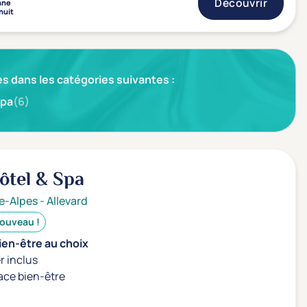
Découvrir
nne
nuit
s dans les catégories suivantes :
pa
(6)
ôtel & Spa
e-Alpes
-
Allevard
ouveau !
ien-être au choix
r inclus
ace bien-être