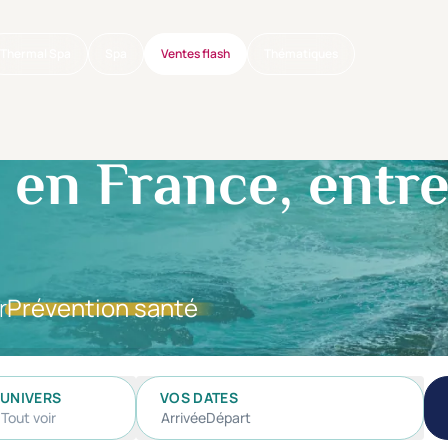
Thermal Spa
Spa
Ventes flash
Thématiques
en France, entre
r
Prévention santé
UNIVERS
VOS DATES
Tout voir
Arrivée
Départ