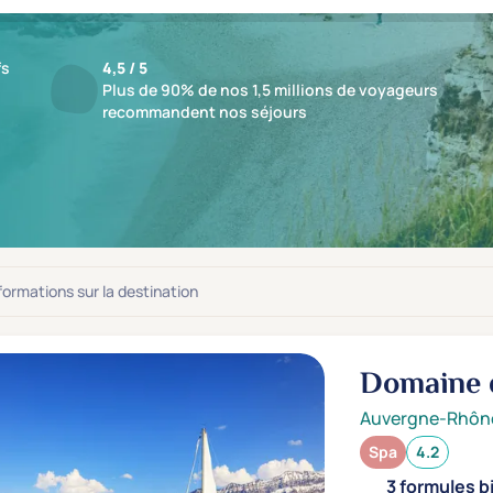
fs
4,5 / 5
Plus de 90% de nos 1,5 millions de voyageurs
recommandent nos séjours
ts : 2 établissements
jusqu'à -19%
nformations sur la destination
Domaine 
Auvergne-Rhôn
Spa
4.2
3 formules b