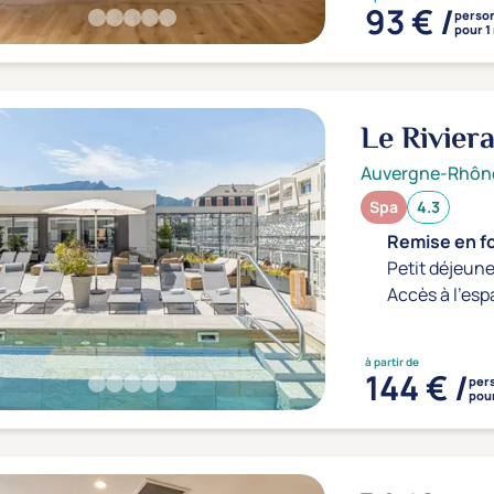
93 € /
perso
pour 1
Le Rivier
Auvergne-Rhôn
Spa
4.3
Remise en f
Petit déjeune
Accès à l'esp
à partir de
144 € /
per
pour