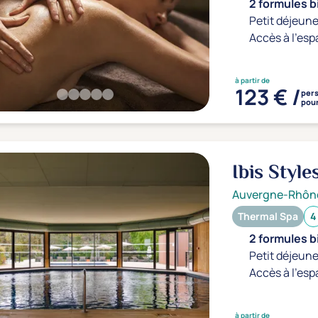
2 formules b
Petit déjeune
Accès à l'esp
à partir de
123 € /
per
pour
Ibis Styl
Auvergne-Rhôn
Thermal Spa
4
2 formules b
Petit déjeune
Accès à l'esp
à partir de