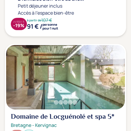
Petit déjeuner inclus
Accès à l'espace bien-être
107 €
à partir de
JUSQU'À
91 € /
-19%
personne
pour 1 nuit
Domaine de Locguénolé et spa
5*
Bretagne
-
Kervignac