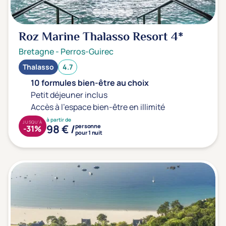
Roz Marine Thalasso Resort
4*
Bretagne
-
Perros-Guirec
Thalasso
4.7
10 formules bien-être au choix
Petit déjeuner inclus
Accès à l'espace bien-être en illimité
à partir de
JUSQU'À
98 € /
personne
-31%
pour 1 nuit