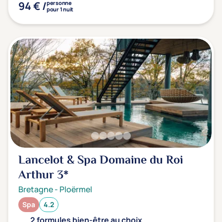
94 € /
personne
pour 1 nuit
Lancelot & Spa Domaine du Roi
Arthur
3*
Bretagne
-
Ploërmel
Spa
4.2
2 formules bien-être au choix