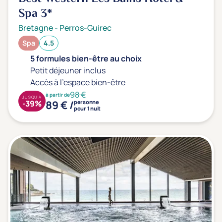
Spa
3*
Bretagne
-
Perros-Guirec
Spa
4.5
5 formules bien-être au choix
Petit déjeuner inclus
Accès à l'espace bien-être
98 €
à partir de
JUSQU'À
89 € /
-39%
personne
pour 1 nuit