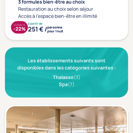
Type de séjour
3 formules bien-être au choix
Restauration au choix selon séjour
Accès à l'espace bien-être en illimité
à partir de
Thalasso
Thermal Spa
Spa
JUSQU'À
251 € /
personne
-22%
pour 1 nuit
(1)
Thématiques bien-être
Les établissements suivants sont
Accès à l'espace bien-être
(0)
disponibles dans les catégories suivantes :
Massage, détente, Rituel du monde
(1)
Thalasso
(3)
Spa
(7)
Remise en forme
(1)
Beauté & anti-âge
(0)
Silhouette, Minceur
(1)
Gestion du stress / sommeil
(0)
Spécial dos
(0)