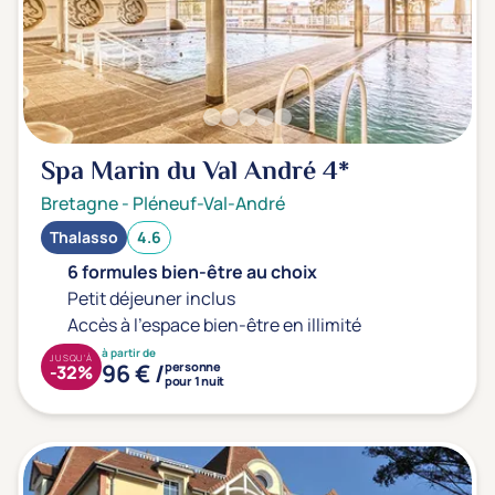
Prévention santé
(0)
Sport
(0)
Yoga
(0)
Offres spéciales
Spa Marin du Val André
4*
Vente Flash & Promo
(1)
Bretagne
-
Pléneuf-Val-André
Offres spéciales Solo
(0)
Thalasso
4.6
6 formules bien-être au choix
Petit déjeuner inclus
Accès à l'espace bien-être en illimité
Distance de chez vous
à partir de
Établissements proches de chez moi
JUSQU'À
96 € /
personne
-32%
pour 1 nuit
Km