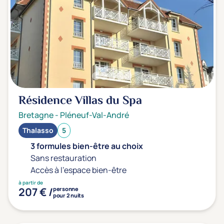
Transports & hébergement
Soins sans hébergement
(1)
Offre séjour + vol inclus
(0)
Résidence Villas du Spa
Bretagne
-
Pléneuf-Val-André
Thalasso
5
3 formules bien-être au choix
Sans restauration
Accès à l'espace bien-être
à partir de
207 € /
personne
pour 2 nuits