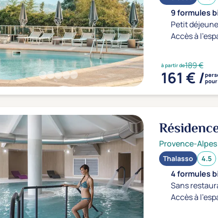
9 formules b
Petit déjeune
Accès à l'esp
189 €
à partir de
161 € /
pers
pour 
Résidence
Provence-Alpes
Thalasso
4.5
4 formules b
Sans restaur
Accès à l'esp