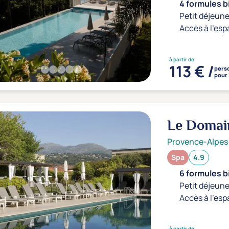
4 formules b
Petit déjeune
Accès à l'esp
à partir de
113 € /
pers
pour 
Le Domai
Provence-Alpes
Spa
4.9
6 formules b
Petit déjeune
Accès à l'esp
à partir de