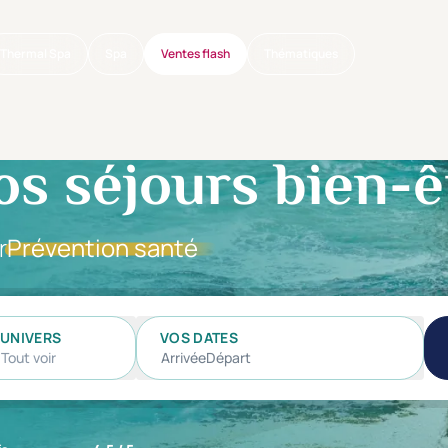
Thermal Spa
Spa
Ventes flash
Thématiques
os séjours bien-ê
r
Prévention santé
UNIVERS
VOS DATES
Tout voir
Arrivée
Départ