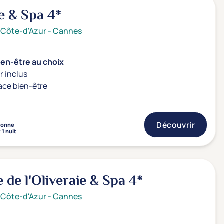
e & Spa
4*
 Côte-d'Azur
-
Cannes
ien-être au choix
r inclus
ace bien-être
Découvrir
sonne
 1 nuit
e de l'Oliveraie & Spa
4*
 Côte-d'Azur
-
Cannes