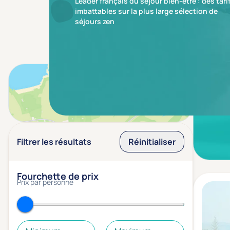
Leader français du séjour bien-être : des tari
imbattables sur la plus large sélection de
séjours zen
Aucun r
Voir sur la carte
Filtrer les résultats
Réinitialiser
Fourchette de prix
Prix par personne