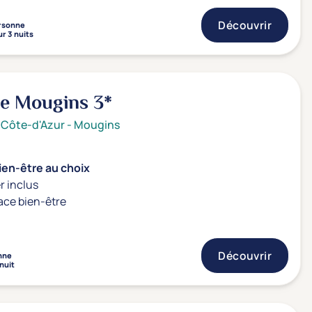
Découvrir
rsonne
r 3 nuits
de Mougins
3*
 Côte-d'Azur
-
Mougins
ien-être au choix
r inclus
ace bien-être
Découvrir
nne
 nuit