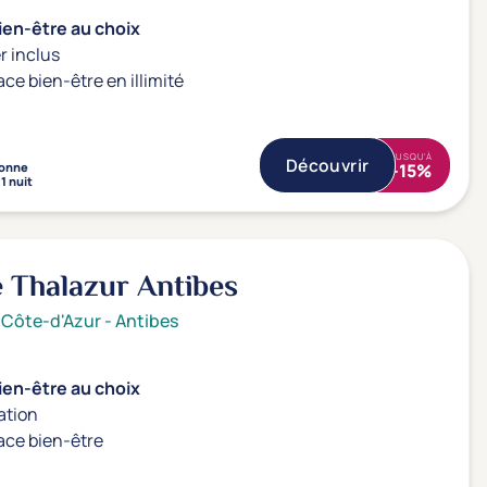
ien-être au choix
r inclus
ace bien-être en illimité
JUSQU'À
Découvrir
onne
-15%
1 nuit
 Thalazur Antibes
 Côte-d'Azur
-
Antibes
ien-être au choix
ation
ace bien-être