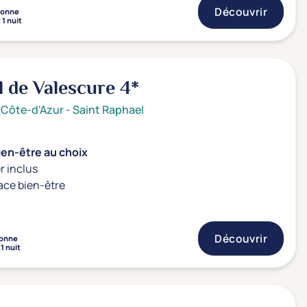
Découvrir
sonne
 1 nuit
l de Valescure
4*
 Côte-d'Azur
-
Saint Raphael
ien-être au choix
r inclus
ace bien-être
Découvrir
onne
1 nuit