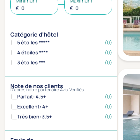
Minimum
Maximum
€
€
Catégorie d'hôtel
5 étoiles *****
(0)
4 étoiles ****
(0)
3 étoiles ***
(0)
Note de nos clients
D'après notre partenaire Avis-Vérifiés
Parfait: 4.5+
(0)
Excellent: 4+
(0)
Très bien: 3.5+
(0)