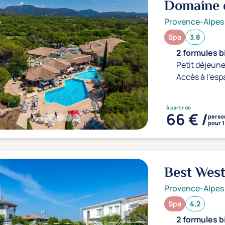
Domaine d
Provence-Alpes
Spa
3.8
2 formules b
Petit déjeune
Accès à l'esp
à partir de
66 € /
perso
pour 1
Best West
Provence-Alpes
Spa
4.2
2 formules b