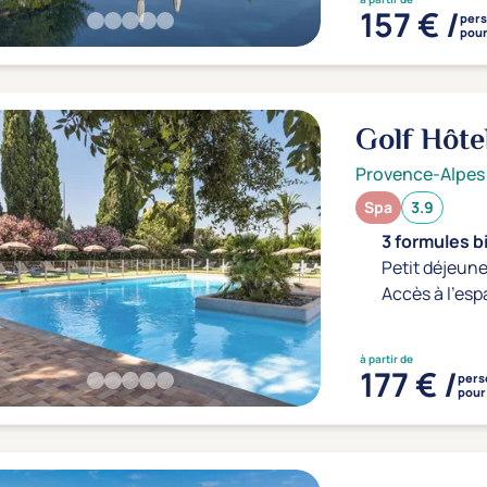
157 € /
per
pour
Golf Hôte
Provence-Alpes
Spa
3.9
3 formules b
Petit déjeune
Accès à l'esp
à partir de
177 € /
pers
pour 