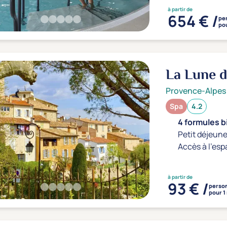
à partir de
654 € /
pe
pou
La Lune 
Provence-Alpes
Spa
4.2
4 formules b
Petit déjeune
Accès à l'esp
à partir de
93 € /
perso
pour 1