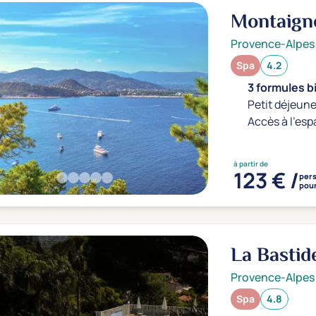
Montaign
Provence-Alpes
Spa
4.2
3 formules b
Petit déjeune
Accès à l'esp
à partir de
123 € /
per
pour
La Bastid
Provence-Alpes
Spa
4.8