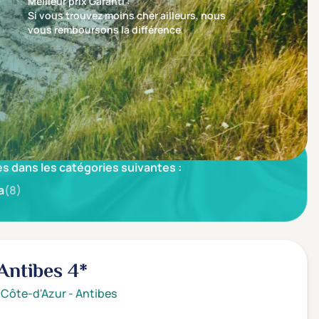
Meilleur prix Garanti :
Si vous trouvez moins cher ailleurs, nous
vous remboursons la différence
Trier par
Nos recommandations en premier
s dans les catégories suivantes :
a
(8)
 Antibes
4*
 Côte-d'Azur
-
Antibes