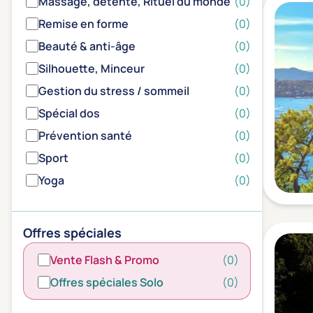
Massage, détente, Rituel du monde
(0)
Remise en forme
(0)
Beauté & anti-âge
(0)
Silhouette, Minceur
(0)
Gestion du stress / sommeil
(0)
Spécial dos
(0)
Prévention santé
(0)
Sport
(0)
Yoga
(0)
Offres spéciales
Vente Flash & Promo
(0)
Offres spéciales Solo
(0)