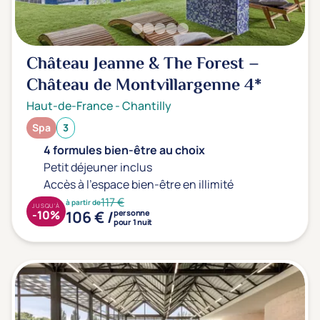
Château Jeanne & The Forest –
Château de Montvillargenne
4*
Haut-de-France
-
Chantilly
Spa
3
4 formules bien-être au choix
Petit déjeuner inclus
Accès à l'espace bien-être en illimité
117 €
à partir de
JUSQU'À
106 € /
-10%
personne
pour 1 nuit