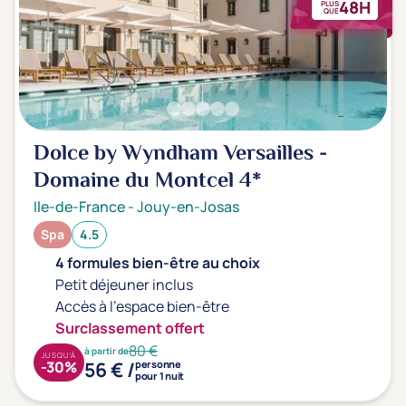
48H
PLUS
QUE
Dolce by Wyndham Versailles -
Domaine du Montcel
4*
Ile-de-France
-
Jouy-en-Josas
Spa
4.5
4 formules bien-être au choix
Petit déjeuner inclus
Accès à l'espace bien-être
Surclassement offert
80 €
à partir de
JUSQU'À
56 € /
-30%
personne
pour 1 nuit