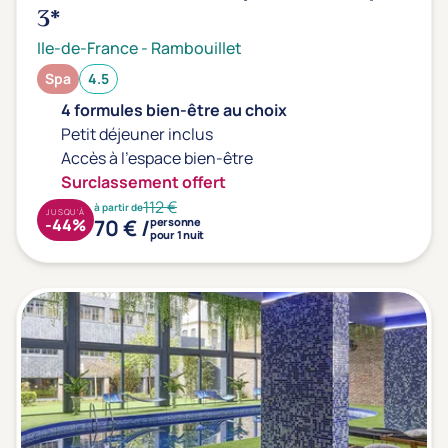
3*
Ile-de-France
-
Rambouillet
Spa
4.5
4 formules bien-être au choix
Petit déjeuner inclus
Accès à l'espace bien-être
Surclassement offert
112 €
à partir de
JUSQU'À
70 € /
-44%
personne
pour 1 nuit