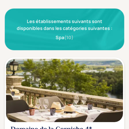
3 étoiles ***
(0)
Les établissements suivants sont
Note de nos clients
D'après notre partenaire Avis-Vérifiés
disponibles dans les catégories suivantes :
Parfait: 4.5+
(0)
Spa
(10)
Excellent: 4+
(0)
Très bien: 3.5+
(0)
Envie de
Bord de mer
(0)
Ville
(0)
Montagne
(0)
Campagne
(0)