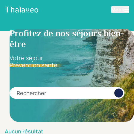
Menu
Aller au contenu principal
Filtrer les résultats
Profitez de nos séjours bien-
être
Fourchette de prix
Prix par personne
Votre séjour
Prévention santé
Minimum
Maximum
€
€
Rechercher
Catégorie d'hôtel
5 étoiles *****
(0)
4 étoiles ****
(0)
Aucun résultat