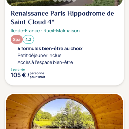
Sport
(0)
Renaissance Paris Hippodrome de
Yoga
(0)
Saint Cloud
4*
Ile-de-France
-
Rueil-Malmaison
Offres spéciales
Spa
4.3
Vente Flash & Promo
(0)
4 formules bien-être au choix
Offres spéciales Solo
(0)
Petit déjeuner inclus
Accès à l'espace bien-être
à partir de
105 € /
personne
pour 1 nuit
Distance de chez vous
Établissements proches de chez moi
Km