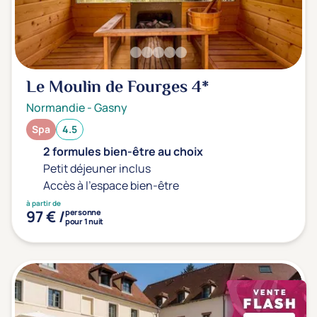
Transports & hébergement
Soins sans hébergement
(0)
Offre séjour + vol inclus
(0)
Le Moulin de Fourges
4*
Normandie
-
Gasny
Spa
4.5
2 formules bien-être au choix
Petit déjeuner inclus
Accès à l'espace bien-être
à partir de
97 € /
personne
pour 1 nuit