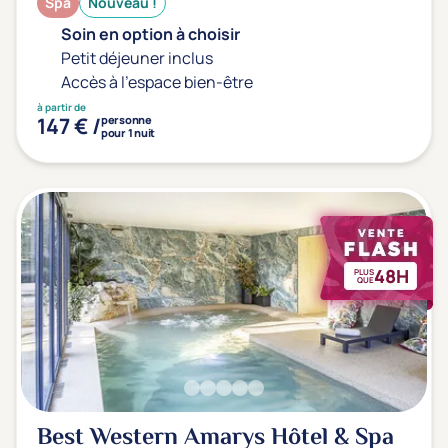
Spa
Nouveau !
Soin en option à choisir
Petit déjeuner inclus
Accès à l'espace bien-être
à partir de
147 € /
personne
pour 1 nuit
48H
PLUS
QUE
Best Western Amarys Hôtel & Spa