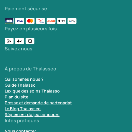
Paiement sécurisé
Transports & hébergement
Soins sans hébergement
(0)
Offre séjour + vol inclus
(1)
Payez en plusieurs fois
Suivez nous
À propos de Thalasseo
Qui sommes nous ?
Guide Thalasso
Lexique des soins Thalasso
Plan du site
Presse et demande de partenariat
Le Blog Thalasseo
Règlement du jeu concours
Infos pratiques
Nous contacter