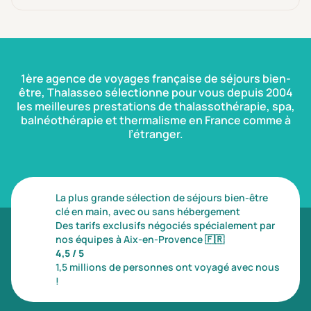
Prévention santé
(0)
Sport
(0)
Yoga
(0)
1ère agence de voyages française de séjours bien-
être, Thalasseo sélectionne pour vous depuis 2004
Offres spéciales
les meilleures prestations de thalassothérapie, spa,
balnéothérapie et thermalisme en France comme à
Vente Flash & Promo
(1)
l’étranger.
Offres spéciales Solo
(0)
La plus grande sélection de séjours bien-être
Distance de chez vous
clé en main, avec ou sans hébergement
Établissements proches de chez moi
Des tarifs exclusifs négociés spécialement par
nos équipes à Aix-en-Provence
🇫🇷
4,5 / 5
Km
1,5 millions de personnes ont voyagé avec nous
!