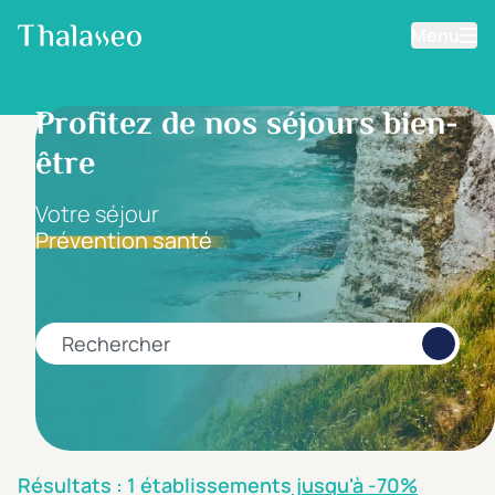
Menu
Aller au contenu principal
Filtrer les résultats
Profitez de nos séjours bien-
être
Fourchette de prix
Prix par personne
Votre séjour
Prévention santé
Minimum
Maximum
€
€
Rechercher
Catégorie d'hôtel
5 étoiles *****
(1)
4 étoiles ****
(0)
Résultats : 1 établissements
jusqu'à -70%