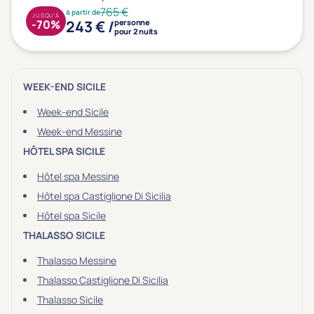
Type de séjour
765 €
à partir de
JUSQU'À
243 € /
-70%
personne
pour 2 nuits
Thalasso
Thermal Spa
Spa
(1)
WEEK-END SICILE
Week-end Sicile
Week-end Messine
Thématiques bien-être
HÔTEL SPA SICILE
Accès à l'espace bien-être
(1)
Hôtel spa Messine
Massage, détente, Rituel du monde
(1)
Hôtel spa Castiglione Di Sicilia
Remise en forme
(0)
Hôtel spa Sicile
Beauté & anti-âge
(0)
THALASSO SICILE
Silhouette, Minceur
(0)
Thalasso Messine
Gestion du stress / sommeil
(0)
Thalasso Castiglione Di Sicilia
Spécial dos
(0)
Thalasso Sicile