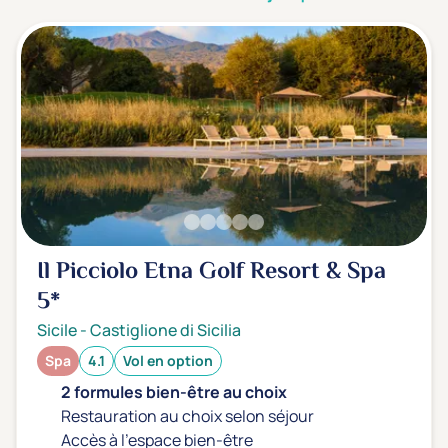
3 étoiles ***
(0)
Note de nos clients
D'après notre partenaire Avis-Vérifiés
Parfait: 4.5+
(0)
Excellent: 4+
(1)
Très bien: 3.5+
(0)
Envie de
Il Picciolo Etna Golf Resort & Spa
Bord de mer
(0)
5*
Ville
(0)
Sicile
-
Castiglione di Sicilia
Montagne
(0)
Spa
4.1
Vol en option
Campagne
(1)
2 formules bien-être au choix
Restauration au choix selon séjour
Accès à l'espace bien-être