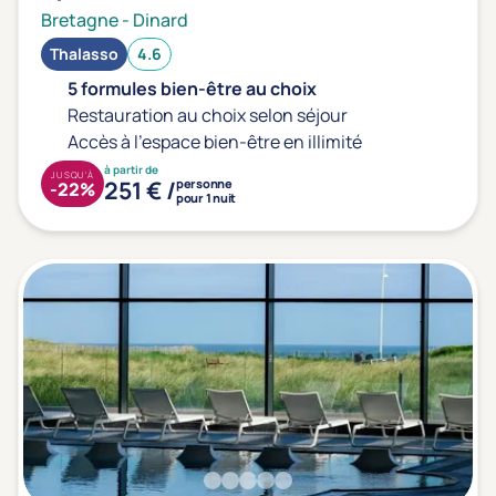
Bretagne
-
Dinard
Thalasso
4.6
5 formules bien-être au choix
Restauration au choix selon séjour
Accès à l'espace bien-être en illimité
à partir de
JUSQU'À
251 € /
personne
-22%
pour 1 nuit