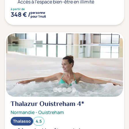
Accès à l'espace bien-être en illimité
à partir de
348 € /
personne
pour 1 nuit
Thalazur Ouistreham
4*
Normandie
-
Ouistreham
Thalasso
4.5