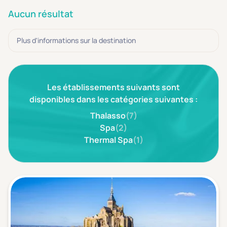
3 étoiles ***
(0)
Aucun résultat
Note de nos clients
Plus d'informations sur la destination
D'après notre partenaire Avis-Vérifiés
Parfait: 4.5+
(0)
Excellent: 4+
(0)
Les établissements suivants sont
Très bien: 3.5+
(0)
disponibles dans les catégories suivantes :
Thalasso
(7)
Spa
(2)
Envie de
Thermal Spa
(1)
Bord de mer
(0)
Ville
(0)
Montagne
(0)
Campagne
(0)