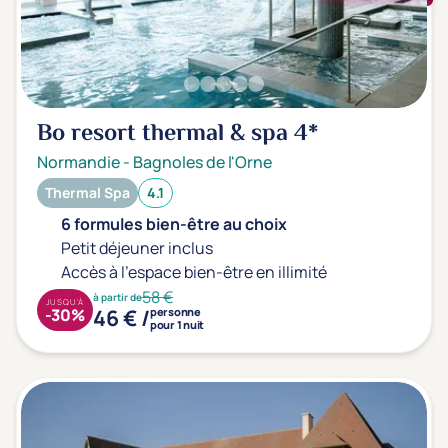
Bo resort thermal & spa
4*
Normandie
-
Bagnoles de l'Orne
Thermal Spa
4.1
6 formules bien-être au choix
Petit déjeuner inclus
Accès à l'espace bien-être en illimité
58 €
à partir de
JUSQU'À
46 € /
-30%
personne
pour 1 nuit