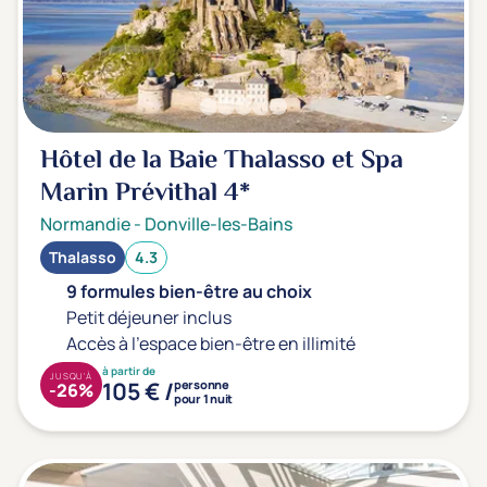
Type de séjour
Thalasso
Thermal Spa
Spa
Hôtel de la Baie Thalasso et Spa
Marin Prévithal
4*
Thématiques bien-être
Accès à l'espace bien-être
(0)
Normandie
-
Donville-les-Bains
Massage, détente, Rituel du monde
(0)
Thalasso
4.3
Remise en forme
(0)
9 formules bien-être au choix
Petit déjeuner inclus
Beauté & anti-âge
(0)
Accès à l'espace bien-être en illimité
Silhouette, Minceur
(0)
à partir de
JUSQU'À
105 € /
personne
-26%
Gestion du stress / sommeil
(0)
pour 1 nuit
Spécial dos
(0)
Prévention santé
(0)