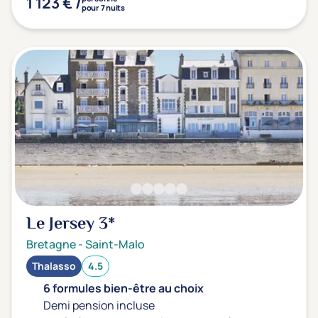
1 123 € /
pour 7 nuits
Le Jersey
3*
Bretagne
-
Saint-Malo
Thalasso
4.5
6 formules bien-être au choix
Demi pension incluse