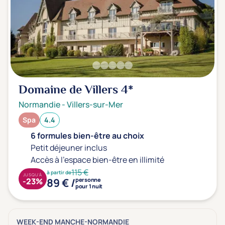
Domaine de Villers
4*
Normandie
-
Villers-sur-Mer
Spa
4.4
6 formules bien-être au choix
Petit déjeuner inclus
Accès à l'espace bien-être en illimité
115 €
à partir de
JUSQU'À
89 € /
-23%
personne
pour 1 nuit
WEEK-END MANCHE-NORMANDIE