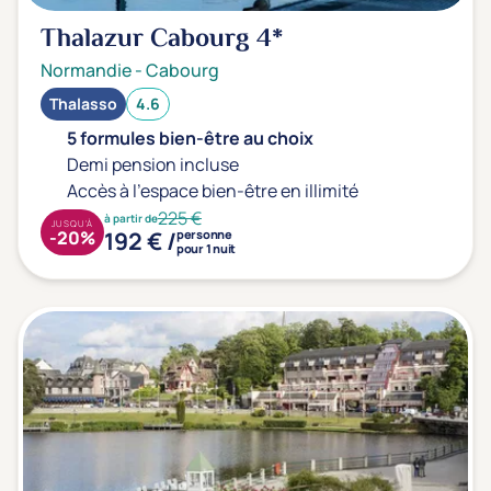
Thalazur Cabourg
4*
Normandie
-
Cabourg
Thalasso
4.6
5 formules bien-être au choix
Demi pension incluse
Accès à l'espace bien-être en illimité
225 €
à partir de
JUSQU'À
192 € /
-20%
personne
pour 1 nuit