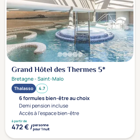
Sport
(0)
Yoga
(0)
Offres spéciales
Vente Flash & Promo
(0)
Offres spéciales Solo
(0)
Grand Hôtel des Thermes
5*
Bretagne
-
Saint-Malo
Distance de chez vous
Thalasso
4.7
Établissements proches de chez moi
6 formules bien-être au choix
Demi pension incluse
Km
Accès à l'espace bien-être
à partir de
472 € /
personne
pour 1 nuit