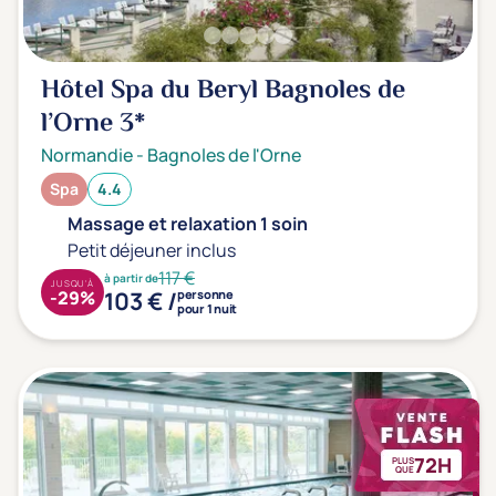
Hôtel Spa du Beryl Bagnoles de
l’Orne
3*
Normandie
-
Bagnoles de l'Orne
Spa
4.4
Massage et relaxation 1 soin
Petit déjeuner inclus
117 €
à partir de
JUSQU'À
103 € /
-29%
personne
pour 1 nuit
72H
PLUS
QUE