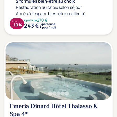
2 formules bien-être au choix
Restauration au choix selon séjour
Accès à l'espace bien-être en illimité
270 €
à partir de
JUSQU'À
243 € /
-10%
personne
pour 1 nuit
Emeria Dinard Hôtel Thalasso &
Spa
4*