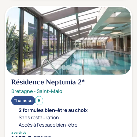
Transports & hébergement
Soins sans hébergement
(0)
Offre séjour + vol inclus
(0)
Résidence Neptunia
2*
Bretagne
-
Saint-Malo
Thalasso
5
2 formules bien-être au choix
Sans restauration
Accès à l'espace bien-être
à partir de
personne