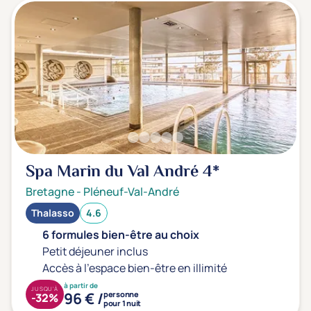
Spa Marin du Val André
4*
Bretagne
-
Pléneuf-Val-André
Thalasso
4.6
6 formules bien-être au choix
Petit déjeuner inclus
Accès à l'espace bien-être en illimité
à partir de
JUSQU'À
96 € /
personne
-32%
pour 1 nuit