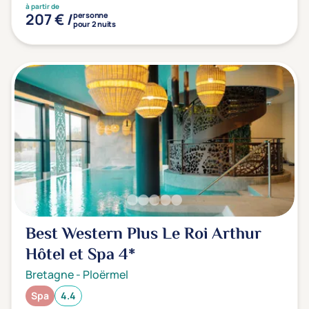
à partir de
207 € /
personne
pour 2 nuits
Best Western Plus Le Roi Arthur
Hôtel et Spa
4*
Bretagne
-
Ploërmel
Spa
4.4