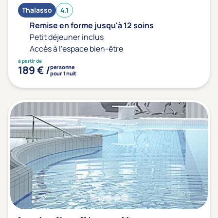
Prévention santé
(0)
Thalasso
4.1
Sport
(0)
Remise en forme jusqu'à 12 soins
Yoga
(0)
Petit déjeuner inclus
Accès à l'espace bien-être
à partir de
Offres spéciales
189 € /
personne
pour 1 nuit
Vente Flash & Promo
(1)
Offres spéciales Solo
(0)
Distance de chez vous
Établissements proches de chez moi
Km