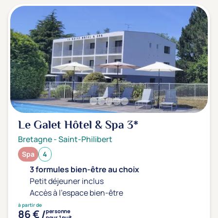
Le Galet Hôtel & Spa
3*
Bretagne
-
Saint-Philibert
Spa
4
3 formules bien-être au choix
Petit déjeuner inclus
Accès à l'espace bien-être
à partir de
86 € /
personne
pour 1 nuit