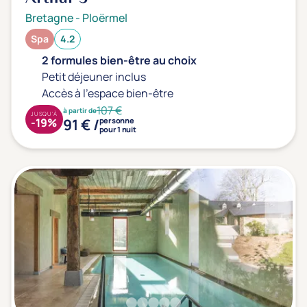
Bretagne
-
Ploërmel
Spa
4.2
2 formules bien-être au choix
Petit déjeuner inclus
Accès à l'espace bien-être
107 €
à partir de
JUSQU'À
91 € /
-19%
personne
pour 1 nuit