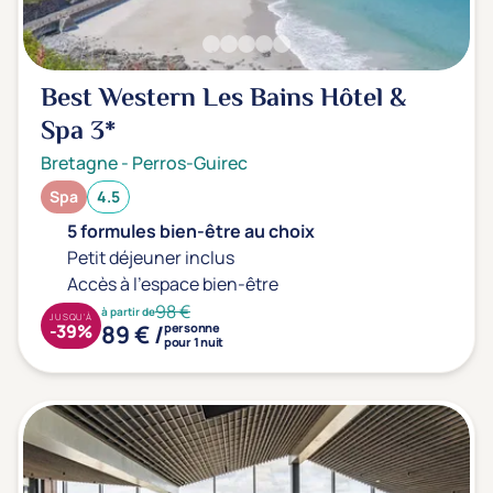
Best Western Les Bains Hôtel &
Spa
3*
Bretagne
-
Perros-Guirec
Spa
4.5
5 formules bien-être au choix
Petit déjeuner inclus
Accès à l'espace bien-être
98 €
à partir de
JUSQU'À
89 € /
-39%
personne
pour 1 nuit