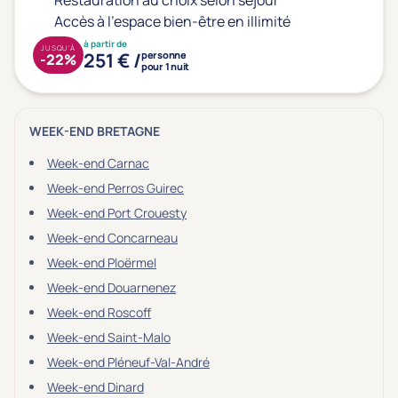
Restauration au choix selon séjour
Accès à l'espace bien-être en illimité
à partir de
JUSQU'À
251 € /
personne
-22%
pour 1 nuit
WEEK-END BRETAGNE
Week-end Carnac
Week-end Perros Guirec
Week-end Port Crouesty
Week-end Concarneau
Week-end Ploërmel
Week-end Douarnenez
Week-end Roscoff
Week-end Saint-Malo
Week-end Pléneuf-Val-André
Week-end Dinard