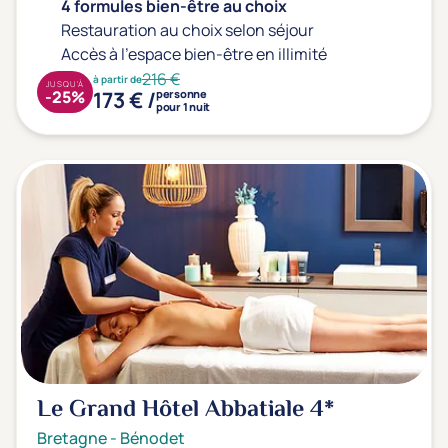
Type de séjour
4 formules bien-être au choix
Restauration au choix selon séjour
Accès à l'espace bien-être en illimité
216 €
à partir de
Thalasso
Thermal Spa
Spa
JUSQU'À
173 € /
-25%
personne
pour 1 nuit
(3)
Thématiques bien-être
Accès à l'espace bien-être
(0)
Massage, détente, Rituel du monde
(1)
Remise en forme
(3)
Beauté & anti-âge
(0)
Silhouette, Minceur
(1)
Gestion du stress / sommeil
(1)
Le Grand Hôtel Abbatiale
4*
Spécial dos
(0)
Bretagne
-
Bénodet