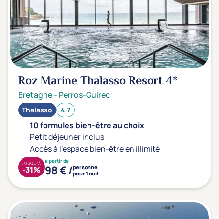
Roz Marine Thalasso Resort
4*
Bretagne
-
Perros-Guirec
Thalasso
4.7
10 formules bien-être au choix
Petit déjeuner inclus
Accès à l'espace bien-être en illimité
à partir de
JUSQU'À
98 € /
personne
-31%
pour 1 nuit