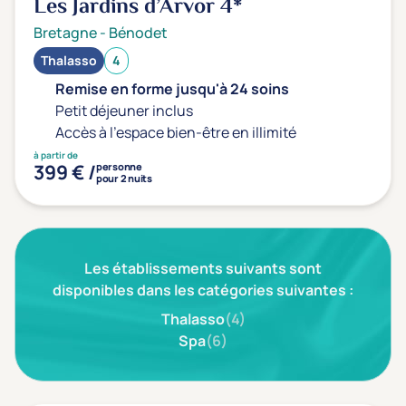
Les Jardins d’Arvor
4*
Transports & hébergement
Bretagne
-
Bénodet
Soins sans hébergement
(1)
Thalasso
4
Offre séjour + vol inclus
(0)
Remise en forme jusqu'à 24 soins
Petit déjeuner inclus
Accès à l'espace bien-être en illimité
à partir de
399 € /
personne
pour 2 nuits
Les établissements suivants sont
disponibles dans les catégories suivantes :
Thalasso
(4)
Spa
(6)