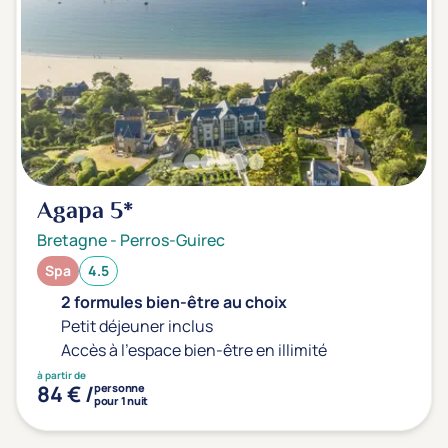
Agapa
5*
Bretagne
-
Perros-Guirec
Spa
4.5
2 formules bien-être au choix
Petit déjeuner inclus
Accès à l'espace bien-être en illimité
à partir de
84 € /
personne
pour 1 nuit