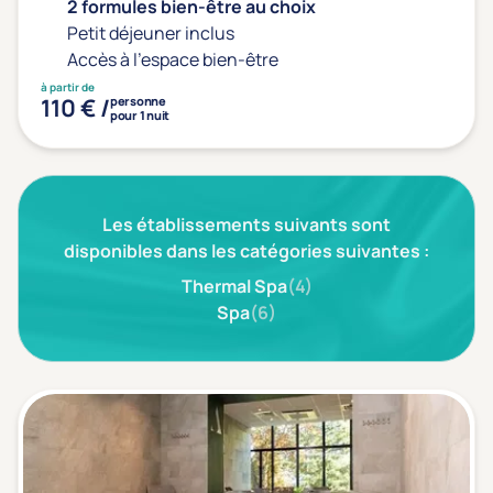
Type de séjour
2 formules bien-être au choix
Petit déjeuner inclus
Accès à l'espace bien-être
à partir de
Thalasso
Thermal Spa
Spa
110 € /
personne
pour 1 nuit
(1)
Thématiques bien-être
Les établissements suivants sont
Accès à l'espace bien-être
(1)
disponibles dans les catégories suivantes :
Massage, détente, Rituel du monde
(1)
Thermal Spa
(4)
Spa
(6)
Remise en forme
(0)
Beauté & anti-âge
(0)
Silhouette, Minceur
(0)
Gestion du stress / sommeil
(0)
Spécial dos
(0)