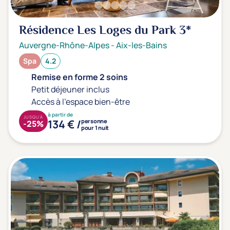
Résidence Les Loges du Park
3*
Auvergne-Rhône-Alpes
-
Aix-les-Bains
Spa
4.2
Remise en forme 2 soins
Petit déjeuner inclus
Accès à l'espace bien-être
à partir de
JUSQU'À
134 € /
personne
-25%
pour 1 nuit