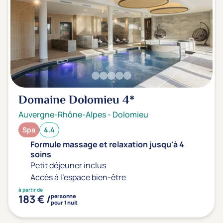
Transports & hébergement
Soins sans hébergement
(0)
Offre séjour + vol inclus
(0)
Domaine Dolomieu
4*
Auvergne-Rhône-Alpes
-
Dolomieu
Spa
4.4
Formule massage et relaxation jusqu'à 4
soins
Petit déjeuner inclus
Accès à l'espace bien-être
à partir de
183 € /
personne
pour 1 nuit