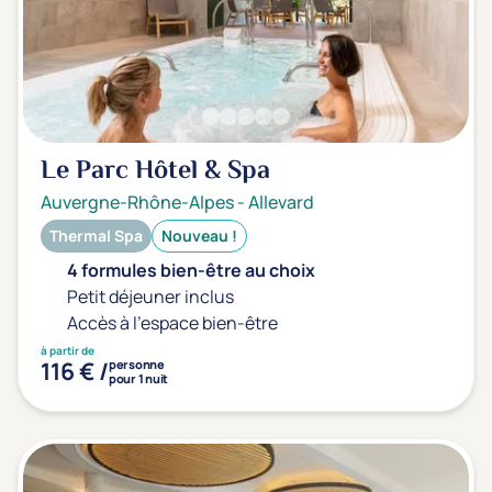
Prévention santé
(0)
Sport
(0)
Yoga
(0)
Offres spéciales
Le Parc Hôtel & Spa
Vente Flash & Promo
(0)
Auvergne-Rhône-Alpes
-
Allevard
Offres spéciales Solo
(0)
Thermal Spa
Nouveau !
4 formules bien-être au choix
Petit déjeuner inclus
Accès à l'espace bien-être
Distance de chez vous
à partir de
Établissements proches de chez moi
116 € /
personne
pour 1 nuit
Km