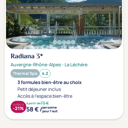
Radiana
3*
Auvergne-Rhône-Alpes
-
La Léchère
Thermal Spa
4.2
3 formules bien-être au choix
Petit déjeuner inclus
Accès à l'espace bien-être
73 €
à partir de
JUSQU'À
58 € /
-21%
personne
pour 1 nuit