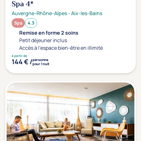
Spa
4*
Auvergne-Rhône-Alpes
-
Aix-les-Bains
Spa
4.3
Remise en forme 2 soins
Petit déjeuner inclus
Accès à l'espace bien-être en illimité
à partir de
144 € /
personne
pour 1 nuit