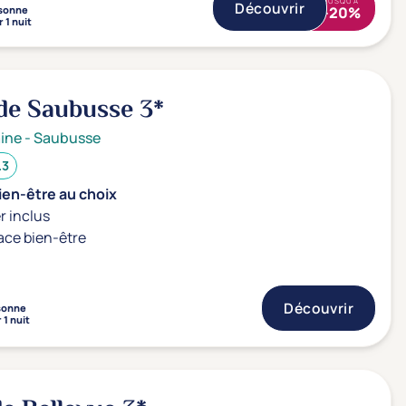
JUSQU'À
Découvrir
sonne
-20%
 1 nuit
de Saubusse
3*
ine
-
Saubusse
.3
ien-être au choix
r inclus
ace bien-être
Découvrir
sonne
 1 nuit