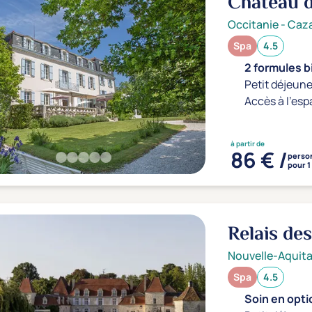
Château 
Occitanie
-
Caz
Spa
4.5
2 formules b
Petit déjeune
Accès à l'esp
à partir de
86 € /
perso
pour 1
Relais de
Nouvelle-Aquita
Spa
4.5
Soin en optio