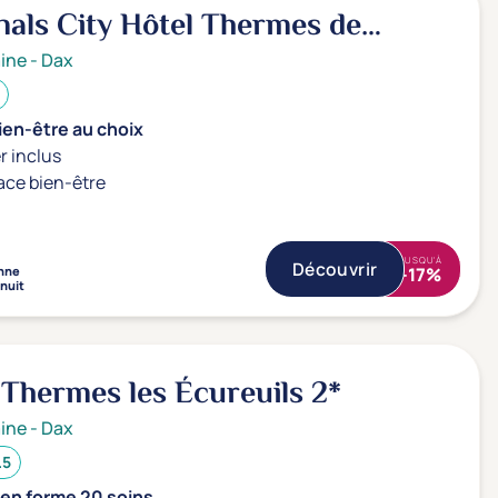
nals City Hôtel Thermes de
3*
ine
-
Dax
ien-être au choix
r inclus
ace bien-être
JUSQU'À
Découvrir
nne
-17%
 nuit
 Thermes les Écureuils
2*
ine
-
Dax
.5
 en forme 20 soins