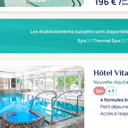
196 € /
pour
Les établissements suivants sont disponible
Spa
(5)
Thermal Spa
(2)
Hôtel Vit
Nouvelle-Aquita
Spa
4.3
4 formules b
Petit déjeune
Accès à l'esp