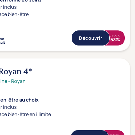
r inclus
ace bien-être
JUSQU'À
Découvrir
ne
-53%
nuit
 Royan
4*
ine
-
Royan
ien-être au choix
r inclus
ace bien-être en illimité