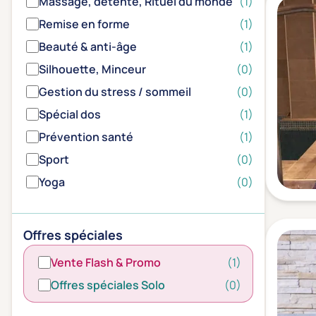
Massage, détente, Rituel du monde
(1)
Remise en forme
(1)
Beauté & anti-âge
(1)
Silhouette, Minceur
(0)
Gestion du stress / sommeil
(0)
Spécial dos
(1)
Prévention santé
(1)
Sport
(0)
Yoga
(0)
Offres spéciales
Vente Flash & Promo
(1)
Offres spéciales Solo
(0)