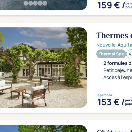
159 € /
per
pour
Thermes 
Nouvelle-Aquita
Thermal Spa
4
2 formules b
Petit déjeune
Accès à l'esp
à partir de
153 € /
per
pour