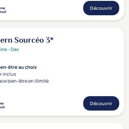
Découvrir
nne
 nuit
tern Sourcéo
3*
ine
-
Dax
ien-être au choix
r inclus
ace bien-être en illimité
Découvrir
ne
nuit