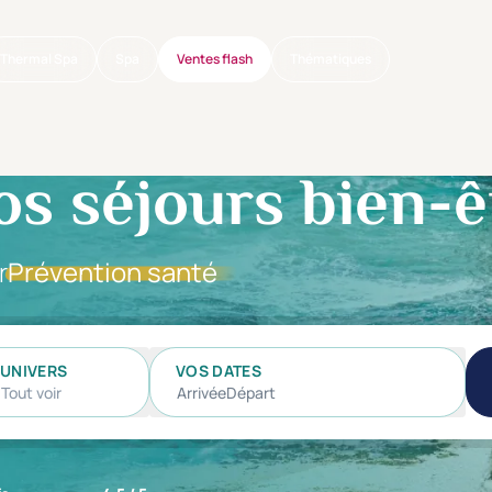
Thermal Spa
Spa
Ventes flash
Thématiques
os séjours bien-ê
r
Prévention santé
UNIVERS
VOS DATES
Tout voir
Arrivée
Départ