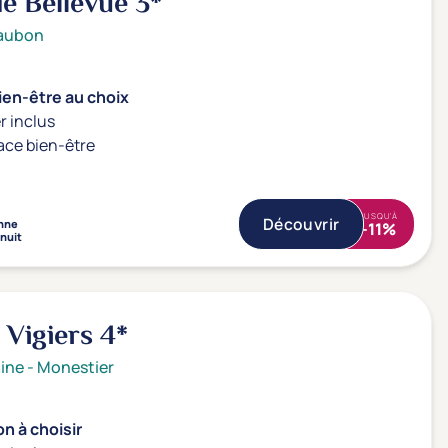
de Bellevue
3*
aubon
ien-être au choix
r inclus
ace bien-être
JUSQU'À
Découvrir
nne
-11%
 nuit
s Vigiers
4*
ine
-
Monestier
n à choisir