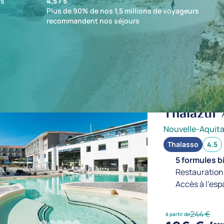
fs
4,5 / 5
Plus de 90% de nos 1,5 millions de voyageurs
recommandent nos séjours
ts : 1 établissements
jusqu'à -20%
Thalazur
Nouvelle-Aquita
Thalasso
4.5
5 formules b
Restauration 
Accès à l'esp
244 €
à partir de
per