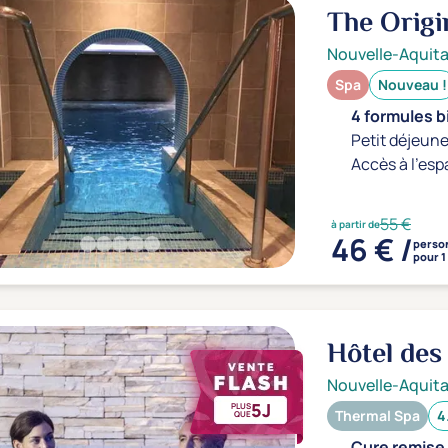
The Origi
l'Avenue
Nouvelle-Aquita
Spa
Nouveau !
4 formules b
Petit déjeune
Accès à l'esp
55 €
à partir de
46 € /
perso
pour 1
Hôtel des
Nouvelle-Aquita
5J
PLUS
Thermal Spa
4
QUE
Cure remise