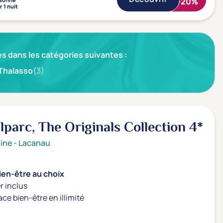
-20%
 1 nuit
s dans les catégories suivantes :
Thalasso
(3)
alparc, The Originals Collection
4*
ine
-
Lacanau
ien-être au choix
r inclus
ace bien-être en illimité