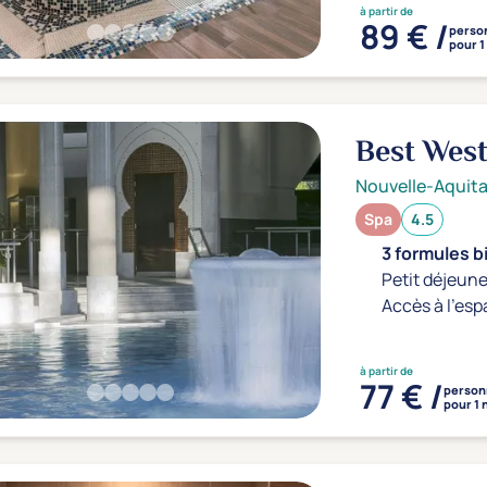
à partir de
89 € /
perso
pour 1
Best Wes
Nouvelle-Aquita
Spa
4.5
3 formules b
Petit déjeune
Accès à l'esp
à partir de
77 € /
person
pour 1 