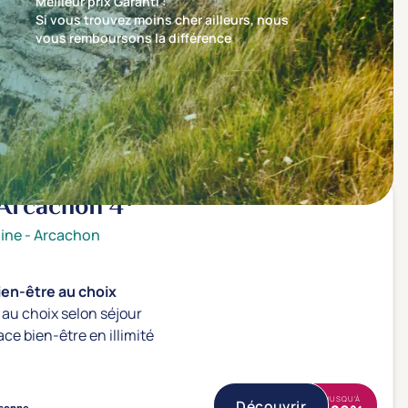
Meilleur prix Garanti :
Si vous trouvez moins cher ailleurs, nous
vous remboursons la différence
Trier par
Nos recommandations en premier
 Arcachon
4*
ine
-
Arcachon
ien-être au choix
au choix selon séjour
ace bien-être en illimité
JUSQU'À
Découvrir
sonne