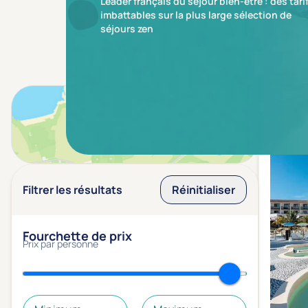
Leader français du séjour bien-être : des tari
imbattables sur la plus large sélection de
séjours zen
Résulta
Voir sur la carte
Filtrer les résultats
Réinitialiser
Fourchette de prix
Prix par personne