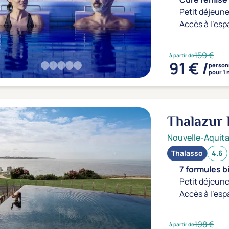
Petit déjeune
Accès à l'esp
159 €
à partir de
91 € /
person
pour 1 
Thalazur
Nouvelle-Aquita
Thalasso
4.6
7 formules b
Petit déjeune
Accès à l'esp
198 €
à partir de