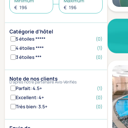
Minimum
Maximum
€
€
Catégorie d'hôtel
5 étoiles *****
(0)
4 étoiles ****
(1)
3 étoiles ***
(0)
Note de nos clients
D'après notre partenaire Avis-Vérifiés
Parfait: 4.5+
(1)
Excellent: 4+
(0)
Très bien: 3.5+
(0)