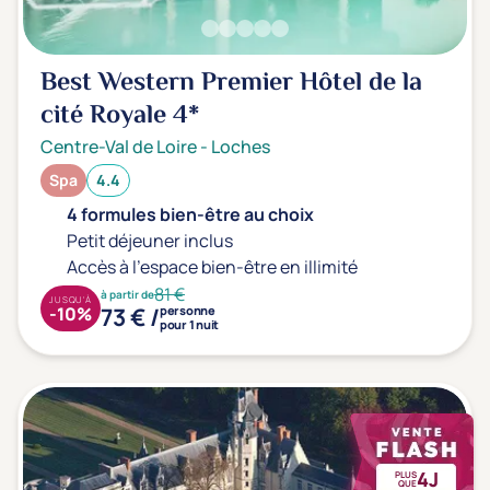
Best Western Premier Hôtel de la
cité Royale
4*
Centre-Val de Loire
-
Loches
Spa
4.4
4 formules bien-être au choix
Petit déjeuner inclus
Accès à l'espace bien-être en illimité
81 €
à partir de
JUSQU'À
73 € /
-10%
personne
pour 1 nuit
4J
PLUS
QUE