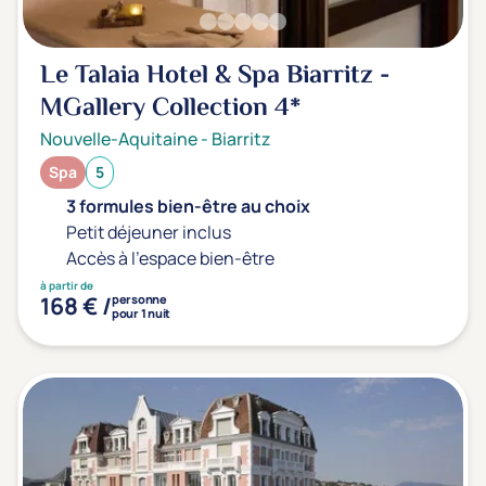
Le Talaia Hotel & Spa Biarritz -
MGallery Collection
4*
Nouvelle-Aquitaine
-
Biarritz
Spa
5
3 formules bien-être au choix
Petit déjeuner inclus
Accès à l'espace bien-être
à partir de
168 € /
personne
pour 1 nuit