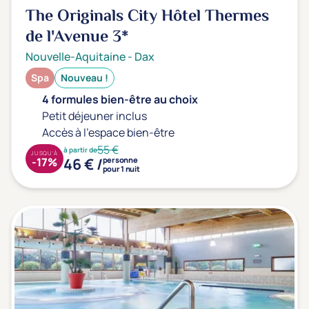
The Originals City Hôtel Thermes
de l'Avenue
3*
Nouvelle-Aquitaine
-
Dax
Spa
Nouveau !
4 formules bien-être au choix
Petit déjeuner inclus
Accès à l'espace bien-être
55 €
à partir de
JUSQU'À
46 € /
-17%
personne
pour 1 nuit