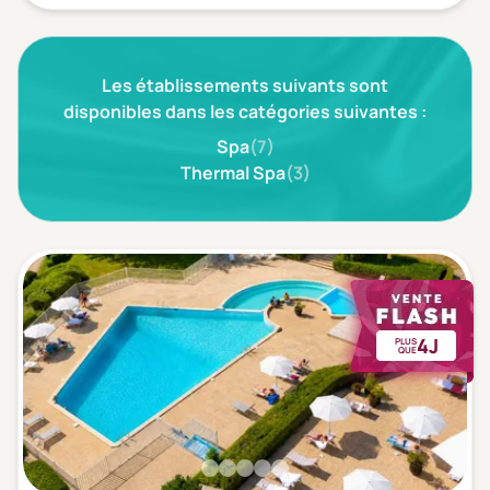
Les établissements suivants sont
disponibles dans les catégories suivantes :
Spa
(7)
Thermal Spa
(3)
4J
PLUS
QUE