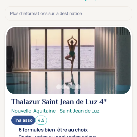
3 étoiles ***
(4)
Plus d'informations sur la destination
Note de nos clients
D'après notre partenaire Avis-Vérifiés
Parfait: 4.5+
(7)
Excellent: 4+
(13)
Très bien: 3.5+
(0)
Envie de
Bord de mer
(9)
Ville
(1)
Thalazur Saint Jean de Luz
4*
Montagne
(0)
Nouvelle-Aquitaine
-
Saint Jean de Luz
Campagne
(4)
Thalasso
4.5
6 formules bien-être au choix