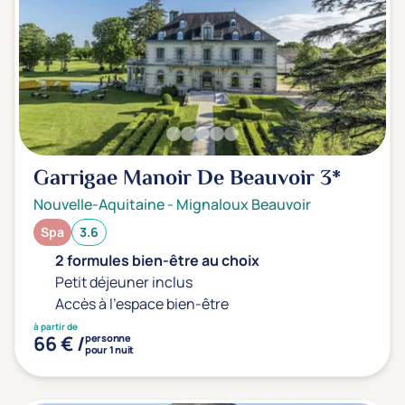
Garrigae Manoir De Beauvoir
3*
Nouvelle-Aquitaine
-
Mignaloux Beauvoir
Spa
3.6
2 formules bien-être au choix
Petit déjeuner inclus
Accès à l'espace bien-être
à partir de
66 € /
personne
pour 1 nuit