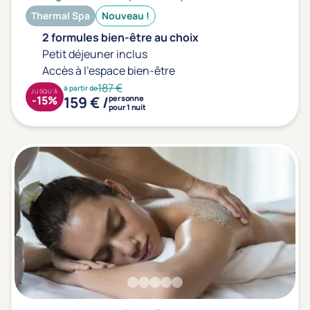
Thermal Spa
Nouveau !
2 formules bien-être au choix
Petit déjeuner inclus
Accès à l'espace bien-être
187 €
à partir de
JUSQU'À
159 € /
-15%
personne
pour 1 nuit