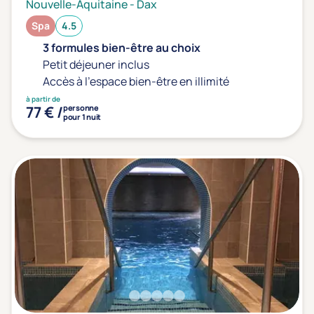
Nouvelle-Aquitaine
-
Dax
Transports & hébergement
Spa
4.5
Soins sans hébergement
(8)
3 formules bien-être au choix
Offre séjour + vol inclus
Petit déjeuner inclus
(0)
Accès à l'espace bien-être en illimité
à partir de
77 € /
personne
pour 1 nuit