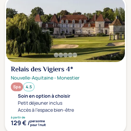
Relais des Vigiers
4*
Nouvelle-Aquitaine
-
Monestier
Spa
4.5
Soin en option à choisir
Petit déjeuner inclus
Accès à l'espace bien-être
à partir de
129 € /
personne
pour 1 nuit