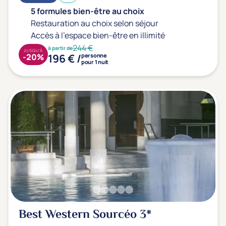
Prévention santé
(2)
5 formules bien-être au choix
Sport
(2)
Restauration au choix selon séjour
Yoga
(1)
Accès à l'espace bien-être en illimité
244 €
à partir de
JUSQU'À
196 € /
-20%
personne
pour 1 nuit
Offres spéciales
Vente Flash & Promo
(3)
Offres spéciales Solo
(1)
Distance de chez vous
Établissements proches de chez moi
Km
Best Western Sourcéo
3*