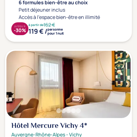
6 formules bien-être au choix
Petit déjeuner inclus
Accès à l'espace bien-être en illimité
162 €
à partir de
JUSQU'À
119 € /
-30%
personne
pour 1 nuit
Hôtel Mercure Vichy
4*
Auvergne-Rhône-Alpes
-
Vichy