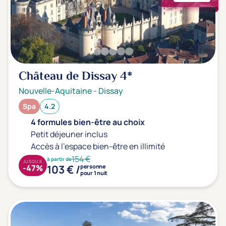
Château de Dissay
4*
Nouvelle-Aquitaine
-
Dissay
Spa
4.2
4 formules bien-être au choix
Petit déjeuner inclus
Accès à l'espace bien-être en illimité
154 €
à partir de
JUSQU'À
103 € /
-47%
personne
pour 1 nuit