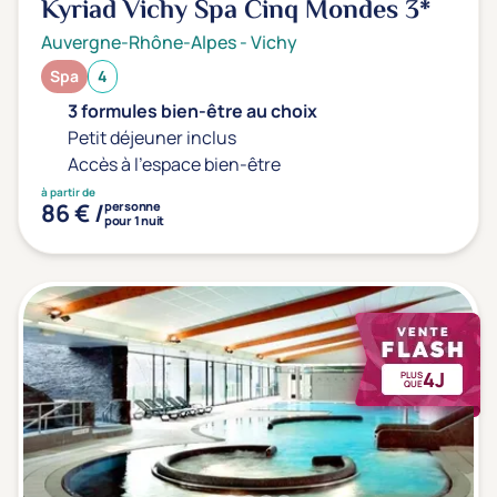
Kyriad Vichy Spa Cinq Mondes
3*
Auvergne-Rhône-Alpes
-
Vichy
Spa
4
3 formules bien-être au choix
Petit déjeuner inclus
Accès à l'espace bien-être
à partir de
86 € /
personne
pour 1 nuit
4J
PLUS
QUE