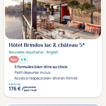
Hôtel Brindos lac & château
5*
Nouvelle-Aquitaine
-
Anglet
Spa
4.8
3 formules bien-être au choix
Petit déjeuner inclus
Accès à l'espace bien-être en illimité
à partir de
176 € /
personne
pour 1 nuit