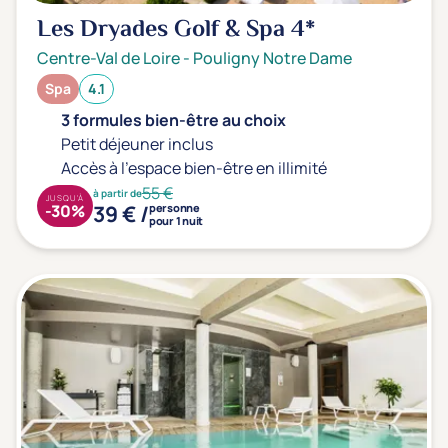
Les Dryades Golf & Spa
4*
Centre-Val de Loire
-
Pouligny Notre Dame
Spa
4.1
3 formules bien-être au choix
Petit déjeuner inclus
Accès à l'espace bien-être en illimité
55 €
à partir de
JUSQU'À
39 € /
-30%
personne
pour 1 nuit