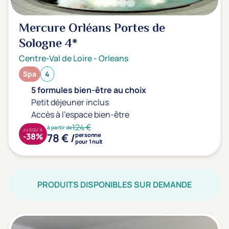
Mercure Orléans Portes de
Sologne
4*
Centre-Val de Loire
-
Orleans
Spa
4
5 formules bien-être au choix
Petit déjeuner inclus
Accès à l'espace bien-être
124 €
à partir de
JUSQU'À
78 € /
-38%
personne
pour 1 nuit
PRODUITS DISPONIBLES SUR DEMANDE