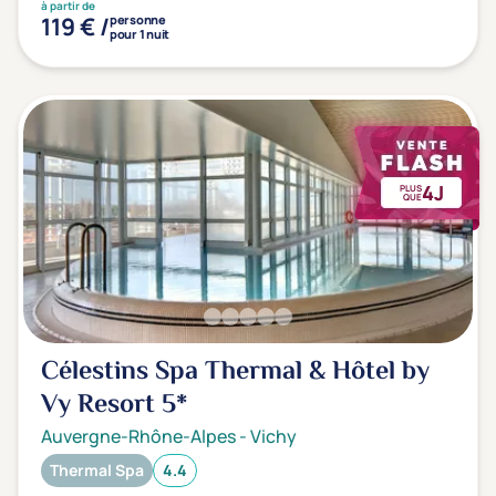
à partir de
119 € /
personne
pour 1 nuit
4J
PLUS
QUE
Célestins Spa Thermal & Hôtel by
Vy Resort
5*
Auvergne-Rhône-Alpes
-
Vichy
Thermal Spa
4.4