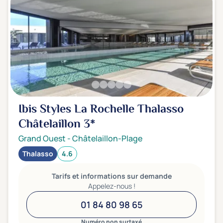
Ibis Styles La Rochelle Thalasso
Châtelaillon
3*
Grand Ouest
-
Châtelaillon-Plage
Thalasso
4.6
Tarifs et informations sur demande
Appelez-nous !
01 84 80 98 65
Numéro non surtaxé