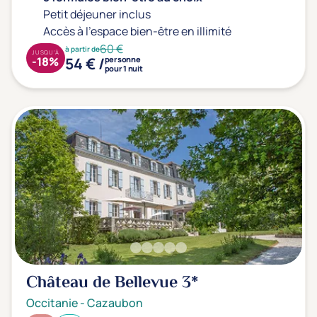
Petit déjeuner inclus
Accès à l'espace bien-être en illimité
60 €
à partir de
JUSQU'À
54 € /
-18%
personne
pour 1 nuit
Château de Bellevue
3*
Occitanie
-
Cazaubon