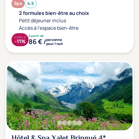
Spa
4.5
2 formules bien-être au choix
Petit déjeuner inclus
Accès à l'espace bien-être
à partir de
JUSQU'À
86 € /
personne
-11%
pour 1 nuit
Hôtel & Spa Xalet Bringué
4*