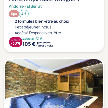
Andorre
-
El Serrat
Spa
4.6
2 formules bien-être au choix
Petit déjeuner inclus
Accès à l'espace bien-être
151 €
à partir de
JUSQU'À
105 € /
-30%
personne
pour 2 nuits