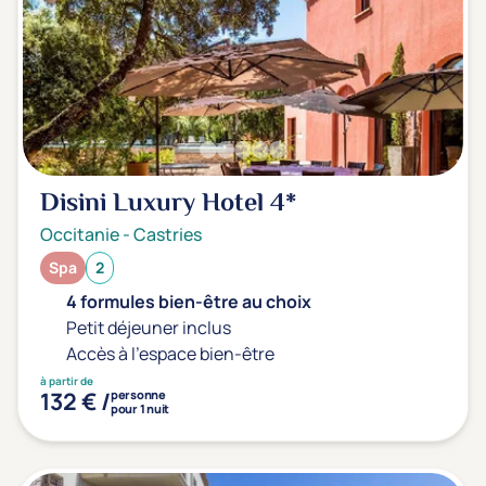
Transports & hébergement
Soins sans hébergement
(0)
Offre séjour + vol inclus
(0)
Disini Luxury Hotel
4*
Occitanie
-
Castries
Spa
2
4 formules bien-être au choix
Petit déjeuner inclus
Accès à l'espace bien-être
à partir de
132 € /
personne
pour 1 nuit