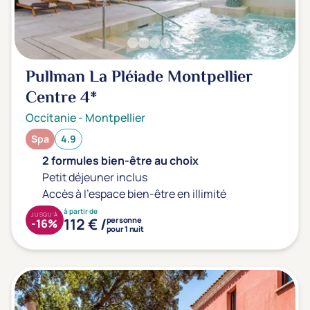
Prévention santé
(0)
Sport
(0)
Yoga
(0)
Pullman La Pléiade Montpellier
Centre
4*
Offres spéciales
Occitanie
-
Montpellier
Vente Flash & Promo
(0)
Spa
4.9
Offres spéciales Solo
(0)
2 formules bien-être au choix
Petit déjeuner inclus
Accès à l'espace bien-être en illimité
Distance de chez vous
à partir de
JUSQU'À
112 € /
personne
-16%
Établissements proches de chez moi
pour 1 nuit
Km