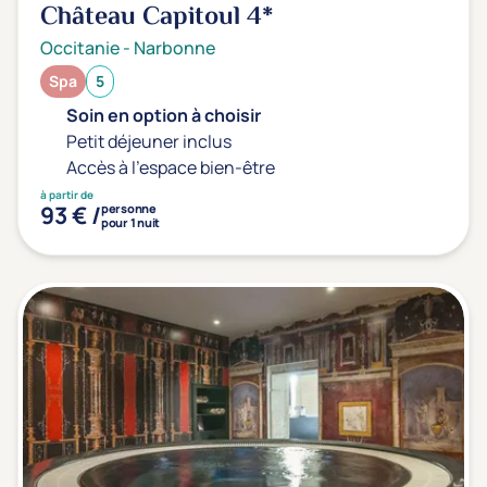
Château Capitoul
4*
Occitanie
-
Narbonne
Spa
5
Soin en option à choisir
Petit déjeuner inclus
Accès à l'espace bien-être
à partir de
93 € /
personne
pour 1 nuit