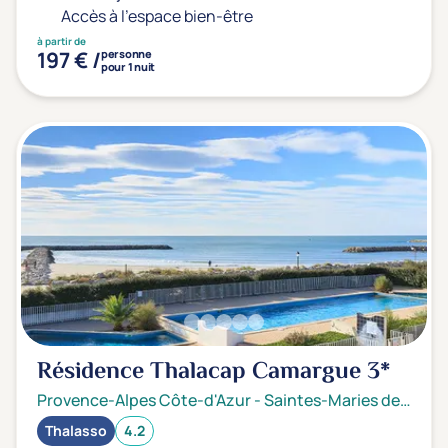
Accès à l'espace bien-être
à partir de
197 € /
personne
pour 1 nuit
Résidence Thalacap Camargue
3*
Provence-Alpes Côte-d'Azur
-
Saintes-Maries de la mer
Thalasso
4.2