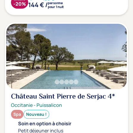
144 € /
-20%
personne
pour 1 nuit
Château Saint Pierre de Serjac
4*
Occitanie
-
Puissalicon
Spa
Nouveau !
Soin en option à choisir
Petit déjeuner inclus