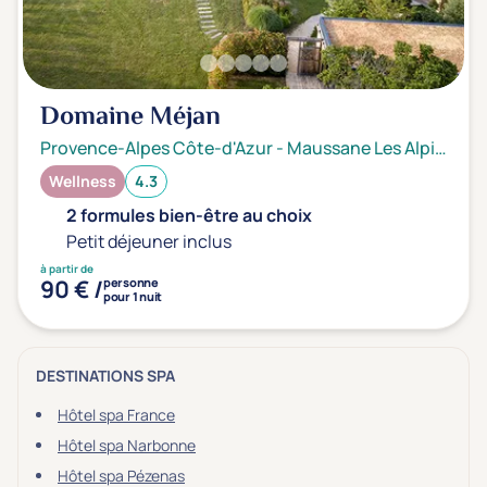
Domaine Méjan
Provence-Alpes Côte-d'Azur
-
Maussane Les Alpilles
Wellness
4.3
2 formules bien-être au choix
Petit déjeuner inclus
à partir de
90 € /
personne
pour 1 nuit
DESTINATIONS SPA
Hôtel spa France
Hôtel spa Narbonne
Hôtel spa Pézenas