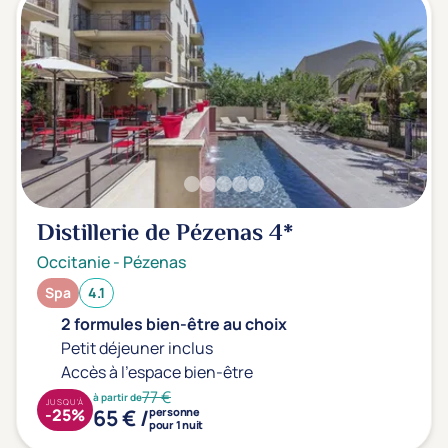
Distillerie de Pézenas
4*
Occitanie
-
Pézenas
Spa
4.1
2 formules bien-être au choix
Petit déjeuner inclus
Accès à l'espace bien-être
77 €
à partir de
JUSQU'À
65 € /
-25%
personne
pour 1 nuit