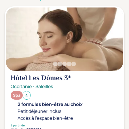
3 étoiles ***
(1)
Note de nos clients
D'après notre partenaire Avis-Vérifiés
Parfait: 4.5+
(0)
Excellent: 4+
(1)
Très bien: 3.5+
(0)
Envie de
Hôtel Les Dômes
3*
Bord de mer
(0)
Occitanie
-
Saleilles
Ville
(1)
Spa
4
Montagne
(0)
2 formules bien-être au choix
Campagne
(0)
Petit déjeuner inclus
Accès à l'espace bien-être
à partir de
personne