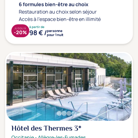
6 formules bien-être au choix
Restauration au choix selon séjour
Accès à l'espace bien-être en illimité
à partir de
JUSQU'À
98 € /
personne
-20%
pour 1 nuit
Hôtel des Thermes
3*
Occitanie
-
Allègre-les-Fumades