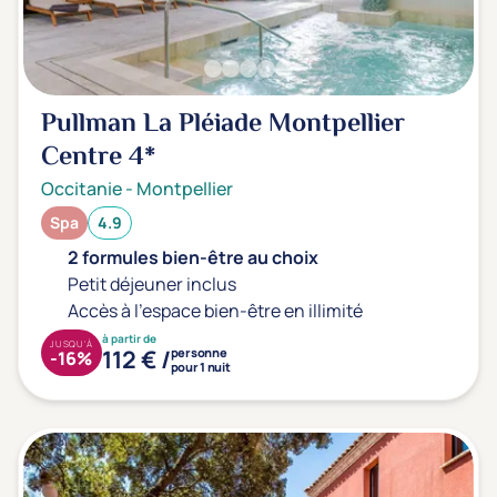
Prévention santé
(0)
Sport
(0)
Yoga
(0)
Pullman La Pléiade Montpellier
Centre
4*
Offres spéciales
Occitanie
-
Montpellier
Vente Flash & Promo
(0)
Spa
4.9
Offres spéciales Solo
(0)
2 formules bien-être au choix
Petit déjeuner inclus
Accès à l'espace bien-être en illimité
Distance de chez vous
à partir de
JUSQU'À
112 € /
personne
-16%
Établissements proches de chez moi
pour 1 nuit
Km