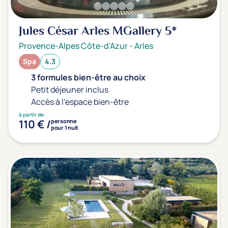
Jules César Arles MGallery
5*
Provence-Alpes Côte-d'Azur
-
Arles
Spa
4.3
3 formules bien-être au choix
Petit déjeuner inclus
Accès à l'espace bien-être
à partir de
110 € /
personne
pour 1 nuit