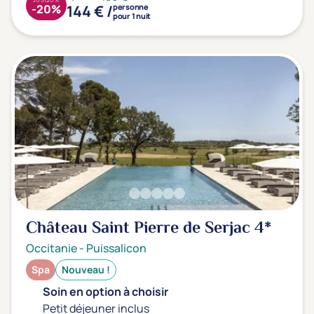
144 € /
-20%
personne
pour 1 nuit
Château Saint Pierre de Serjac
4*
Occitanie
-
Puissalicon
Spa
Nouveau !
Soin en option à choisir
Petit déjeuner inclus