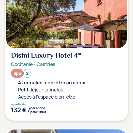
Transports & hébergement
Soins sans hébergement
(1)
Offre séjour + vol inclus
(0)
Disini Luxury Hotel
4*
Occitanie
-
Castries
Spa
2
4 formules bien-être au choix
Petit déjeuner inclus
Accès à l'espace bien-être
à partir de
132 € /
personne
pour 1 nuit