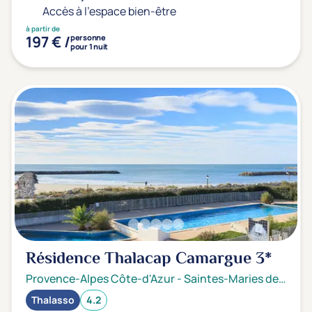
Accès à l'espace bien-être
à partir de
197 € /
personne
pour 1 nuit
Résidence Thalacap Camargue
3*
Provence-Alpes Côte-d'Azur
-
Saintes-Maries de la mer
Thalasso
4.2