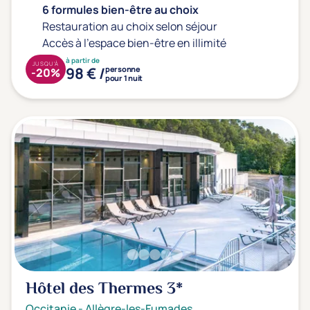
6 formules bien-être au choix
Restauration au choix selon séjour
Accès à l'espace bien-être en illimité
à partir de
JUSQU'À
98 € /
personne
-20%
pour 1 nuit
Hôtel des Thermes
3*
Occitanie
-
Allègre-les-Fumades