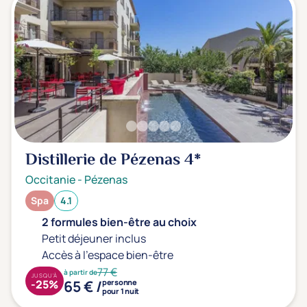
Distillerie de Pézenas
4*
Occitanie
-
Pézenas
Spa
4.1
2 formules bien-être au choix
Petit déjeuner inclus
Accès à l'espace bien-être
77 €
à partir de
JUSQU'À
65 € /
-25%
personne
pour 1 nuit