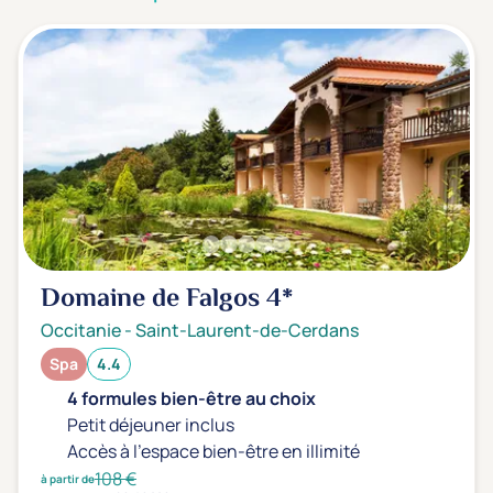
3 étoiles ***
(0)
Note de nos clients
D'après notre partenaire Avis-Vérifiés
Parfait: 4.5+
(0)
Excellent: 4+
(1)
Très bien: 3.5+
(0)
Envie de
Domaine de Falgos
4*
Bord de mer
(0)
Occitanie
-
Saint-Laurent-de-Cerdans
Ville
(0)
Spa
4.4
Montagne
(0)
4 formules bien-être au choix
Campagne
(1)
Petit déjeuner inclus
Accès à l'espace bien-être en illimité
108 €
à partir de