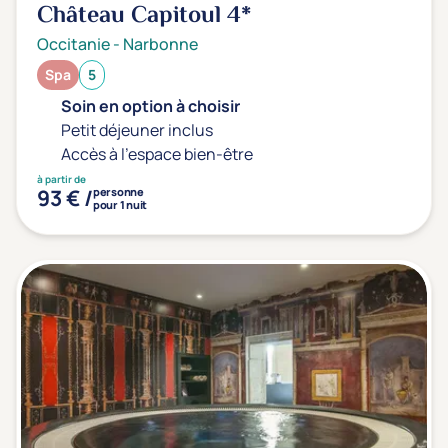
Château Capitoul
4*
Occitanie
-
Narbonne
Spa
5
Soin en option à choisir
Petit déjeuner inclus
Accès à l'espace bien-être
à partir de
93 € /
personne
pour 1 nuit