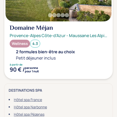
Domaine Méjan
Provence-Alpes Côte-d'Azur
-
Maussane Les Alpilles
Wellness
4.3
2 formules bien-être au choix
Petit déjeuner inclus
à partir de
90 € /
personne
pour 1 nuit
DESTINATIONS SPA
Hôtel spa France
Hôtel spa Narbonne
Hôtel spa Pézenas