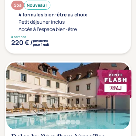
Spa
Nouveau !
4 formules bien-être au choix
Petit déjeuner inclus
Accès à l'espace bien-être
à partir de
220 € /
personne
pour 1 nuit
4J
PLUS
QUE