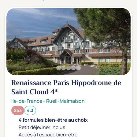
3 étoiles ***
(0)
Note de nos clients
D'après notre partenaire Avis-Vérifiés
Parfait: 4.5+
(0)
Excellent: 4+
(1)
Très bien: 3.5+
(0)
Envie de
Renaissance Paris Hippodrome de
Bord de mer
(0)
Saint Cloud
4*
Ville
(1)
Ile-de-France
-
Rueil-Malmaison
Montagne
(0)
Spa
4.3
Campagne
(0)
4 formules bien-être au choix
Petit déjeuner inclus
Accès à l'espace bien-être