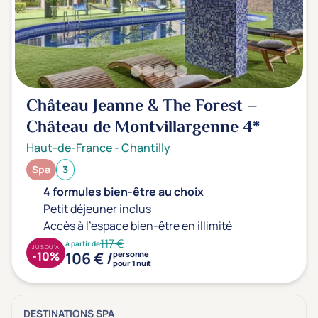
Château Jeanne & The Forest –
Château de Montvillargenne
4*
Haut-de-France
-
Chantilly
Spa
3
4 formules bien-être au choix
Petit déjeuner inclus
Accès à l'espace bien-être en illimité
117 €
à partir de
JUSQU'À
106 € /
-10%
personne
pour 1 nuit
DESTINATIONS SPA