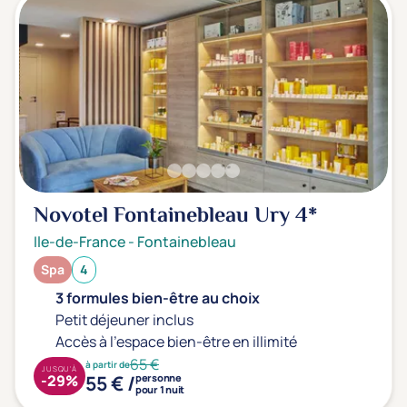
Novotel Fontainebleau Ury
4*
Ile-de-France
-
Fontainebleau
Spa
4
3 formules bien-être au choix
Petit déjeuner inclus
Accès à l'espace bien-être en illimité
65 €
à partir de
JUSQU'À
55 € /
-29%
personne
pour 1 nuit