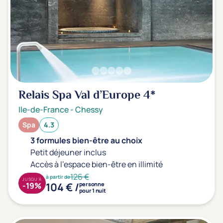
Relais Spa Val d’Europe
4*
Ile-de-France
-
Chessy
Spa
4.3
3 formules bien-être au choix
Petit déjeuner inclus
Accès à l'espace bien-être en illimité
126 €
à partir de
JUSQU'À
104 € /
-19%
personne
pour 1 nuit