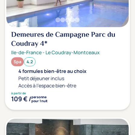
Transports & hébergement
Soins sans hébergement
(0)
Offre séjour + vol inclus
(0)
Demeures de Campagne Parc du
Coudray
4*
Ile-de-France
-
Le Coudray-Montceaux
Spa
4.2
4 formules bien-être au choix
Petit déjeuner inclus
Accès à l'espace bien-être
à partir de
109 € /
personne
pour 1 nuit