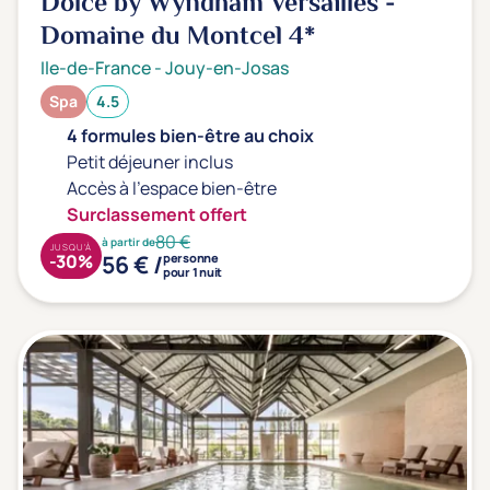
Dolce by Wyndham Versailles -
Domaine du Montcel
4*
Ile-de-France
-
Jouy-en-Josas
Spa
4.5
4 formules bien-être au choix
Petit déjeuner inclus
Accès à l'espace bien-être
Surclassement offert
80 €
à partir de
JUSQU'À
56 € /
-30%
personne
pour 1 nuit