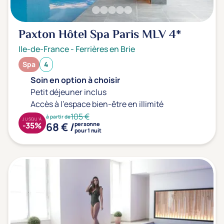
Prévention santé
(0)
Sport
(0)
Paxton Hôtel Spa Paris MLV
4*
Yoga
(0)
Ile-de-France
-
Ferrières en Brie
Spa
4
Offres spéciales
Soin en option à choisir
Vente Flash & Promo
(0)
Petit déjeuner inclus
Accès à l'espace bien-être en illimité
Offres spéciales Solo
(0)
105 €
à partir de
JUSQU'À
68 € /
-35%
personne
pour 1 nuit
Distance de chez vous
Établissements proches de chez moi
Km