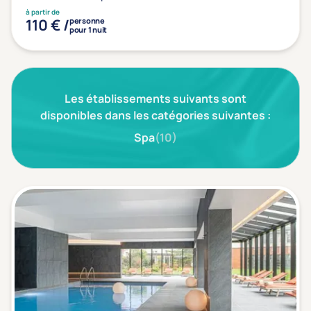
Type de séjour
à partir de
110 € /
personne
pour 1 nuit
Thalasso
Thermal Spa
Spa
(1)
Les établissements suivants sont
disponibles dans les catégories suivantes :
Thématiques bien-être
Spa
(10)
Accès à l'espace bien-être
(1)
Massage, détente, Rituel du monde
(1)
Remise en forme
(0)
Beauté & anti-âge
(0)
Silhouette, Minceur
(0)
Gestion du stress / sommeil
(1)
Spécial dos
(0)