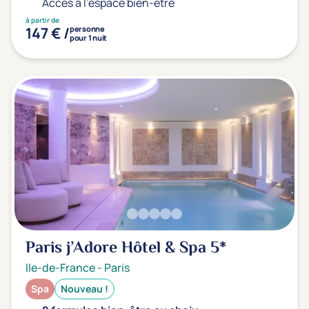
Accès à l'espace bien-être
à partir de
147 € /
personne
pour 1 nuit
Paris j’Adore Hôtel & Spa
5*
Ile-de-France
-
Paris
Spa
Nouveau !