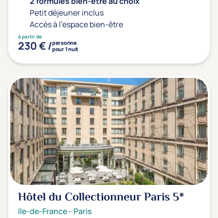
2 formules bien-être au choix
Petit déjeuner inclus
Accès à l'espace bien-être
à partir de
230 € /
personne
pour 1 nuit
Hôtel du Collectionneur Paris
5*
Ile-de-France
-
Paris