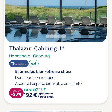
Thalazur Cabourg
4*
Normandie
-
Cabourg
Thalasso
4.6
5 formules bien-être au choix
Demi pension incluse
Accès à l'espace bien-être en illimité
225 €
à partir de
JUSQU'À
192 € /
-20%
personne
pour 1 nuit