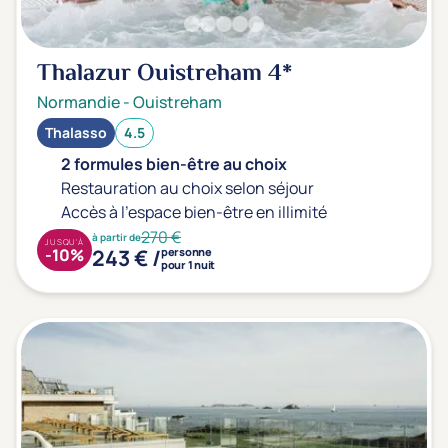
Thalazur Ouistreham
4*
Normandie
-
Ouistreham
Thalasso
4.5
2 formules bien-être au choix
Restauration au choix selon séjour
Accès à l'espace bien-être en illimité
270 €
à partir de
JUSQU'À
243 € /
-10%
personne
pour 1 nuit