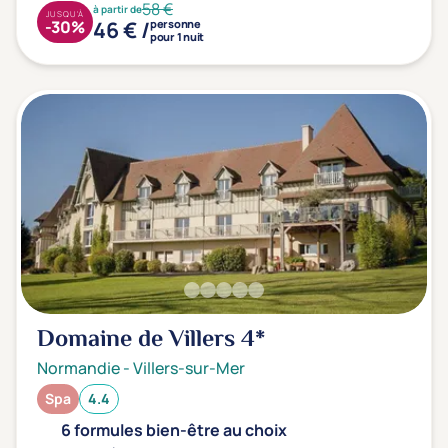
58 €
à partir de
JUSQU'À
46 € /
-30%
personne
pour 1 nuit
Domaine de Villers
4*
Normandie
-
Villers-sur-Mer
Spa
4.4
6 formules bien-être au choix