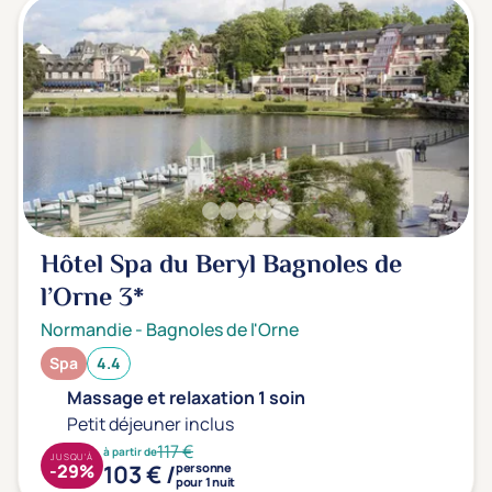
Hôtel Spa du Beryl Bagnoles de
l’Orne
3*
Normandie
-
Bagnoles de l'Orne
Spa
4.4
Massage et relaxation 1 soin
Petit déjeuner inclus
117 €
à partir de
JUSQU'À
103 € /
-29%
personne
pour 1 nuit