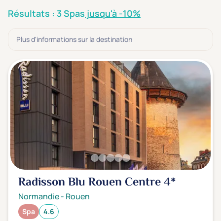
3 étoiles ***
(0)
Résultats : 3 Spas
jusqu'à -10%
Note de nos clients
Plus d'informations sur la destination
D'après notre partenaire Avis-Vérifiés
Parfait: 4.5+
(3)
Excellent: 4+
(0)
Très bien: 3.5+
(0)
Envie de
Bord de mer
(0)
Ville
(3)
Montagne
(0)
Radisson Blu Rouen Centre
4*
Campagne
(0)
Normandie
-
Rouen
Spa
4.6