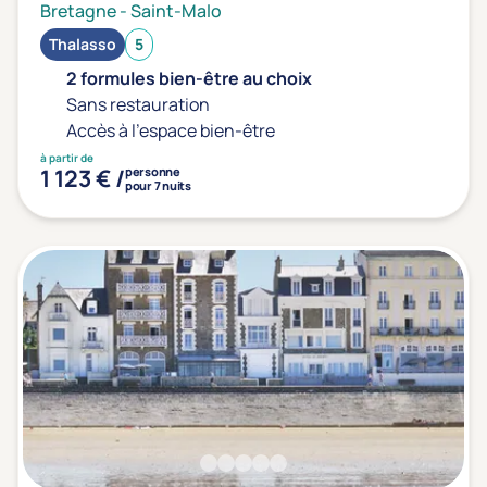
Bretagne
-
Saint-Malo
Thalasso
5
2 formules bien-être au choix
Sans restauration
Accès à l'espace bien-être
à partir de
1 123 € /
personne
pour 7 nuits