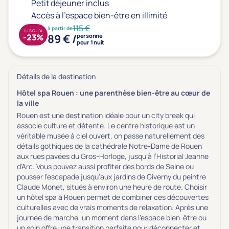
Petit déjeuner inclus
Accès à l'espace bien-être en illimité
115 €
à partir de
JUSQU'À
89 € /
-23%
personne
pour 1 nuit
Détails de la destination
Hôtel spa Rouen : une parenthèse bien-être au cœur de
la ville
Rouen est une destination idéale pour un city break qui
associe culture et détente. Le centre historique est un
véritable musée à ciel ouvert, on passe naturellement des
détails gothiques de la cathédrale Notre-Dame de Rouen
aux rues pavées du Gros-Horloge, jusqu’à l’Historial Jeanne
d’Arc. Vous pouvez aussi profiter des bords de Seine ou
pousser l'escapade jusqu'aux jardins de Giverny du peintre
Claude Monet, situés à environ une heure de route. Choisir
un hôtel spa à Rouen permet de combiner ces découvertes
culturelles avec de vrais moments de relaxation. Après une
journée de marche, un moment dans l’espace bien-être ou
un soin offre une transition parfaite pour déconnecter et