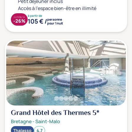
Petit déjeuner inclus
Accès à l'espace bien-être en illimité
à partir de
JUSQU'À
105 € /
personne
-26%
pour 1 nuit
Grand Hôtel des Thermes
5*
Bretagne
-
Saint-Malo
Thalasso
4.7