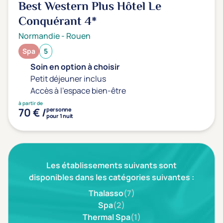
Best Western Plus Hôtel Le
Transports & hébergement
Conquérant
4*
Soins sans hébergement
(0)
Normandie
-
Rouen
Offre séjour + vol inclus
(0)
Spa
5
Soin en option à choisir
Petit déjeuner inclus
Accès à l'espace bien-être
à partir de
70 € /
personne
pour 1 nuit
Les établissements suivants sont
disponibles dans les catégories suivantes :
Thalasso
(7)
Spa
(2)
Thermal Spa
(1)