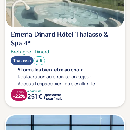
Emeria Dinard Hôtel Thalasso &
Spa
4*
Bretagne
-
Dinard
Thalasso
4.6
5 formules bien-être au choix
Restauration au choix selon séjour
Accès à l'espace bien-être en illimité
à partir de
JUSQU'À
251 € /
personne
-22%
pour 1 nuit