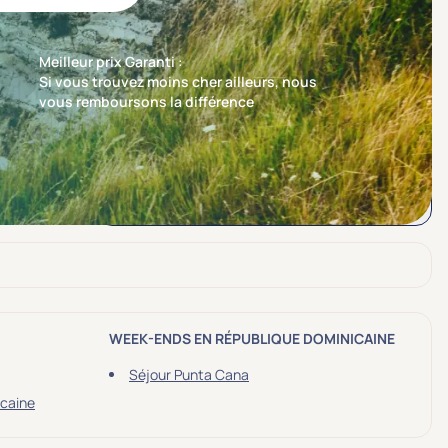
Meilleur prix Garanti :
Si vous trouvez moins cher ailleurs, nous
vous remboursons la différence
Trier par
Nos recommandations en premier
WEEK-ENDS EN RÉPUBLIQUE DOMINICAINE
Séjour Punta Cana
icaine