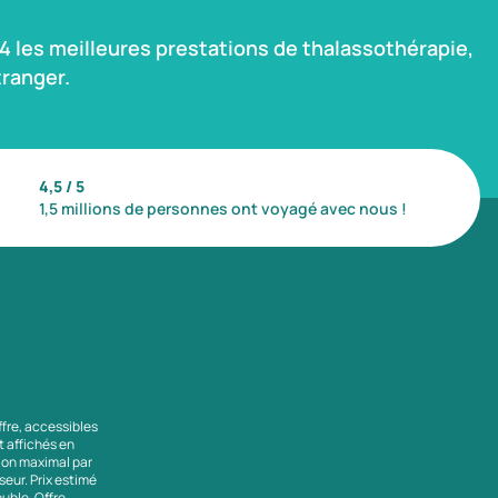
 les meilleures prestations de thalassothérapie,
ranger.
4,5 / 5
1,5 millions de personnes ont voyagé avec nous !
ffre, accessibles
nt affichés en
tion maximal par
seur. Prix estimé
uble. Offre