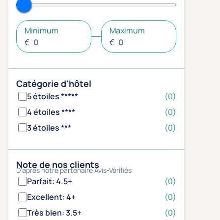
Minimum
Maximum
€
€
Catégorie d'hôtel
5 étoiles *****
(0)
4 étoiles ****
(0)
3 étoiles ***
(0)
Note de nos clients
D'après notre partenaire Avis-Vérifiés
Parfait: 4.5+
(0)
Excellent: 4+
(0)
Très bien: 3.5+
(0)