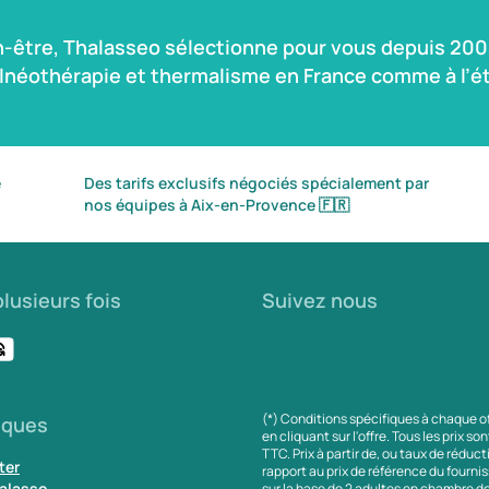
n-être, Thalasseo sélectionne pour vous depuis 2004
alnéothérapie et thermalisme en France comme à l’ét
é
Des tarifs exclusifs négociés spécialement par
nos équipes à Aix-en-Provence
🇫🇷
lusieurs fois
Suivez nous
(*) Conditions spécifiques à chaque o
iques
en cliquant sur l'offre. Tous les prix so
TTC. Prix à partir de, ou taux de réduc
ter
rapport au prix de référence du fournis
alasso
sur la base de 2 adultes en chambre do