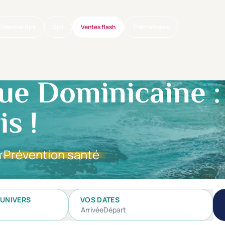
Thermal Spa
Spa
Ventes flash
Thématiques
ue Dominicaine : 
s !
r
Prévention santé
UNIVERS
VOS DATES
Arrivée
Départ