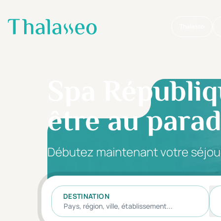
Thalasso
Aller au contenu principal
Spa Républiq
être au paradi
Débutez maintenant votre séjou
DESTINATION