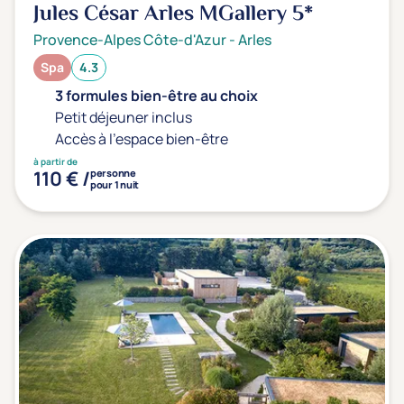
Jules César Arles MGallery
5*
Provence-Alpes Côte-d'Azur
-
Arles
Spa
4.3
3 formules bien-être au choix
Petit déjeuner inclus
Accès à l'espace bien-être
à partir de
110 € /
personne
pour 1 nuit