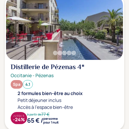
Distillerie de Pézenas
4*
Occitanie
-
Pézenas
Spa
4.1
2 formules bien-être au choix
Petit déjeuner inclus
Accès à l'espace bien-être
77 €
à partir de
JUSQU'À
65 € /
-24%
personne
pour 1 nuit