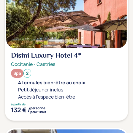
Transports & hébergement
Soins sans hébergement
(0)
Offre séjour + vol inclus
(0)
Disini Luxury Hotel
4*
Occitanie
-
Castries
Spa
2
4 formules bien-être au choix
Petit déjeuner inclus
Accès à l'espace bien-être
à partir de
132 € /
personne
pour 1 nuit