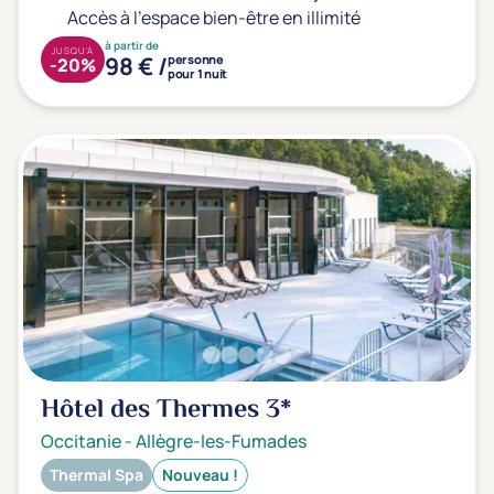
Accès à l'espace bien-être en illimité
à partir de
JUSQU'À
98 € /
personne
-20%
pour 1 nuit
Hôtel des Thermes
3*
Occitanie
-
Allègre-les-Fumades
Thermal Spa
Nouveau !