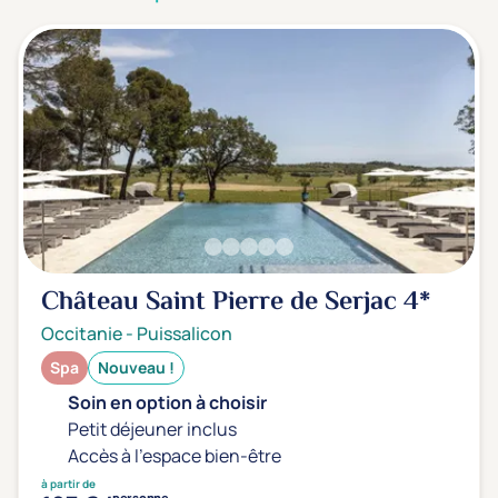
3 étoiles ***
(0)
Note de nos clients
D'après notre partenaire Avis-Vérifiés
Parfait: 4.5+
(0)
Excellent: 4+
(0)
Très bien: 3.5+
(0)
Envie de
Château Saint Pierre de Serjac
4*
Bord de mer
(0)
Occitanie
-
Puissalicon
Ville
(0)
Spa
Nouveau !
Montagne
(0)
Soin en option à choisir
Campagne
(1)
Petit déjeuner inclus
Accès à l'espace bien-être
à partir de
personne