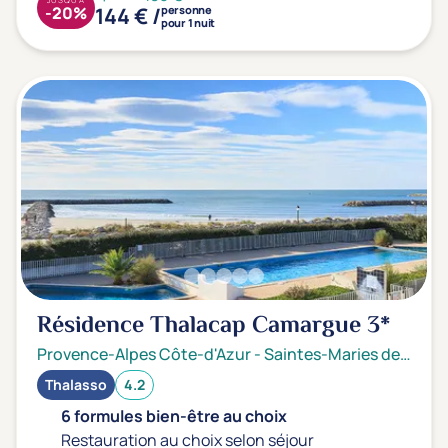
144 € /
-20%
personne
pour 1 nuit
Résidence Thalacap Camargue
3*
Provence-Alpes Côte-d'Azur
-
Saintes-Maries de la mer
Thalasso
4.2
6 formules bien-être au choix
Restauration au choix selon séjour