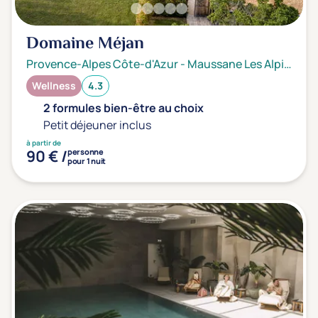
Domaine Méjan
Provence-Alpes Côte-d'Azur
-
Maussane Les Alpilles
Wellness
4.3
2 formules bien-être au choix
Petit déjeuner inclus
à partir de
90 € /
personne
pour 1 nuit