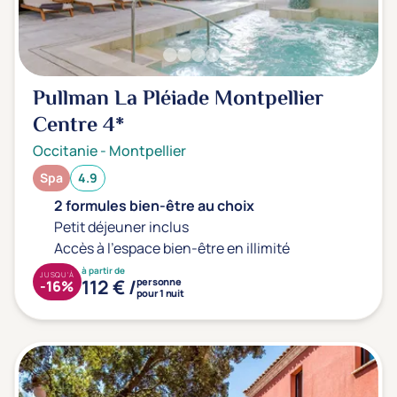
Prévention santé
(0)
Sport
(0)
Yoga
(0)
Pullman La Pléiade Montpellier
Centre
4*
Offres spéciales
Occitanie
-
Montpellier
Vente Flash & Promo
(0)
Spa
4.9
Offres spéciales Solo
(0)
2 formules bien-être au choix
Petit déjeuner inclus
Accès à l'espace bien-être en illimité
Distance de chez vous
à partir de
JUSQU'À
112 € /
personne
-16%
Établissements proches de chez moi
pour 1 nuit
Km