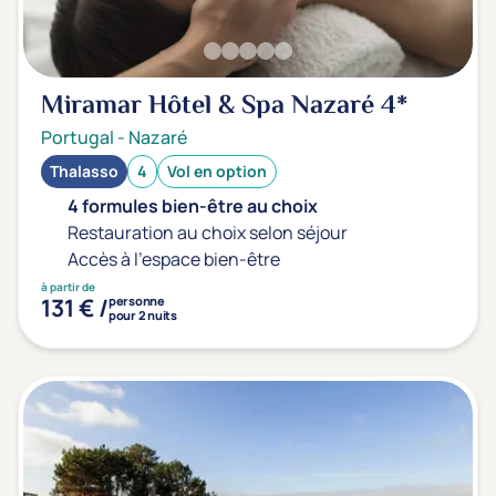
Sport
(0)
Yoga
(0)
Miramar Hôtel & Spa Nazaré
4*
Offres spéciales
Portugal
-
Nazaré
Vente Flash & Promo
(0)
Thalasso
4
Vol en option
4 formules bien-être au choix
Offres spéciales Solo
(0)
Restauration au choix selon séjour
Accès à l'espace bien-être
à partir de
Distance de chez vous
131 € /
personne
pour 2 nuits
Établissements proches de chez moi
Km