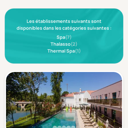
3 étoiles ***
(0)
Les établissements suivants sont
Note de nos clients
D'après notre partenaire Avis-Vérifiés
disponibles dans les catégories suivantes :
Parfait: 4.5+
(0)
Spa
(7)
Excellent: 4+
(0)
Thalasso
(2)
Thermal Spa
(1)
Très bien: 3.5+
(0)
Envie de
Bord de mer
(0)
Ville
(0)
Montagne
(0)
Campagne
(0)