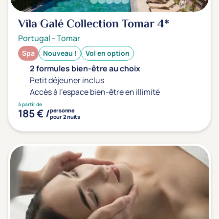
Type de séjour
Vila Galé Collection Tomar
4*
Portugal
-
Tomar
Thalasso
Thermal Spa
Spa
Spa
Nouveau !
Vol en option
2 formules bien-être au choix
Petit déjeuner inclus
Thématiques bien-être
Accès à l'espace bien-être en illimité
Accès à l'espace bien-être
(0)
à partir de
185 € /
personne
Massage, détente, Rituel du monde
(0)
pour 2 nuits
Remise en forme
(0)
Beauté & anti-âge
(0)
Silhouette, Minceur
(0)
Gestion du stress / sommeil
(0)
Spécial dos
(0)
Prévention santé
(0)