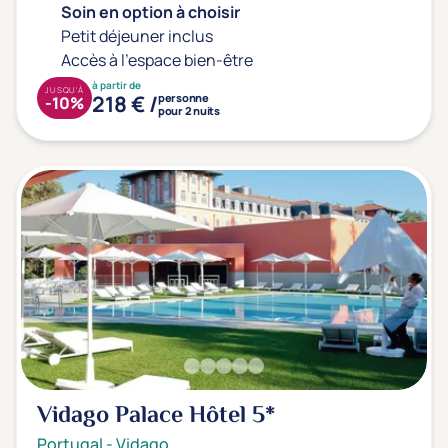
Soin en option à choisir
Petit déjeuner inclus
Accès à l'espace bien-être
à partir de
JUSQU'À
218 € /
personne
-10%
pour 2 nuits
Vidago Palace Hôtel
5*
Portugal
-
Vidago