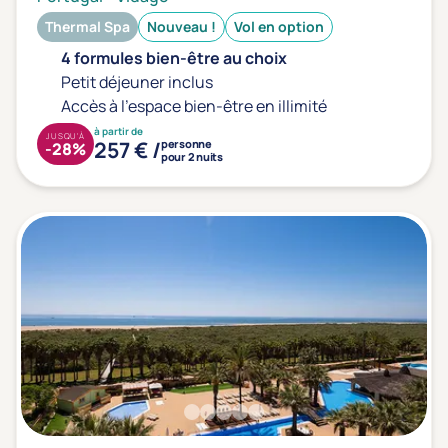
Thermal Spa
Nouveau !
Vol en option
4 formules bien-être au choix
Petit déjeuner inclus
Accès à l'espace bien-être en illimité
à partir de
JUSQU'À
257 € /
personne
-28%
pour 2 nuits