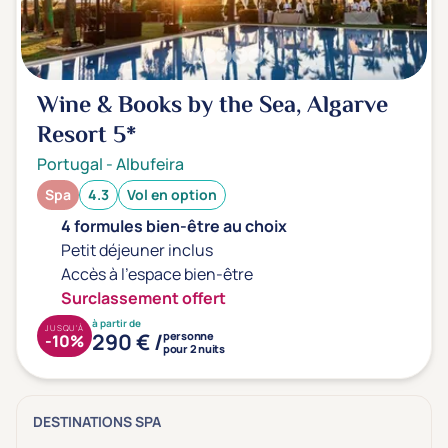
Wine & Books by the Sea, Algarve
Resort
5*
Portugal
-
Albufeira
Spa
4.3
Vol en option
4 formules bien-être au choix
Petit déjeuner inclus
Accès à l'espace bien-être
Surclassement offert
à partir de
JUSQU'À
290 € /
personne
-10%
pour 2 nuits
DESTINATIONS SPA