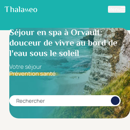
Menu
Aller au contenu principal
Filtrer les résultats
Séjour en spa à Orvault:
douceur de vivre au bord de
Fourchette de prix
Prix par personne
l'eau sous le soleil
Votre séjour
Prévention santé
Minimum
Maximum
€
€
Rechercher
Catégorie d'hôtel
5 étoiles *****
(0)
4 étoiles ****
(0)