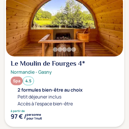
Transports & hébergement
Soins sans hébergement
(1)
Offre séjour + vol inclus
(0)
Le Moulin de Fourges
4*
Normandie
-
Gasny
Spa
4.5
2 formules bien-être au choix
Petit déjeuner inclus
Accès à l'espace bien-être
à partir de
97 € /
personne
pour 1 nuit