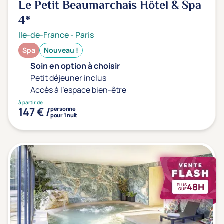
Le Petit Beaumarchais Hôtel & Spa
4*
Ile-de-France
-
Paris
Spa
Nouveau !
Soin en option à choisir
Petit déjeuner inclus
Accès à l'espace bien-être
à partir de
147 € /
personne
pour 1 nuit
48H
PLUS
QUE