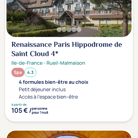
Sport
(0)
Yoga
(0)
Offres spéciales
Renaissance Paris Hippodrome de
Vente Flash & Promo
(0)
Saint Cloud
4*
Offres spéciales Solo
(0)
Ile-de-France
-
Rueil-Malmaison
Spa
4.3
4 formules bien-être au choix
Distance de chez vous
Petit déjeuner inclus
Établissements proches de chez moi
Accès à l'espace bien-être
à partir de
Km
105 € /
personne
pour 1 nuit