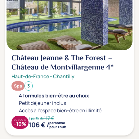
Château Jeanne & The Forest –
Château de Montvillargenne
4*
Haut-de-France
-
Chantilly
Spa
3
4 formules bien-être au choix
Petit déjeuner inclus
Accès à l'espace bien-être en illimité
117 €
à partir de
JUSQU'À
106 € /
-10%
personne
pour 1 nuit