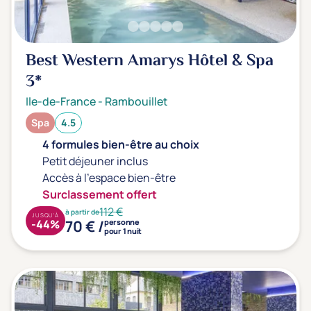
Best Western Amarys Hôtel & Spa
3*
Ile-de-France
-
Rambouillet
Spa
4.5
4 formules bien-être au choix
Petit déjeuner inclus
Accès à l'espace bien-être
Surclassement offert
112 €
à partir de
JUSQU'À
70 € /
-44%
personne
pour 1 nuit