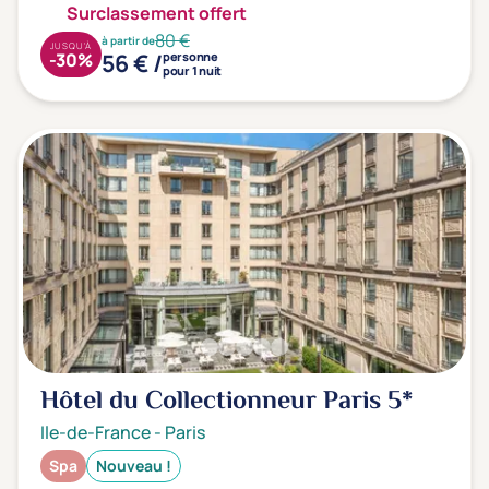
Surclassement offert
80 €
à partir de
JUSQU'À
56 € /
-30%
personne
pour 1 nuit
Hôtel du Collectionneur Paris
5*
Ile-de-France
-
Paris
Spa
Nouveau !