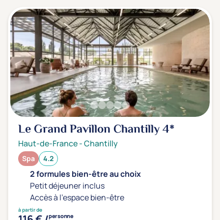
Le Grand Pavillon Chantilly
4*
Haut-de-France
-
Chantilly
Spa
4.2
2 formules bien-être au choix
Petit déjeuner inclus
Accès à l'espace bien-être
à partir de
116 € /
personne