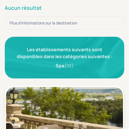
3 étoiles ***
(0)
Aucun résultat
Note de nos clients
Plus d'informations sur la destination
D'après notre partenaire Avis-Vérifiés
Parfait: 4.5+
(0)
Excellent: 4+
(0)
Les établissements suivants sont
Très bien: 3.5+
(0)
disponibles dans les catégories suivantes :
Spa
(10)
Envie de
Bord de mer
(0)
Ville
(0)
Montagne
(0)
Campagne
(0)