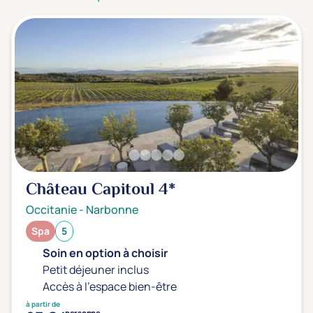
3 étoiles ***
(0)
Note de nos clients
D'après notre partenaire Avis-Vérifiés
Parfait: 4.5+
(0)
Excellent: 4+
(0)
Très bien: 3.5+
(0)
Envie de
Château Capitoul
4*
Bord de mer
(0)
Occitanie
-
Narbonne
Ville
(0)
Spa
5
Montagne
(0)
Soin en option à choisir
Campagne
(1)
Petit déjeuner inclus
Accès à l'espace bien-être
à partir de
personne