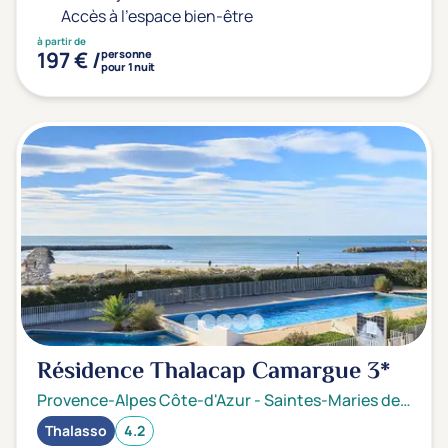
Accès à l'espace bien-être
à partir de
197 € /
personne
pour 1 nuit
Résidence Thalacap Camargue
3*
Provence-Alpes Côte-d'Azur
-
Saintes-Maries de la mer
Thalasso
4.2