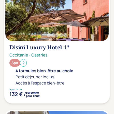
Transports & hébergement
Soins sans hébergement
(0)
Offre séjour + vol inclus
(0)
Disini Luxury Hotel
4*
Occitanie
-
Castries
Spa
2
4 formules bien-être au choix
Petit déjeuner inclus
Accès à l'espace bien-être
à partir de
132 € /
personne
pour 1 nuit