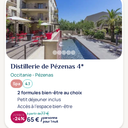
Distillerie de Pézenas
4*
Occitanie
-
Pézenas
Spa
4.1
2 formules bien-être au choix
Petit déjeuner inclus
Accès à l'espace bien-être
77 €
à partir de
JUSQU'À
65 € /
-24%
personne
pour 1 nuit