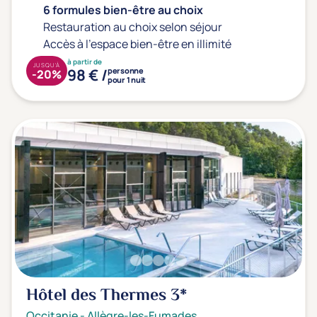
6 formules bien-être au choix
Restauration au choix selon séjour
Accès à l'espace bien-être en illimité
à partir de
JUSQU'À
98 € /
personne
-20%
pour 1 nuit
Hôtel des Thermes
3*
Occitanie
-
Allègre-les-Fumades