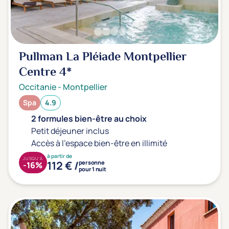
Prévention santé
(0)
Sport
(0)
Yoga
(0)
Pullman La Pléiade Montpellier
Centre
4*
Offres spéciales
Occitanie
-
Montpellier
Vente Flash & Promo
(0)
Spa
4.9
Offres spéciales Solo
(0)
2 formules bien-être au choix
Petit déjeuner inclus
Accès à l'espace bien-être en illimité
Distance de chez vous
à partir de
JUSQU'À
112 € /
personne
-16%
Établissements proches de chez moi
pour 1 nuit
Km