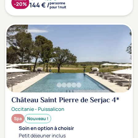
144 € /
-20%
personne
pour 1 nuit
Château Saint Pierre de Serjac
4*
Occitanie
-
Puissalicon
Spa
Nouveau !
Soin en option à choisir
Petit déjeuner inclus