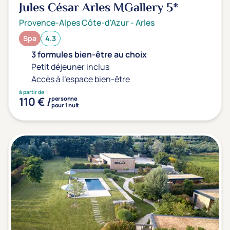
Jules César Arles MGallery
5*
Provence-Alpes Côte-d'Azur
-
Arles
Spa
4.3
3 formules bien-être au choix
Petit déjeuner inclus
Accès à l'espace bien-être
à partir de
110 € /
personne
pour 1 nuit