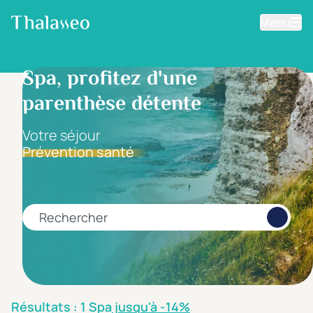
Menu
Aller au contenu principal
Filtrer les résultats
Spa, profitez d'une
parenthèse détente
Fourchette de prix
Prix par personne
Votre séjour
Prévention santé
Minimum
Maximum
€
€
Rechercher
Catégorie d'hôtel
5 étoiles *****
(1)
4 étoiles ****
(0)
Résultats : 1 Spa
jusqu'à -14%