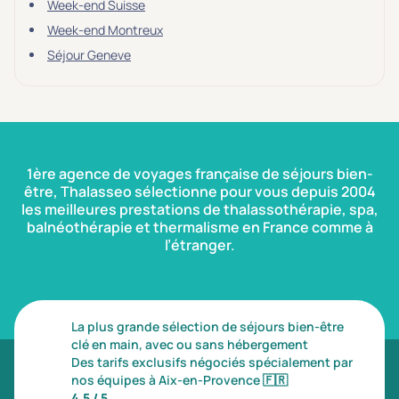
Prévention santé
(0)
Week-end Suisse
Sport
(0)
Week-end Montreux
Séjour Geneve
Yoga
(0)
Offres spéciales
Vente Flash & Promo
(1)
1ère agence de voyages française de séjours bien-
Offres spéciales Solo
(0)
être, Thalasseo sélectionne pour vous depuis 2004
les meilleures prestations de thalassothérapie, spa,
balnéothérapie et thermalisme en France comme à
l’étranger.
Distance de chez vous
Établissements proches de chez moi
La plus grande sélection de séjours bien-être
Km
clé en main, avec ou sans hébergement
Des tarifs exclusifs négociés spécialement par
nos équipes à Aix-en-Provence
🇫🇷
4,5 / 5