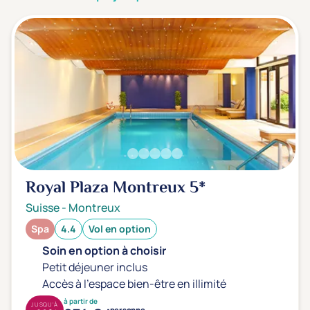
3 étoiles ***
(0)
Note de nos clients
D'après notre partenaire Avis-Vérifiés
Parfait: 4.5+
(0)
Excellent: 4+
(1)
Très bien: 3.5+
(0)
Envie de
Royal Plaza Montreux
5*
Bord de mer
(0)
Suisse
-
Montreux
Ville
(1)
Spa
4.4
Vol en option
Montagne
(0)
Soin en option à choisir
Campagne
(0)
Petit déjeuner inclus
Accès à l'espace bien-être en illimité
à partir de
JUSQU'À
personne