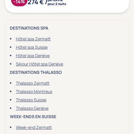
274 € /
Type de séjour
-14%
pour 2 nuits
Thalasso
Thermal Spa
Spa
DESTINATIONS SPA
(1)
Hôtel spa Zermatt
Hôtel spa Suisse
Hôtel spa Genève
Thématiques bien-être
Séjour Hôtel spa Genève
Accès à l'espace bien-être
(1)
DESTINATIONS THALASSO
Massage, détente, Rituel du monde
(0)
Thalasso Zermatt
Remise en forme
(0)
Thalasso Montreux
Beauté & anti-âge
(0)
Thalasso Suisse
Silhouette, Minceur
(0)
Thalasso Genève
Gestion du stress / sommeil
(0)
WEEK-ENDS EN SUISSE
Spécial dos
(0)
Week-end Zermatt