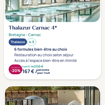
Thalazur Carnac
4*
Bretagne
-
Carnac
Thalasso
4.3
6 formules bien-être au choix
Restauration au choix selon séjour
Accès à l'espace bien-être en illimité
208 €
à partir de
JUSQU'À
167 € /
-20%
personne
pour 1 nuit