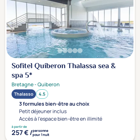
Sofitel Quiberon Thalassa sea &
spa
5*
Bretagne
-
Quiberon
Thalasso
4.5
3 formules bien-être au choix
Petit déjeuner inclus
Accès à l'espace bien-être en illimité
à partir de
257 € /
personne
pour 1 nuit