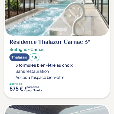
Résidence Thalazur Carnac
3*
Bretagne
-
Carnac
Thalasso
4.6
3 formules bien-être au choix
Sans restauration
Accès à l'espace bien-être
à partir de
675 € /
personne
pour 3 nuits