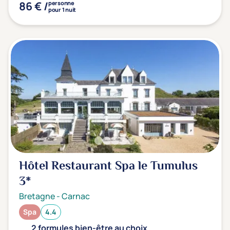
86 € /
personne
pour 1 nuit
Hôtel Restaurant Spa le Tumulus
3*
Bretagne
-
Carnac
Spa
4.4
2 formules bien-être au choix