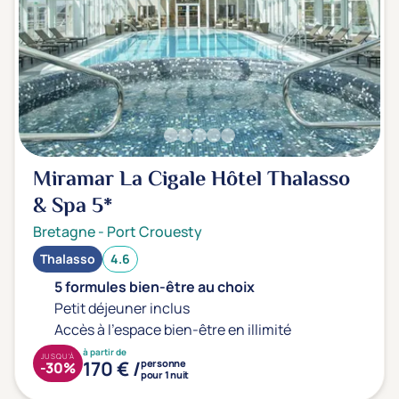
Transports & hébergement
Soins sans hébergement
(0)
Offre séjour + vol inclus
(0)
Miramar La Cigale Hôtel Thalasso
& Spa
5*
Bretagne
-
Port Crouesty
Thalasso
4.6
5 formules bien-être au choix
Petit déjeuner inclus
Accès à l'espace bien-être en illimité
à partir de
JUSQU'À
170 € /
personne
-30%
pour 1 nuit