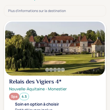
3 étoiles ***
(0)
Plus d'informations sur la destination
Note de nos clients
D'après notre partenaire Avis-Vérifiés
Parfait: 4.5+
(1)
Excellent: 4+
(0)
Très bien: 3.5+
(0)
Envie de
Bord de mer
(0)
Ville
(0)
Relais des Vigiers
4*
Montagne
(0)
Nouvelle-Aquitaine
-
Monestier
Campagne
(1)
Spa
4.5
Soin en option à choisir