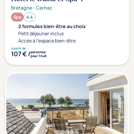
Bretagne
-
Carnac
Spa
4.4
2 formules bien-être au choix
Petit déjeuner inclus
Accès à l'espace bien-être
à partir de
107 € /
personne
pour 1 nuit