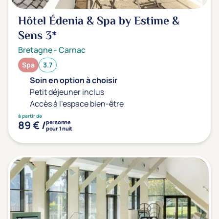
Hôtel Édenia & Spa by Estime &
Sens
3*
Bretagne
-
Carnac
Spa
3.7
Soin en option à choisir
Petit déjeuner inclus
Accès à l'espace bien-être
à partir de
89 € /
personne
pour 1 nuit