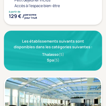
Petit déjeuner inclus
Type de séjour
Accès à l'espace bien-être
à partir de
129 € /
personne
pour 1 nuit
Thalasso
Thermal Spa
Spa
(1)
Les établissements suivants sont
Thématiques bien-être
disponibles dans les catégories suivantes :
Accès à l'espace bien-être
(1)
Thalasso
(5)
Spa
(5)
Massage, détente, Rituel du monde
(0)
Remise en forme
(0)
Beauté & anti-âge
(0)
Silhouette, Minceur
(0)
Gestion du stress / sommeil
(0)
Spécial dos
(0)