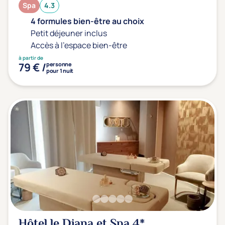
Spa
4.3
4 formules bien-être au choix
Petit déjeuner inclus
Accès à l'espace bien-être
à partir de
79 € /
personne
pour 1 nuit
Hôtel le Diana et Spa
4*