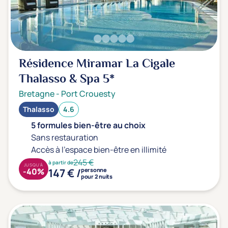
Prévention santé
(0)
Sport
(0)
Yoga
(0)
Longévité
(0)
Résidence Miramar La Cigale
Thalasso & Spa
5*
Offres spéciales
Bretagne
-
Port Crouesty
Vente Flash & Promo
(0)
Thalasso
4.6
Offres spéciales Solo
(0)
5 formules bien-être au choix
Sans restauration
Accès à l'espace bien-être en illimité
245 €
à partir de
JUSQU'À
Distance de chez vous
147 € /
-40%
personne
pour 2 nuits
Établissements proches de chez moi
Km