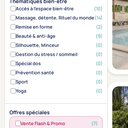
Thématiques bien-être
Accès à l'espace bien-être
(10)
Massage, détente, Rituel du monde
(14)
Remise en forme
(2)
Beauté & anti-âge
(9)
Silhouette, Minceur
(0)
Gestion du stress / sommeil
(0)
Spécial dos
(0)
Prévention santé
(0)
Sport
(0)
Yoga
(0)
Offres spéciales
Vente Flash & Promo
(7)