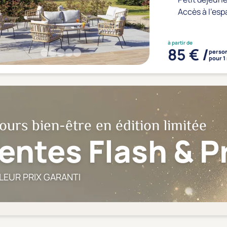
Accès à l'esp
à partir de
85 € /
perso
pour 1
ours bien-être en édition limitée
entes Flash & 
LEUR PRIX GARANTI