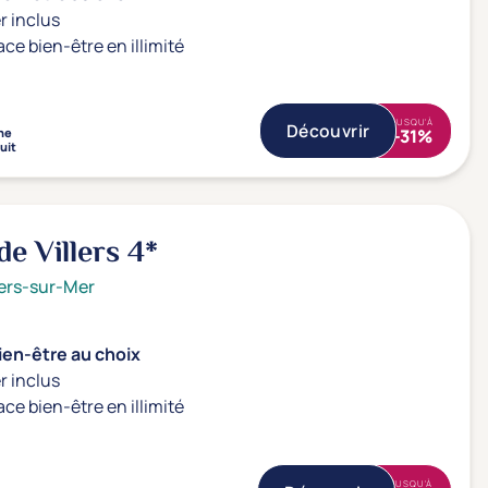
r inclus
ace bien-être en illimité
JUSQU'À
Découvrir
ne
-31%
uit
e Villers
4*
lers-sur-Mer
ien-être au choix
r inclus
ace bien-être en illimité
JUSQU'À