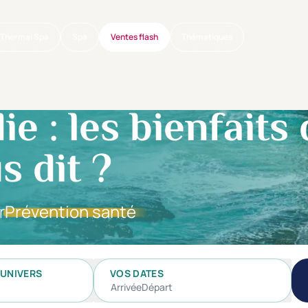
Thermal Spa
Spa
Ventes flash
Thématiques
 : les bienfaits d
s dit ?
r
Prévention santé
UNIVERS
VOS DATES
Arrivée
Départ