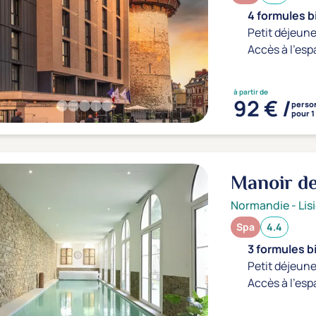
4 formules b
Petit déjeune
Accès à l'esp
à partir de
92 € /
perso
pour 1
Manoir de
Normandie
-
Lis
Spa
4.4
3 formules b
Petit déjeune
Accès à l'esp