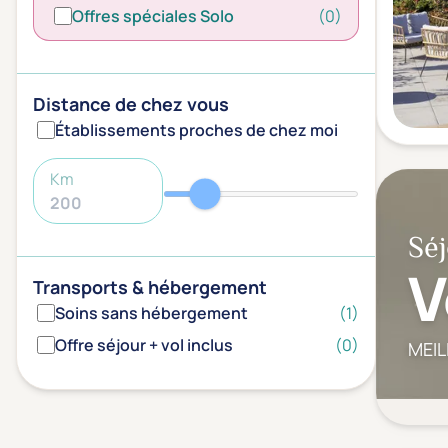
Offres spéciales Solo
(0)
Distance de chez vous
Établissements proches de chez moi
Km
Séj
V
Transports & hébergement
Soins sans hébergement
(1)
Offre séjour + vol inclus
(0)
MEIL