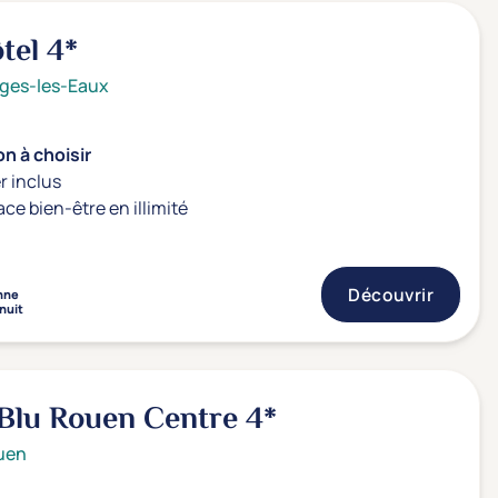
ôtel
4*
ges-les-Eaux
n à choisir
r inclus
ace bien-être en illimité
Découvrir
nne
 nuit
 Blu Rouen Centre
4*
uen