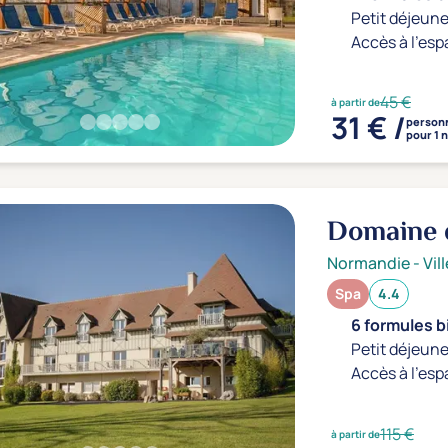
Petit déjeune
Accès à l'esp
45 €
à partir de
31 € /
person
pour 1 n
Domaine d
Normandie
-
Vil
Spa
4.4
6 formules b
Petit déjeune
Accès à l'esp
115 €
à partir de