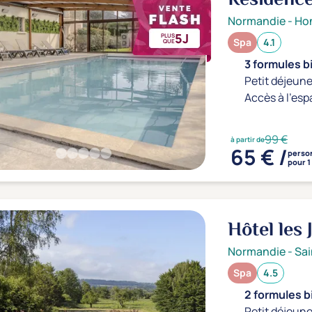
Normandie
-
Hon
5J
PLUS
Spa
4.1
QUE
3 formules b
Petit déjeune
Accès à l'esp
99 €
à partir de
65 € /
perso
pour 1
Hôtel les 
Normandie
-
Sai
Spa
4.5
2 formules b
Petit déjeune