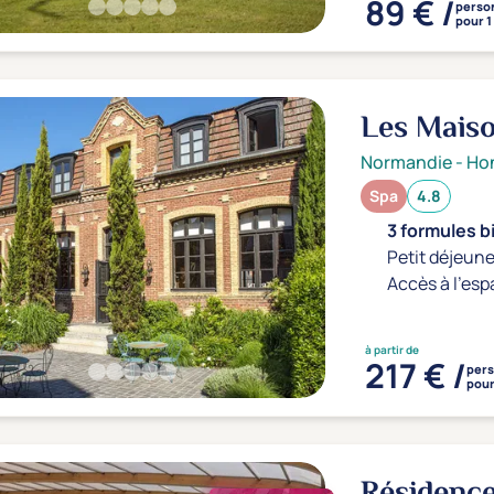
89 € /
perso
pour 1
Les Mais
Normandie
-
Hon
Spa
4.8
3 formules b
Petit déjeune
Accès à l'esp
à partir de
217 € /
per
pour
Résidence