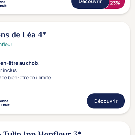
Découvrir
nne
-23%
 nuit
ons de Léa
4*
fleur
ien-être au choix
r inclus
ace bien-être en illimité
Découvrir
sonne
 1 nuit
 Tulip Inn Honfleur
3*