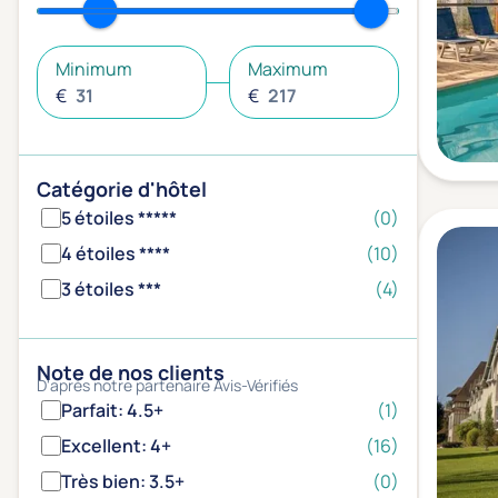
Minimum
Maximum
€
€
Catégorie d'hôtel
5 étoiles *****
(0)
4 étoiles ****
(10)
3 étoiles ***
(4)
Note de nos clients
D'après notre partenaire Avis-Vérifiés
Parfait: 4.5+
(1)
Excellent: 4+
(16)
Très bien: 3.5+
(0)