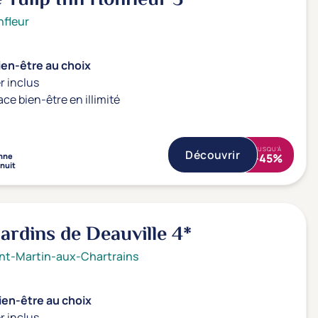
fleur
ien-être au choix
r inclus
ace bien-être en illimité
JUSQU'À
Découvrir
nne
-45%
 nuit
Jardins de Deauville
4*
nt-Martin-aux-Chartrains
ien-être au choix
r inclus