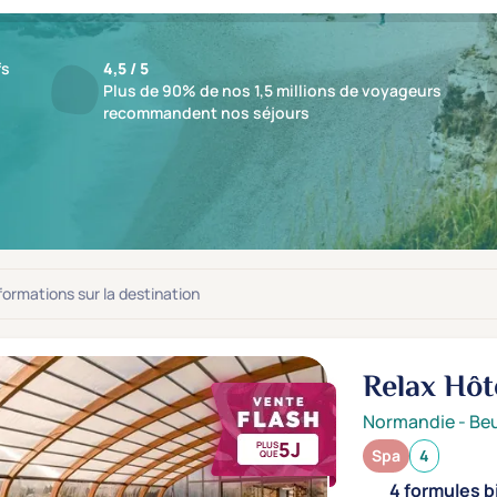
fs
4,5 / 5
Plus de 90% de nos 1,5 millions de voyageurs
recommandent nos séjours
ts : 16 Spas
jusqu'à -45%
nformations sur la destination
Relax Hôt
Normandie
-
Beu
5J
PLUS
Spa
4
QUE
4 formules b