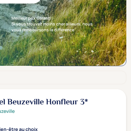
Meilleur prix Garanti :
Si vous trouvez moins cher ailleurs, nous
vous remboursons la différence
Trier par
Nos recommandations en premier
el Beuzeville Honfleur
3*
zeville
ien-être au choix