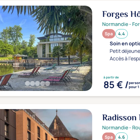
Forges H
Normandie
-
For
Spa
4.4
Soin en optio
Petit déjeune
Accès à l'esp
à partir de
85 € /
perso
pour 1
Radisson
Normandie
-
Ro
Spa
4.6