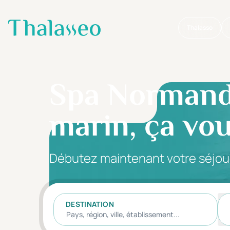
Thalasso
Aller au contenu principal
Spa Normandie
marin, ça vou
Débutez maintenant votre séjou
DESTINATION