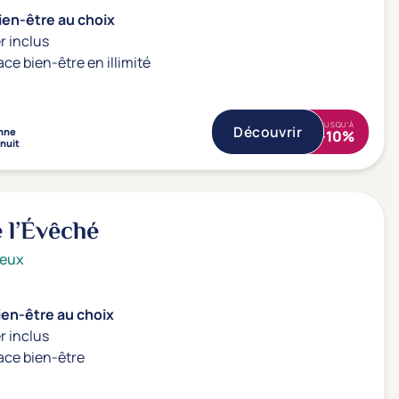
ien-être au choix
r inclus
ace bien-être en illimité
JUSQU'À
Découvrir
nne
-10%
 nuit
 l’Évêché
ieux
ien-être au choix
r inclus
ace bien-être