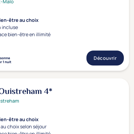
t-Malo
ien-être au choix
 incluse
ace bien-être en illimité
Découvrir
rsonne
r 1 nuit
 Ouistreham
4*
istreham
ien-être au choix
au choix selon séjour
ace bien-être en illimité