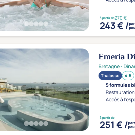
270 €
à partir de
243 € /
per
pou
Emeria Di
Bretagne
-
Dina
Thalasso
4.6
5 formules b
Restauration 
Accès à l'esp
à partir de
251 € /
per
pour