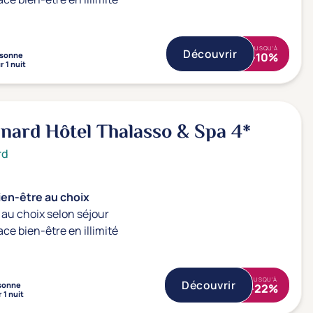
JUSQU'À
Découvrir
sonne
-10%
r 1 nuit
nard Hôtel Thalasso & Spa
4*
rd
ien-être au choix
au choix selon séjour
ace bien-être en illimité
JUSQU'À
Découvrir
sonne
-22%
 1 nuit