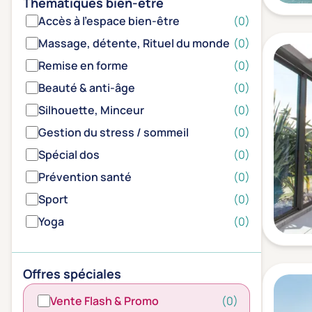
Thématiques bien-être
Accès à l'espace bien-être
(0)
Massage, détente, Rituel du monde
(0)
Remise en forme
(0)
Beauté & anti-âge
(0)
Silhouette, Minceur
(0)
Gestion du stress / sommeil
(0)
Spécial dos
(0)
Prévention santé
(0)
Sport
(0)
Yoga
(0)
Offres spéciales
Vente Flash & Promo
(0)