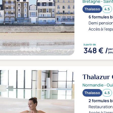
Bretagne
-
Sain
Thalasso
4.5
6 formules b
Demi pension
Accès à l'esp
à partir de
348 € /
pe
pou
Thalazur
Normandie
-
Ou
Thalasso
4.5
2 formules b
Restauration 
Accès à l'esp