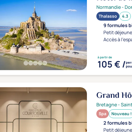
Prévithal
Normandie
-
Don
Thalasso
4.3
9 formules b
Petit déjeune
Accès à l'esp
à partir de
105 € /
per
pour
Grand Hôt
Bretagne
-
Sain
Spa
Nouveau !
2 formules b
Petit déjeune