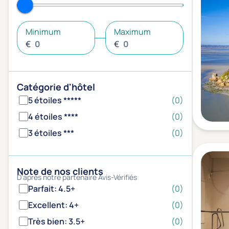
Minimum
Maximum
€
€
Catégorie d'hôtel
5 étoiles *****
(0)
4 étoiles ****
(0)
3 étoiles ***
(0)
Note de nos clients
D'après notre partenaire Avis-Vérifiés
Parfait: 4.5+
(0)
Excellent: 4+
(0)
Très bien: 3.5+
(0)