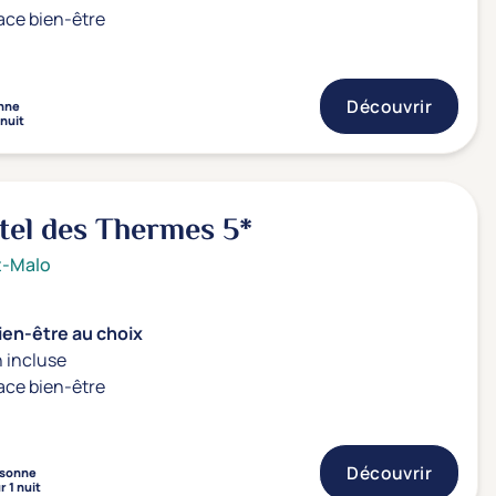
ace bien-être
Découvrir
nne
 nuit
tel des Thermes
5*
t-Malo
ien-être au choix
 incluse
ace bien-être
Découvrir
sonne
r 1 nuit