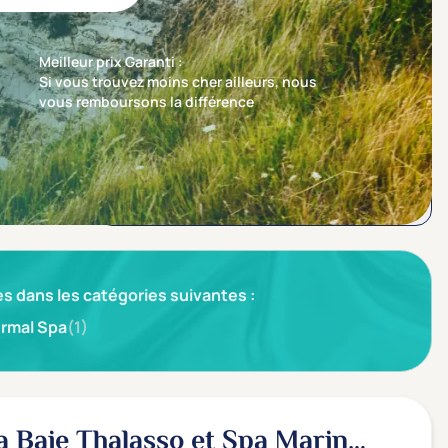
Meilleur prix Garanti :
Si vous trouvez moins cher ailleurs, nous
vous remboursons la différence
Trier par
Nos recommandations en premier
s dans les catégories suivantes :
rmal Spa
(1)
la Baie Thalasso et Spa Marin