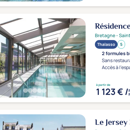
Résidenc
Bretagne
-
Sain
Thalasso
5
2 formules b
Sans restaur
Accès à l'esp
à partir de
1 123 € /
Le Jersey