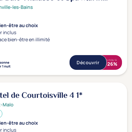
4*
ville-les-Bains
ien-être au choix
r inclus
ace bien-être en illimité
JUSQU'À
Découvrir
sonne
-26%
 1 nuit
el de Courtoisville 4
1*
t-Malo
ien-être au choix
r inclus