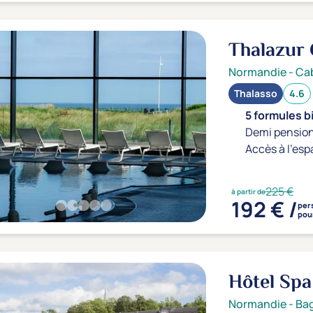
Thalazur
Normandie
-
Ca
Thalasso
4.6
5 formules b
Demi pension
Accès à l'esp
225 €
à partir de
192 € /
per
pour
Hôtel Spa
Normandie
-
Bag