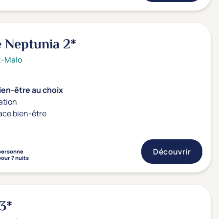
e Neptunia
2*
t-Malo
ien-être au choix
ation
ace bien-être
Découvrir
personne
pour 7 nuits
3*