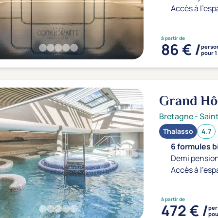
Accès à l'esp
à partir de
86 € /
perso
pour 1
Grand Hô
Bretagne
-
Sain
Thalasso
4.7
6 formules b
Demi pension
Accès à l'esp
à partir de
472 € /
per
pou