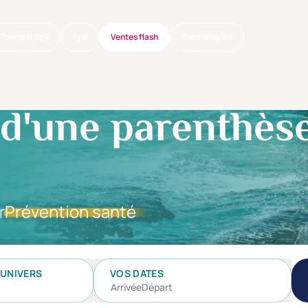
Thermal Spa
Spa
Ventes flash
Thématiques
 d'une parenthès
r
Prévention santé
UNIVERS
VOS DATES
Arrivée
Départ