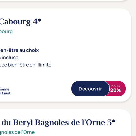
 Cabourg
4*
bourg
ien-être au choix
 incluse
ace bien-être en illimité
JUSQU'À
Découvrir
sonne
-20%
 1 nuit
 du Beryl Bagnoles de l’Orne
3*
noles de l'Orne