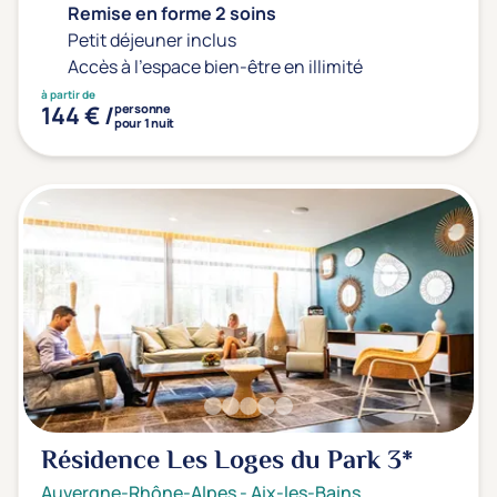
Remise en forme 2 soins
Petit déjeuner inclus
Accès à l'espace bien-être en illimité
à partir de
144 € /
personne
pour 1 nuit
Résidence Les Loges du Park
3*
Auvergne-Rhône-Alpes
-
Aix-les-Bains