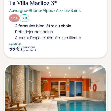
La Villa Marlioz
3*
Auvergne-Rhône-Alpes
-
Aix-les-Bains
Spa
3.9
2 formules bien-être au choix
Petit déjeuner inclus
Accès à l'espace bien-être en illimité
à partir de
55 € /
personne
pour 1 nuit