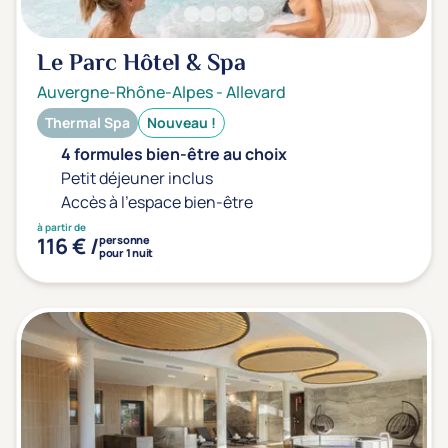
Prévention santé
(0)
Sport
(0)
Le Parc Hôtel & Spa
Yoga
(0)
Auvergne-Rhône-Alpes
-
Allevard
Thermal Spa
Nouveau !
Offres spéciales
4 formules bien-être au choix
Petit déjeuner inclus
Vente Flash & Promo
(0)
Accès à l'espace bien-être
Offres spéciales Solo
(0)
à partir de
116 € /
personne
pour 1 nuit
Distance de chez vous
Établissements proches de chez moi
Km