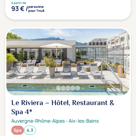
à partir de
93 € /
personne
pour 1 nuit
Le Riviera – Hôtel, Restaurant &
Spa
4*
Auvergne-Rhône-Alpes
-
Aix-les-Bains
Spa
4.3