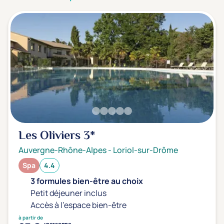
3 étoiles ***
(1)
Note de nos clients
D'après notre partenaire Avis-Vérifiés
Parfait: 4.5+
(0)
Excellent: 4+
(1)
Très bien: 3.5+
(0)
Envie de
Les Oliviers
3*
Bord de mer
(0)
Auvergne-Rhône-Alpes
-
Loriol-sur-Drôme
Ville
(0)
Spa
4.4
Montagne
(0)
3 formules bien-être au choix
Campagne
(1)
Petit déjeuner inclus
Accès à l'espace bien-être
à partir de
personne