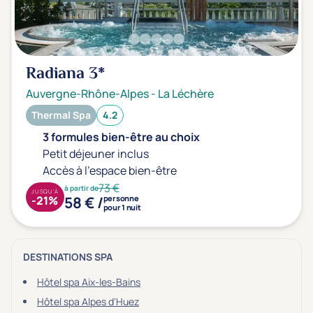
Radiana
3*
Auvergne-Rhône-Alpes
-
La Léchère
Thermal Spa
4.2
3 formules bien-être au choix
Petit déjeuner inclus
Accès à l'espace bien-être
73 €
à partir de
JUSQU'À
58 € /
-21%
personne
pour 1 nuit
DESTINATIONS SPA
Hôtel spa Aix-les-Bains
Hôtel spa Alpes d'Huez