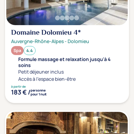
Transports & hébergement
Soins sans hébergement
(1)
Offre séjour + vol inclus
(0)
Domaine Dolomieu
4*
Auvergne-Rhône-Alpes
-
Dolomieu
Spa
4.4
Formule massage et relaxation jusqu'à 4
soins
Petit déjeuner inclus
Accès à l'espace bien-être
à partir de
183 € /
personne
pour 1 nuit