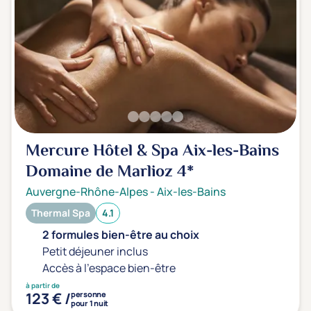
Mercure Hôtel & Spa Aix-les-Bains
Domaine de Marlioz
4*
Auvergne-Rhône-Alpes
-
Aix-les-Bains
Thermal Spa
4.1
2 formules bien-être au choix
Petit déjeuner inclus
Accès à l'espace bien-être
à partir de
123 € /
personne
pour 1 nuit