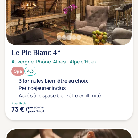
Le Pic Blanc
4*
Auvergne-Rhône-Alpes
-
Alpe d'Huez
Spa
4.3
3 formules bien-être au choix
Petit déjeuner inclus
Accès à l'espace bien-être en illimité
à partir de
73 € /
personne
pour 1 nuit