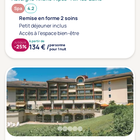
Spa
4.2
Remise en forme 2 soins
Petit déjeuner inclus
Accès à l'espace bien-être
à partir de
JUSQU'À
134 € /
personne
-25%
pour 1 nuit