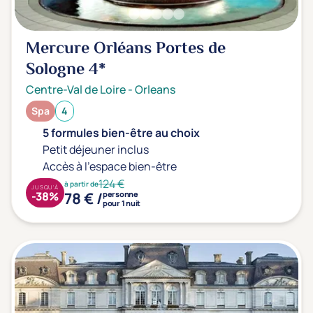
Prévention santé
(0)
Sport
(0)
Mercure Orléans Portes de
Yoga
(0)
Sologne
4*
Centre-Val de Loire
-
Orleans
Offres spéciales
Spa
4
Vente Flash & Promo
(1)
5 formules bien-être au choix
Offres spéciales Solo
(0)
Petit déjeuner inclus
Accès à l'espace bien-être
124 €
à partir de
JUSQU'À
78 € /
-38%
personne
pour 1 nuit
Distance de chez vous
Établissements proches de chez moi
Km