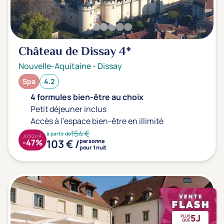
Château de Dissay
4*
Nouvelle-Aquitaine
-
Dissay
Spa
4.2
4 formules bien-être au choix
Petit déjeuner inclus
Accès à l'espace bien-être en illimité
154 €
à partir de
JUSQU'À
103 € /
-47%
personne
pour 1 nuit
5J
PLUS
QUE