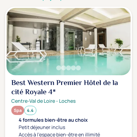
3 étoiles ***
(0)
Note de nos clients
D'après notre partenaire Avis-Vérifiés
Parfait: 4.5+
(0)
Excellent: 4+
(1)
Très bien: 3.5+
(0)
Envie de
Best Western Premier Hôtel de la
Bord de mer
(0)
cité Royale
4*
Ville
(1)
Centre-Val de Loire
-
Loches
Montagne
(0)
Spa
4.4
Campagne
(0)
4 formules bien-être au choix
Petit déjeuner inclus
Accès à l'espace bien-être en illimité