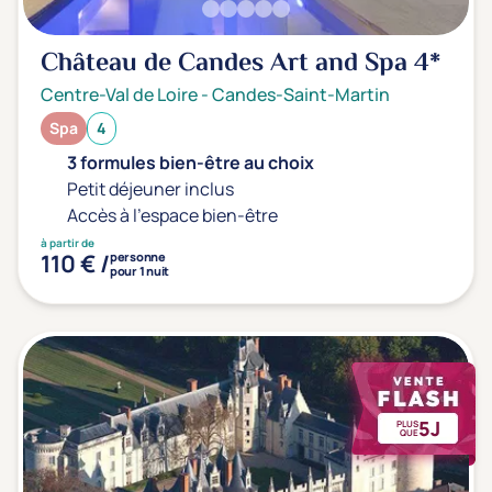
Château de Candes Art and Spa
4*
Centre-Val de Loire
-
Candes-Saint-Martin
Spa
4
3 formules bien-être au choix
Petit déjeuner inclus
Accès à l'espace bien-être
à partir de
110 € /
personne
pour 1 nuit
5J
PLUS
QUE