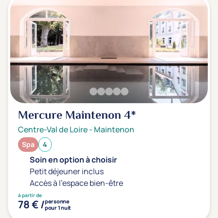
Mercure Maintenon
4*
Centre-Val de Loire
-
Maintenon
Spa
4
Soin en option à choisir
Petit déjeuner inclus
Accès à l'espace bien-être
à partir de
78 € /
personne
pour 1 nuit