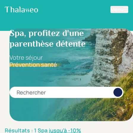
Menu
Aller au contenu principal
Filtrer les résultats
Spa, profitez d'une
parenthèse détente
Fourchette de prix
Prix par personne
Votre séjour
Prévention santé
Minimum
Maximum
€
€
Rechercher
Catégorie d'hôtel
5 étoiles *****
(0)
4 étoiles ****
(1)
Résultats : 1 Spa
jusqu'à -10%