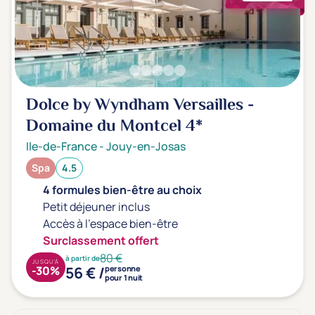
Dolce by Wyndham Versailles -
Domaine du Montcel
4*
Ile-de-France
-
Jouy-en-Josas
Spa
4.5
4 formules bien-être au choix
Petit déjeuner inclus
Accès à l'espace bien-être
Surclassement offert
80 €
à partir de
JUSQU'À
56 € /
-30%
personne
pour 1 nuit