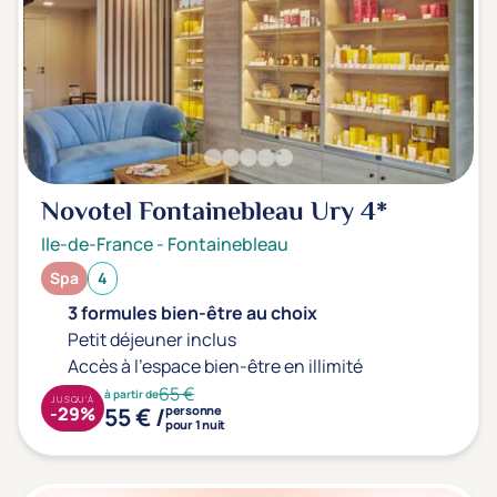
Novotel Fontainebleau Ury
4*
Ile-de-France
-
Fontainebleau
Spa
4
3 formules bien-être au choix
Petit déjeuner inclus
Accès à l'espace bien-être en illimité
65 €
à partir de
JUSQU'À
55 € /
-29%
personne
pour 1 nuit