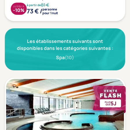
Type de séjour
81 €
à partir de
JUSQU'À
73 € /
-10%
personne
pour 1 nuit
Thalasso
Thermal Spa
Spa
(1)
Les établissements suivants sont
disponibles dans les catégories suivantes :
Thématiques bien-être
Spa
(10)
Accès à l'espace bien-être
(1)
Massage, détente, Rituel du monde
(1)
Remise en forme
(0)
Beauté & anti-âge
(1)
Silhouette, Minceur
(0)
5J
PLUS
QUE
Gestion du stress / sommeil
(0)
Spécial dos
(0)