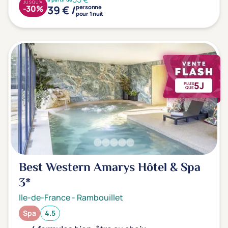
JUSQU'À
39 € /
-30%
personne
pour 1 nuit
5J
PLUS
QUE
Best Western Amarys Hôtel & Spa
3*
Ile-de-France
-
Rambouillet
Spa
4.5