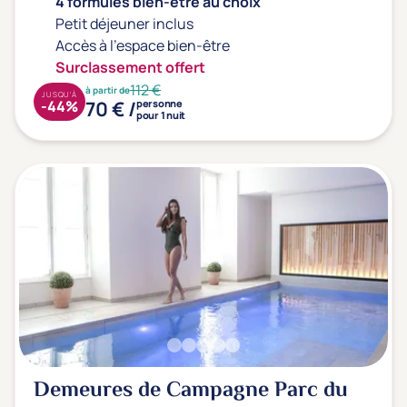
4 formules bien-être au choix
Petit déjeuner inclus
Accès à l'espace bien-être
Surclassement offert
112 €
à partir de
JUSQU'À
70 € /
-44%
personne
pour 1 nuit
Demeures de Campagne Parc du