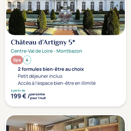
Transports & hébergement
Soins sans hébergement
(1)
Offre séjour + vol inclus
(0)
Château d’Artigny
5*
Centre-Val de Loire
-
Montbazon
Spa
4
2 formules bien-être au choix
Petit déjeuner inclus
Accès à l'espace bien-être en illimité
à partir de
199 € /
personne
pour 1 nuit