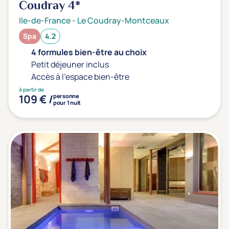
Coudray
4*
Ile-de-France
-
Le Coudray-Montceaux
Spa
4.2
4 formules bien-être au choix
Petit déjeuner inclus
Accès à l'espace bien-être
à partir de
109 € /
personne
pour 1 nuit