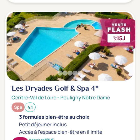
5J
PLUS
QUE
Les Dryades Golf & Spa
4*
Centre-Val de Loire
-
Pouligny Notre Dame
Spa
4.1
3 formules bien-être au choix
Petit déjeuner inclus
Accès à l'espace bien-être en illimité
55 €
à partir de