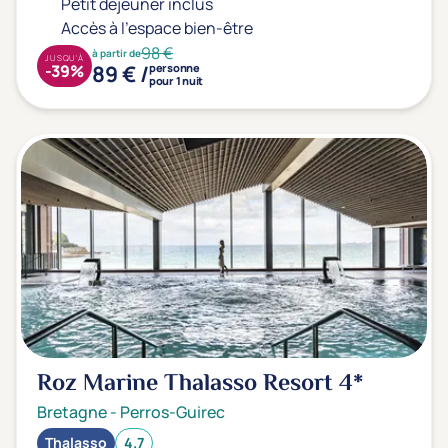
Petit déjeuner inclus
Accès à l'espace bien-être
98 €
à partir de
JUSQU'À
89 € /
-39%
personne
pour 1 nuit
Roz Marine Thalasso Resort
4*
Bretagne
-
Perros-Guirec
Thalasso
4.7