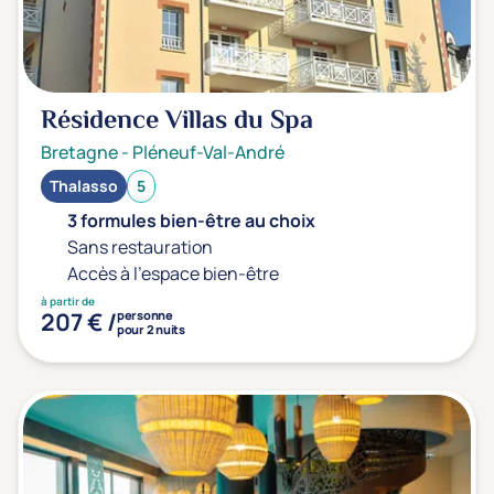
Transports & hébergement
Soins sans hébergement
(0)
Résidence Villas du Spa
Offre séjour + vol inclus
(0)
Bretagne
-
Pléneuf-Val-André
Thalasso
5
3 formules bien-être au choix
Sans restauration
Accès à l'espace bien-être
à partir de
207 € /
personne
pour 2 nuits