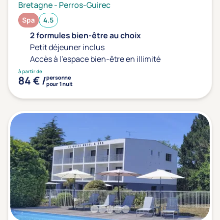
Bretagne
-
Perros-Guirec
Spa
4.5
2 formules bien-être au choix
Petit déjeuner inclus
Accès à l'espace bien-être en illimité
à partir de
84 € /
personne
pour 1 nuit