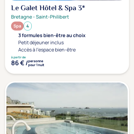
Le Galet Hôtel & Spa
3*
Bretagne
-
Saint-Philibert
Spa
4
3 formules bien-être au choix
Petit déjeuner inclus
Accès à l'espace bien-être
à partir de
86 € /
personne
pour 1 nuit