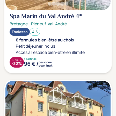
Prévention santé
(0)
Sport
(0)
Spa Marin du Val André
4*
Yoga
(0)
Bretagne
-
Pléneuf-Val-André
Longévité
(0)
Thalasso
4.6
6 formules bien-être au choix
Offres spéciales
Petit déjeuner inclus
Accès à l'espace bien-être en illimité
Vente Flash & Promo
(0)
à partir de
JUSQU'À
96 € /
Offres spéciales Solo
personne
(0)
-32%
pour 1 nuit
Distance de chez vous
Établissements proches de chez moi
Km