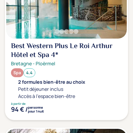
Best Western Plus Le Roi Arthur
Hôtel et Spa
4*
Bretagne
-
Ploërmel
Spa
4.4
2 formules bien-être au choix
Petit déjeuner inclus
Accès à l'espace bien-être
à partir de
94 € /
personne
pour 1 nuit