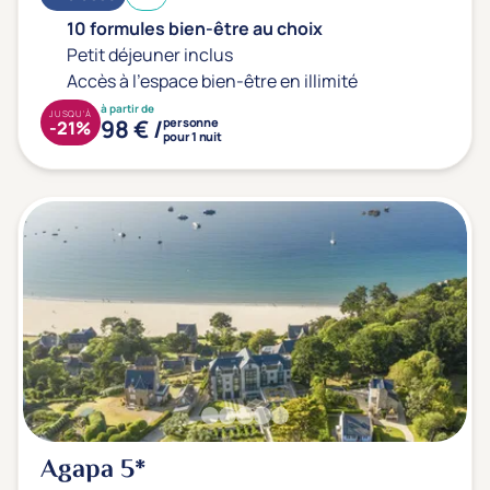
10 formules bien-être au choix
Petit déjeuner inclus
Accès à l'espace bien-être en illimité
à partir de
JUSQU'À
98 € /
personne
-21%
pour 1 nuit
Agapa
5*