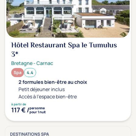
Hôtel Restaurant Spa le Tumulus
3*
Bretagne
-
Carnac
Spa
4.4
2 formules bien-être au choix
Petit déjeuner inclus
Accès à l'espace bien-être
à partir de
117 € /
personne
pour 1 nuit
DESTINATIONS SPA