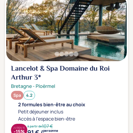
Lancelot & Spa Domaine du Roi
Arthur
3*
Bretagne
-
Ploërmel
Spa
4.2
2 formules bien-être au choix
Petit déjeuner inclus
Accès à l'espace bien-être
107 €
à partir de
JUSQU'À
91 € /
-15%
personne