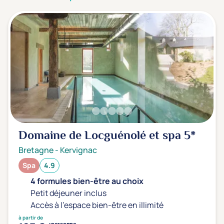
3 étoiles ***
(0)
Note de nos clients
D'après notre partenaire Avis-Vérifiés
Parfait: 4.5+
(1)
Excellent: 4+
(0)
Très bien: 3.5+
(0)
Envie de
Domaine de Locguénolé et spa
5*
Bord de mer
(0)
Bretagne
-
Kervignac
Ville
(0)
Spa
4.9
Montagne
(0)
4 formules bien-être au choix
Campagne
(1)
Petit déjeuner inclus
Accès à l'espace bien-être en illimité
à partir de
personne