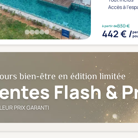
Accès à l'esp
830 €
à partir de
442 € /
pe
pou
ours bien-être en édition limitée
entes Flash & 
LEUR PRIX GARANTI