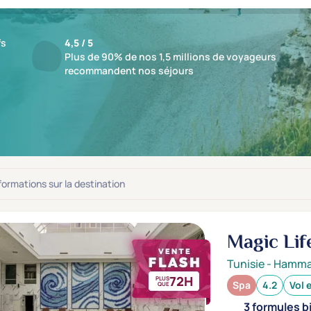
fs
4,5 / 5
Plus de 90% de nos 1,5 millions de voyageurs
recommandent nos séjours
ts : 6 Spas
jusqu'à -59%
nformations sur la destination
Magic Lif
Tunisie
-
Hamm
72H
PLUS
Spa
4.2
Vol 
QUE
3 formules b