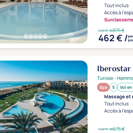
Tout inclus
Accès à l'esp
Surclasseme
875 €
à partir de
462 € /
pe
pou
Iberosta
Tunisie
-
Hamm
Spa
5
Vol en
Massage et r
Tout inclus
Accès à l'esp
675 €
à partir de