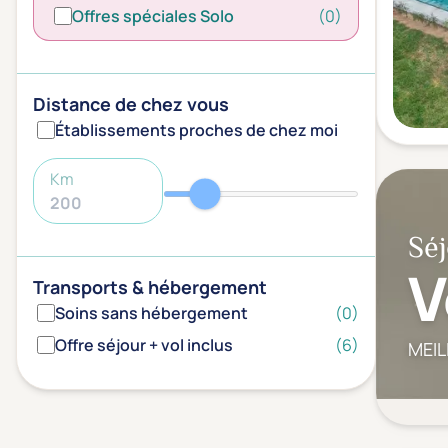
Offres spéciales Solo
(0)
Distance de chez vous
Établissements proches de chez moi
Km
Séj
V
Transports & hébergement
Soins sans hébergement
(0)
Offre séjour + vol inclus
(6)
MEIL