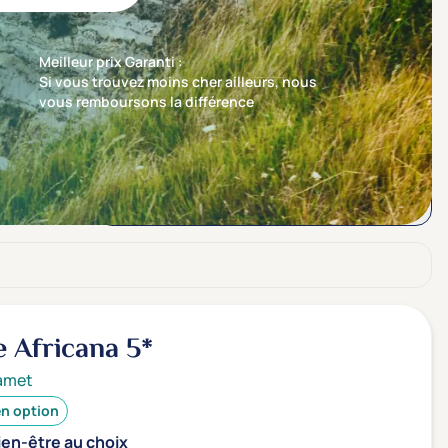
Meilleur prix Garanti :
Si vous trouvez moins cher ailleurs, nous
vous remboursons la différence
Trier par
Nos recommandations en premier
e Africana
5*
amet
en option
ien-être au choix