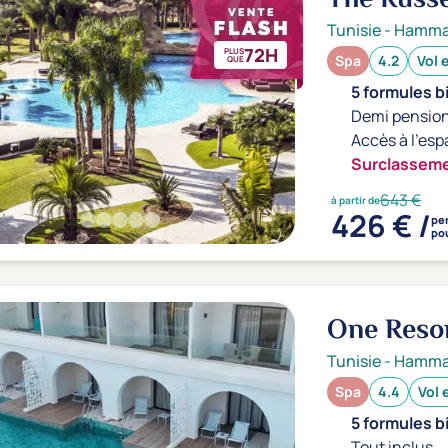
Tunisie
-
Hamm
72H
PLUS
Spa
4.2
Vol 
QUE
5 formules b
Demi pension
Accès à l'esp
Surclasseme
643 €
à partir de
426 € /
pe
pou
One Reso
Tunisie
-
Hamm
Spa
4.4
Vol 
5 formules b
Tout inclus