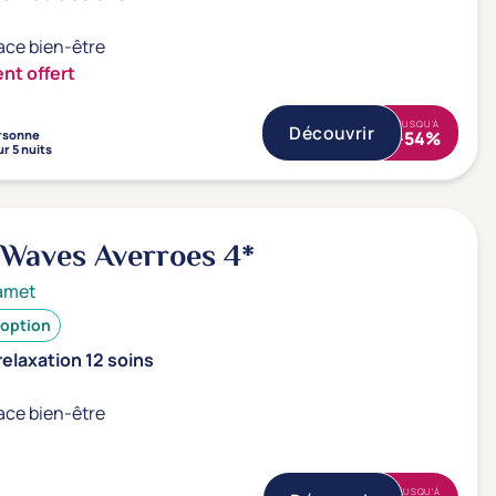
ace bien-être
nt offert
JUSQU'À
Découvrir
rsonne
-54%
r 5 nuits
r Waves Averroes
4*
amet
 option
elaxation 12 soins
ace bien-être
JUSQU'À