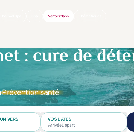
Thermal Spa
Spa
Ventes flash
Thématiques
 : cure de déte
r
Prévention santé
UNIVERS
VOS DATES
Arrivée
Départ