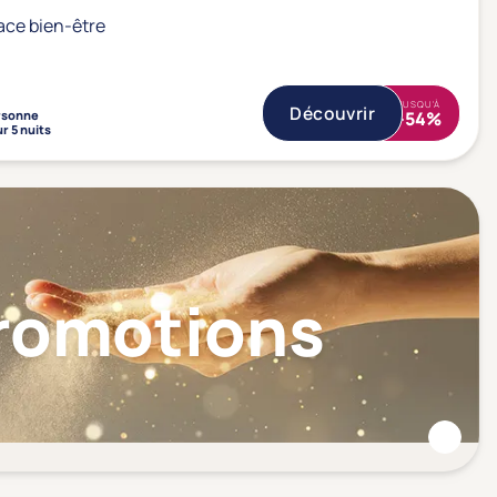
ace bien-être
JUSQU'À
Découvrir
rsonne
-54%
r 5 nuits
Promotions