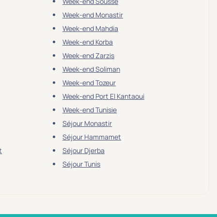
Week-end Sousse
Week-end Monastir
Week-end Mahdia
Week-end Korba
Week-end Zarzis
Week-end Soliman
Week-end Tozeur
Week-end Port El Kantaoui
Week-end Tunisie
Séjour Monastir
Séjour Hammamet
t
Séjour Djerba
Séjour Tunis