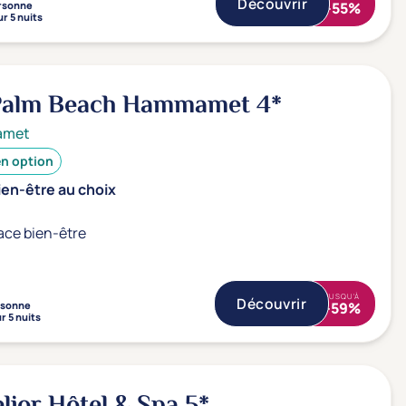
Découvrir
rsonne
-55%
r 5 nuits
 Palm Beach Hammamet
4*
amet
en option
ien-être au choix
ace bien-être
JUSQU'À
Découvrir
rsonne
-59%
r 5 nuits
lior Hôtel & Spa
5*