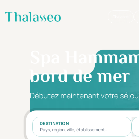
Thalasso
Aller au contenu principal
Spa Hammamet
bord de mer
Débutez maintenant votre séjou
DESTINATION