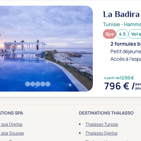
La Badira
Tunisie
-
Hamm
Spa
4.5
Vol 
2 formules b
Petit déjeune
Accès à l'esp
1238 €
à partir de
796 € /
pe
pou
ATIONS SPA
DESTINATIONS THALASSO
 spa Djerba
Thalasso Tunisie
 spa Sousse
Thalasso Djerba