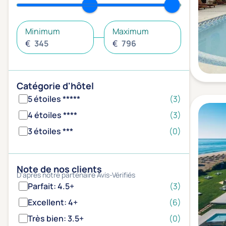
Minimum
Maximum
€
€
Catégorie d'hôtel
5 étoiles *****
(3)
4 étoiles ****
(3)
3 étoiles ***
(0)
Note de nos clients
D'après notre partenaire Avis-Vérifiés
Parfait: 4.5+
(3)
Excellent: 4+
(6)
Très bien: 3.5+
(0)