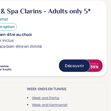
 & Spa Clarins - Adults only
5*
amet
en option
ien-être au choix
r inclus
ace bien-être en illimité
JUSQU'À
Découvrir
rsonne
-39%
r 5 nuits
WEEK-ENDS EN TUNISIE
Week-end Djerba
Week-end Hammamet