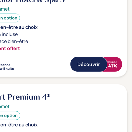
amet
en option
ien-être au choix
 incluse
ace bien-être
nt offert
JUSQU'À
Découvrir
rsonne
-41%
r 5 nuits
rt Premium
4*
amet
en option
ien-être au choix