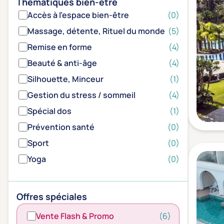
Thématiques bien-être
Accès à l'espace bien-être
(0)
Massage, détente, Rituel du monde
(5)
Remise en forme
(4)
Beauté & anti-âge
(4)
Silhouette, Minceur
(1)
Gestion du stress / sommeil
(4)
Spécial dos
(1)
Prévention santé
(0)
Sport
(0)
Yoga
(0)
Offres spéciales
Vente Flash & Promo
(6)