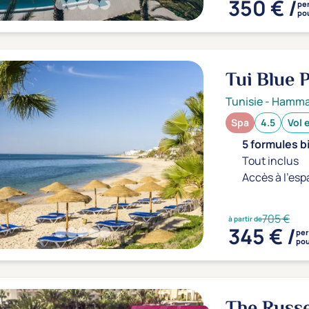
350 € /
pe
pou
Tui Blue
Tunisie
-
Hamm
Spa
4.5
Vol 
5 formules b
Tout inclus
Accès à l'esp
705 €
à partir de
345 € /
pe
pou
The Russe