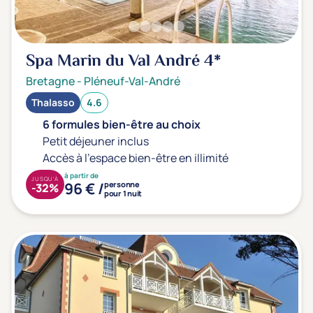
Type de séjour
Spa Marin du Val André
4*
Thalasso
Thermal Spa
Spa
Bretagne
-
Pléneuf-Val-André
Thalasso
4.6
Thématiques bien-être
6 formules bien-être au choix
Accès à l'espace bien-être
(0)
Petit déjeuner inclus
Accès à l'espace bien-être en illimité
Massage, détente, Rituel du monde
(0)
à partir de
JUSQU'À
Remise en forme
(0)
96 € /
personne
-32%
pour 1 nuit
Beauté & anti-âge
(0)
Silhouette, Minceur
(0)
Gestion du stress / sommeil
(0)
Spécial dos
(0)
Prévention santé
(0)