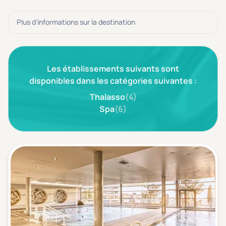
3 étoiles ***
(0)
Plus d'informations sur la destination
Note de nos clients
D'après notre partenaire Avis-Vérifiés
Parfait: 4.5+
(0)
Les établissements suivants sont
Excellent: 4+
(0)
disponibles dans les catégories suivantes :
Très bien: 3.5+
(0)
Thalasso
(4)
Spa
(6)
Envie de
Bord de mer
(0)
Ville
(0)
Montagne
(0)
Campagne
(0)