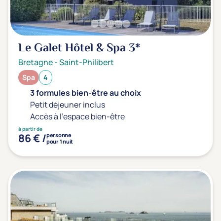
Le Galet Hôtel & Spa
3*
Bretagne
-
Saint-Philibert
Spa
4
3 formules bien-être au choix
Petit déjeuner inclus
Accès à l'espace bien-être
à partir de
86 € /
personne
pour 1 nuit