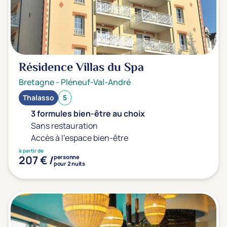
Sport
(0)
Yoga
(0)
Offres spéciales
Résidence Villas du Spa
Vente Flash & Promo
(0)
Bretagne
-
Pléneuf-Val-André
Offres spéciales Solo
(0)
Thalasso
5
3 formules bien-être au choix
Sans restauration
Accès à l'espace bien-être
Distance de chez vous
à partir de
Établissements proches de chez moi
207 € /
personne
pour 2 nuits
Km