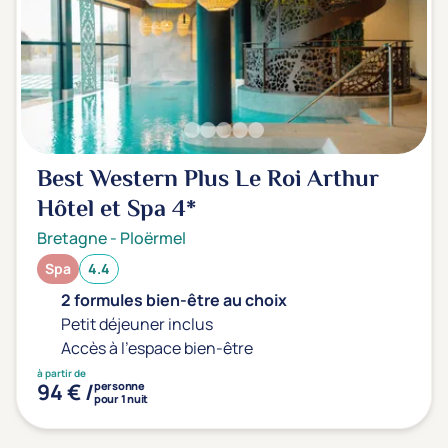
Transports & hébergement
Soins sans hébergement
(0)
Offre séjour + vol inclus
(0)
Best Western Plus Le Roi Arthur
Hôtel et Spa
4*
Bretagne
-
Ploërmel
Spa
4.4
2 formules bien-être au choix
Petit déjeuner inclus
Accès à l'espace bien-être
à partir de
94 € /
personne
pour 1 nuit