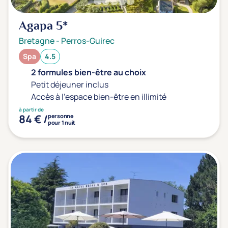
Agapa
5*
Bretagne
-
Perros-Guirec
Spa
4.5
2 formules bien-être au choix
Petit déjeuner inclus
Accès à l'espace bien-être en illimité
à partir de
84 € /
personne
pour 1 nuit