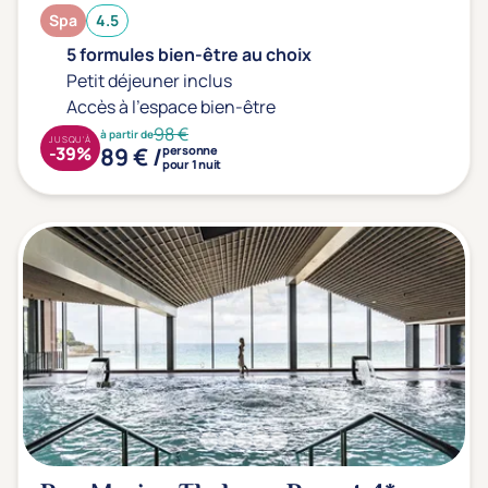
Spa
4.5
5 formules bien-être au choix
Petit déjeuner inclus
Accès à l'espace bien-être
98 €
à partir de
JUSQU'À
89 € /
-39%
personne
pour 1 nuit