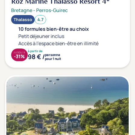
Roz Marine Thalasso Resort
4*
Bretagne
-
Perros-Guirec
Thalasso
4.7
10 formules bien-être au choix
Petit déjeuner inclus
Accès à l'espace bien-être en illimité
à partir de
JUSQU'À
98 € /
personne
-31%
pour 1 nuit