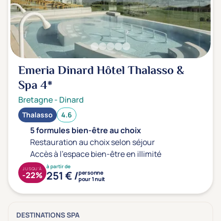
Emeria Dinard Hôtel Thalasso &
Spa
4*
Bretagne
-
Dinard
Thalasso
4.6
5 formules bien-être au choix
Restauration au choix selon séjour
Accès à l'espace bien-être en illimité
à partir de
JUSQU'À
251 € /
personne
-22%
pour 1 nuit
DESTINATIONS SPA