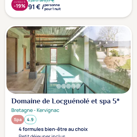
107 €
à partir de
JUSQU'À
91 € /
-19%
personne
pour 1 nuit
Domaine de Locguénolé et spa
5*
Bretagne
-
Kervignac
Spa
4.9
4 formules bien-être au choix
Petit déjeuner inclus