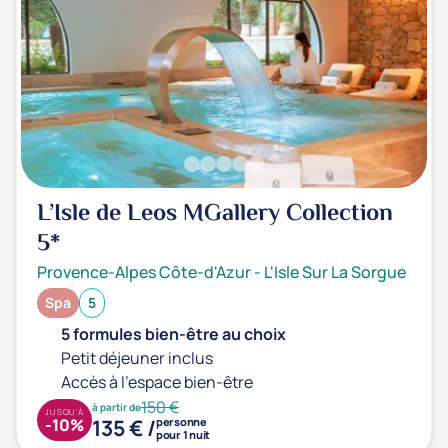
L’Isle de Leos MGallery Collection
5*
Provence-Alpes Côte-d'Azur
-
L'Isle Sur La Sorgue
Spa
5
5 formules bien-être au choix
Petit déjeuner inclus
Accès à l'espace bien-être
150 €
à partir de
JUSQU'À
135 € /
-10%
personne
pour 1 nuit