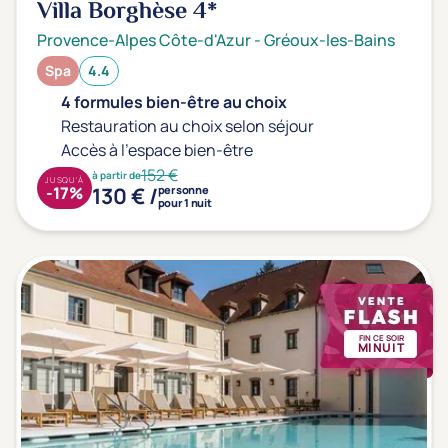
Villa Borghèse
4*
Provence-Alpes Côte-d'Azur
-
Gréoux-les-Bains
Spa
4.4
4 formules bien-être au choix
Restauration au choix selon séjour
Accès à l'espace bien-être
152 €
à partir de
JUSQU'À
130 € /
-17%
personne
pour 1 nuit
FIN CE SOIR
MINUIT