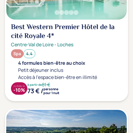
Best Western Premier Hôtel de la
cité Royale
4*
Centre-Val de Loire
-
Loches
Spa
4.4
4 formules bien-être au choix
Petit déjeuner inclus
Accès à l'espace bien-être en illimité
81 €
à partir de
JUSQU'À
73 € /
-10%
personne
pour 1 nuit