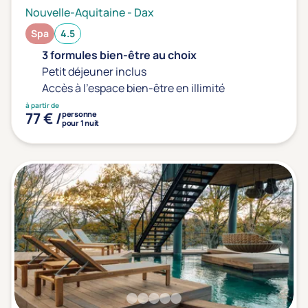
Nouvelle-Aquitaine
-
Dax
Spa
4.5
3 formules bien-être au choix
Petit déjeuner inclus
Accès à l'espace bien-être en illimité
à partir de
77 € /
personne
pour 1 nuit