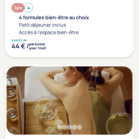
Spa
4
4 formules bien-être au choix
Transports & hébergement
Petit déjeuner inclus
Soins sans hébergement
(23)
Accès à l'espace bien-être
Offre séjour + vol inclus
(3)
à partir de
44 € /
personne
pour 1 nuit