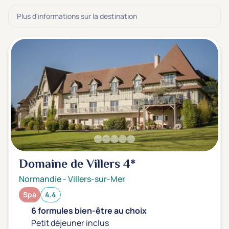
3 étoiles ***
(37)
Plus d'informations sur la destination
Note de nos clients
D'après notre partenaire Avis-Vérifiés
Parfait: 4.5+
(47)
Excellent: 4+
(117)
Très bien: 3.5+
(126)
Envie de
Bord de mer
(37)
Ville
(39)
Domaine de Villers
4*
Montagne
(8)
Normandie
-
Villers-sur-Mer
Campagne
(57)
Spa
4.4
6 formules bien-être au choix
Petit déjeuner inclus