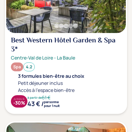
Best Western Hôtel Garden & Spa
3*
Centre-Val de Loire
-
La Baule
Spa
4.2
3 formules bien-être au choix
Petit déjeuner inclus
Accès à l'espace bien-être
61 €
à partir de
JUSQU'À
43 € /
-30%
personne
pour 1 nuit