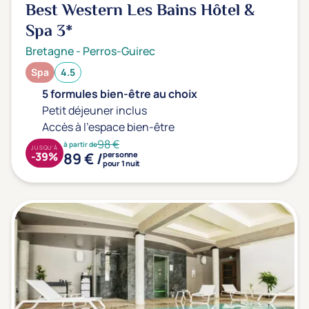
Best Western Les Bains Hôtel &
Spa
3*
Bretagne
-
Perros-Guirec
Spa
4.5
5 formules bien-être au choix
Petit déjeuner inclus
Accès à l'espace bien-être
98 €
à partir de
JUSQU'À
89 € /
-39%
personne
pour 1 nuit