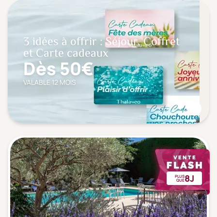
3 idées à offrir : Séjour, Coffret
et Carte cadeaux
Dès 50€
VALABLE 12 MOIS
8J
PLUS
QUE