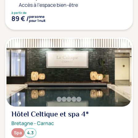
Accès à l'espace bien-être
à partir de
89 € /
personne
pour 1 nuit
Hôtel Celtique et spa
4*
Bretagne
-
Carnac
Spa
4.3