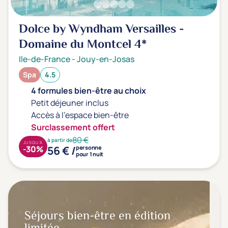
Dolce by Wyndham Versailles -
Domaine du Montcel
4*
Ile-de-France
-
Jouy-en-Josas
Spa
4.5
4 formules bien-être au choix
Petit déjeuner inclus
Accès à l'espace bien-être
Surclassement offert
80 €
à partir de
JUSQU'À
56 € /
-30%
personne
pour 1 nuit
Séjours bien-être en édition