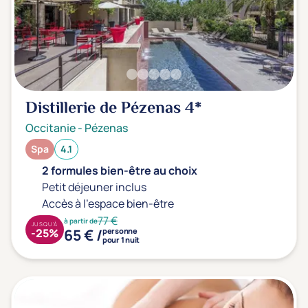
Distillerie de Pézenas
4*
Occitanie
-
Pézenas
Spa
4.1
2 formules bien-être au choix
Petit déjeuner inclus
Accès à l'espace bien-être
77 €
à partir de
JUSQU'À
65 € /
-25%
personne
pour 1 nuit