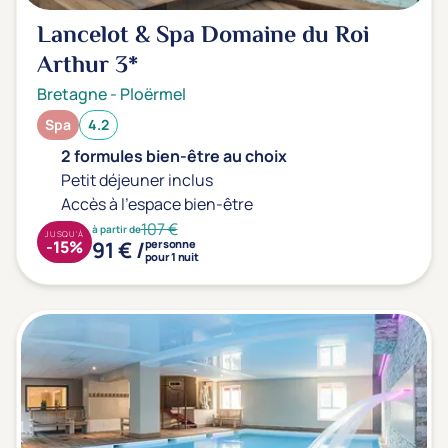
Lancelot & Spa Domaine du Roi
Arthur
3*
Bretagne
-
Ploërmel
Spa
4.2
2 formules bien-être au choix
Petit déjeuner inclus
Accès à l'espace bien-être
107 €
à partir de
JUSQU'À
91 € /
-15%
personne
pour 1 nuit