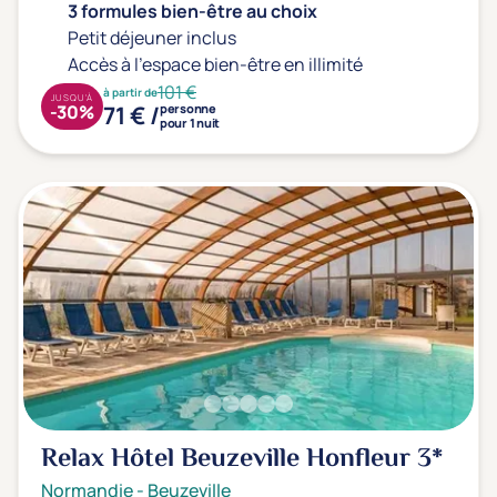
Prévention santé
(0)
3 formules bien-être au choix
Sport
(1)
Petit déjeuner inclus
Accès à l'espace bien-être en illimité
Yoga
(2)
101 €
à partir de
JUSQU'À
Longévité
(0)
71 € /
-30%
personne
pour 1 nuit
Offres spéciales
Vente Flash & Promo
(38)
Offres spéciales Solo
(0)
Distance de chez vous
Établissements proches de chez moi
Km
Relax Hôtel Beuzeville Honfleur
3*
Normandie
-
Beuzeville