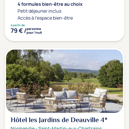
4 formules bien-être au choix
Petit déjeuner inclus
Accès à l'espace bien-être
à partir de
79 € /
personne
pour 1 nuit
Hôtel les Jardins de Deauville
4*
Normandie
-
Saint-Martin-aux-Chartrains