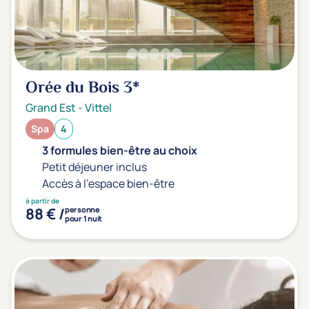
Orée du Bois
3*
Grand Est
-
Vittel
Spa
4
3 formules bien-être au choix
Petit déjeuner inclus
Accès à l'espace bien-être
à partir de
88 € /
personne
pour 1 nuit