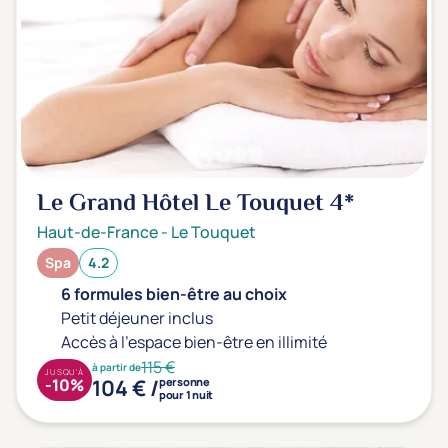
Le Grand Hôtel Le Touquet
4*
Haut-de-France
-
Le Touquet
Spa
4.2
6 formules bien-être au choix
Petit déjeuner inclus
Accès à l'espace bien-être en illimité
115 €
à partir de
JUSQU'À
104 € /
-10%
personne
pour 1 nuit