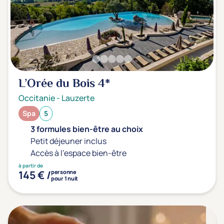
L’Orée du Bois
4*
Occitanie
-
Lauzerte
Spa
5
3 formules bien-être au choix
Petit déjeuner inclus
Accès à l'espace bien-être
à partir de
145 € /
personne
pour 1 nuit