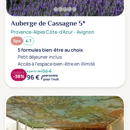
Auberge de Cassagne
5*
Provence-Alpes Côte-d'Azur
-
Avignon
Spa
4.7
5 formules bien-être au choix
Petit déjeuner inclus
Accès à l'espace bien-être en illimité
156 €
à partir de
JUSQU'À
96 € /
-38%
personne
pour 1 nuit