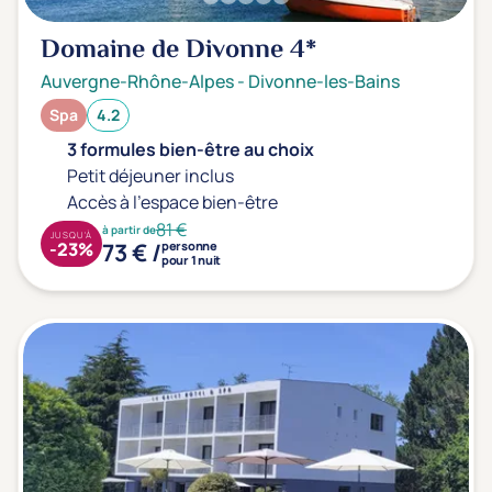
Domaine de Divonne
4*
Auvergne-Rhône-Alpes
-
Divonne-les-Bains
Spa
4.2
3 formules bien-être au choix
Petit déjeuner inclus
Accès à l'espace bien-être
81 €
à partir de
JUSQU'À
73 € /
-23%
personne
pour 1 nuit