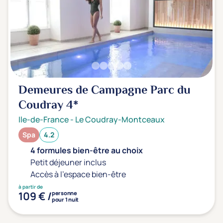
Sport
(0)
Yoga
(0)
Offres spéciales
Vente Flash & Promo
(0)
Demeures de Campagne Parc du
Offres spéciales Solo
(0)
Coudray
4*
Ile-de-France
-
Le Coudray-Montceaux
Spa
4.2
Distance de chez vous
Établissements proches de chez moi
4 formules bien-être au choix
Petit déjeuner inclus
Km
Accès à l'espace bien-être
à partir de
109 € /
personne
pour 1 nuit