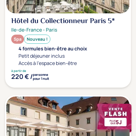
Hôtel du Collectionneur Paris
5*
Ile-de-France
-
Paris
Spa
Nouveau !
4 formules bien-être au choix
Petit déjeuner inclus
Accès à l'espace bien-être
à partir de
220 € /
personne
pour 1 nuit
5J
PLUS
QUE