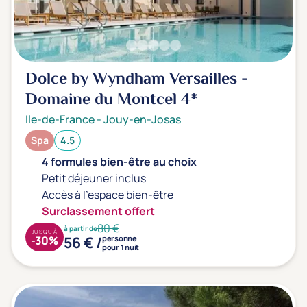
Dolce by Wyndham Versailles -
Domaine du Montcel
4*
Ile-de-France
-
Jouy-en-Josas
Spa
4.5
4 formules bien-être au choix
Petit déjeuner inclus
Accès à l'espace bien-être
Surclassement offert
80 €
à partir de
JUSQU'À
56 € /
-30%
personne
pour 1 nuit