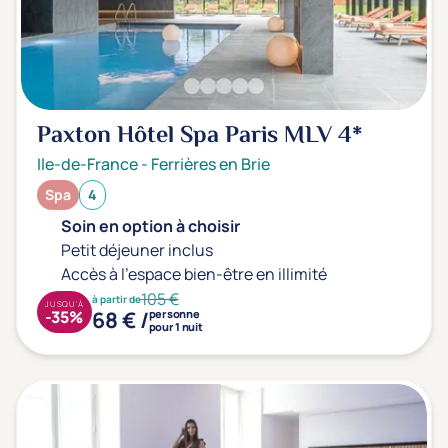
Type de séjour
Thalasso
Thermal Spa
Spa
Paxton Hôtel Spa Paris MLV
4*
Ile-de-France
-
Ferrières en Brie
Thématiques bien-être
Spa
4
Accès à l'espace bien-être
(0)
Soin en option à choisir
Massage, détente, Rituel du monde
(0)
Petit déjeuner inclus
Remise en forme
(0)
Accès à l'espace bien-être en illimité
Beauté & anti-âge
(0)
105 €
à partir de
JUSQU'À
68 € /
-35%
personne
Silhouette, Minceur
(0)
pour 1 nuit
Gestion du stress / sommeil
(0)
Spécial dos
(0)
Prévention santé
(0)