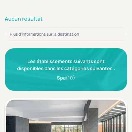
3 étoiles ***
(0)
Aucun résultat
Note de nos clients
D'après notre partenaire Avis-Vérifiés
Parfait: 4.5+
(0)
Plus d'informations sur la destination
Excellent: 4+
(0)
Très bien: 3.5+
(0)
Les établissements suivants sont
disponibles dans les catégories suivantes :
Envie de
Spa
(10)
Bord de mer
(0)
Ville
(0)
Montagne
(0)
Campagne
(0)