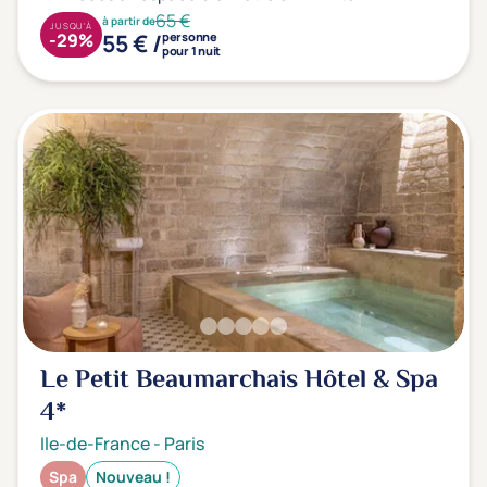
65 €
à partir de
JUSQU'À
55 € /
-29%
personne
pour 1 nuit
Le Petit Beaumarchais Hôtel & Spa
4*
Ile-de-France
-
Paris
Spa
Nouveau !