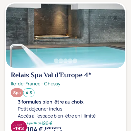
Transports & hébergement
Soins sans hébergement
(0)
Offre séjour + vol inclus
(0)
Relais Spa Val d’Europe
4*
Ile-de-France
-
Chessy
Spa
4.3
3 formules bien-être au choix
Petit déjeuner inclus
Accès à l'espace bien-être en illimité
126 €
à partir de
JUSQU'À
104 € /
-19%
personne